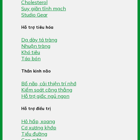
Cholesterol
Suy giãn tĩnh mạch
Studio Gear
Hỗ trợ tiêu hóa
Dạ dày tá tràng
Nhuận tràng
Khó tiêu
Táo bón
Thần kinh não
Bổ não, cải thiện trí nhớ
Kiểm soát căng thẳng
Hỗ trợ giấc ngủ ngon
Hỗ trợ điều trị
Hô hấp, xoang
Cơ xương khớp
Tiểu đường
Gan mật