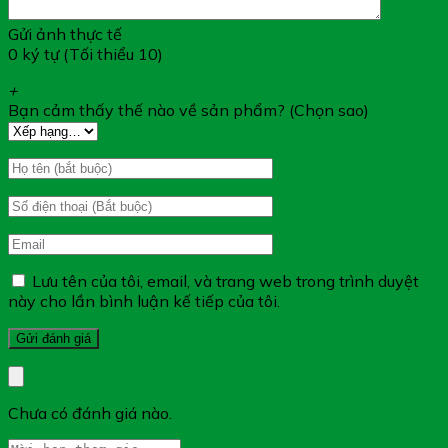
Gửi ảnh thực tế
0 ký tự (Tối thiểu 10)
+
Bạn cảm thấy thế nào về sản phẩm? (Chọn sao)
Đối Tượng Sử Dụng NMN12000 Plus
Người trưởng thành
Hướng Dẫn Sử Dụng NMN12000 Plus
Lưu tên của tôi, email, và trang web trong trình duyệt
này cho lần bình luận kế tiếp của tôi.
Người trưởng thành: Mỗi ngày uống 2 viên
Lưu ý:
Sản phẩm không phải là thuốc và không có chức
năng thay thế thuốc chữa bệnh
Chưa có đánh giá nào.
Tác dụng của sản phẩm tùy thuộc vào sự hấp thu