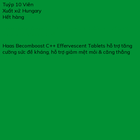
Tuýp 10 Viên
Xuất xứ: Hungary
Hết hàng
Haas Becomboost C++ Effervescent Tablets – Bổ Sung
Vitamin & Khoáng Chất
Haas Becomboost C++ Effervescent Tablets hỗ trợ tăng
cường sức đề kháng, hỗ trợ giảm mệt mỏi & căng thẳng