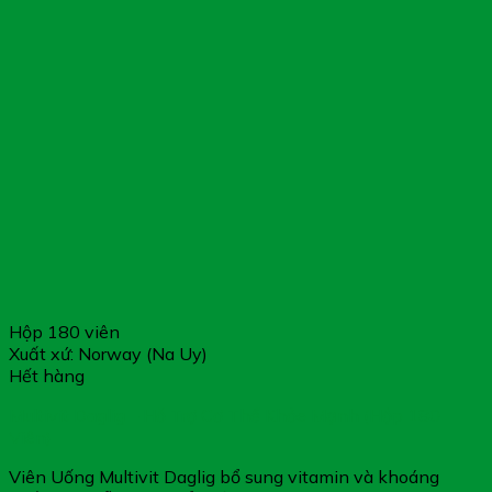
Hộp 180 viên
Xuất xứ: Norway (Na Uy)
Hết hàng
Multivit Daglig – Hỗ Trợ Cơ Thể Khỏe Mạnh (Hộp 180
Viên)
Viên Uống Multivit Daglig bổ sung vitamin và khoáng