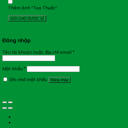
Thêm ảnh "Toa Thuốc"
Đăng nhập
Tên tài khoản hoặc địa chỉ email
*
Mật khẩu
*
Ghi nhớ mật khẩu
Đăng nhập
Quên mật khẩu?
Tìm đường
Chat Zalo