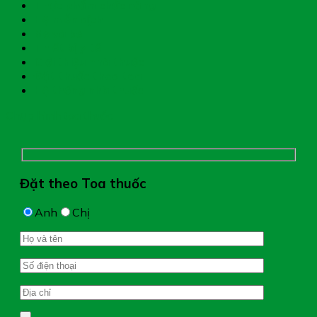
Thực phẩm chức năng
Hệ miễn dịch
Mẹ và bé
Thiết bị y tế
Giới thiệu nhà thuốc
Đặt thuốc theo toa
Hệ thống nhà thuốc
Chụp hình toa thuốc
Đặt theo Toa thuốc
Anh
Chị