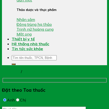
Thảo dược và thực phẩm
Nhân sâm
Đông trùng hạ thảo
Trinh nữ hoàng cung
Mật ong
Thiết bị y tế
Hệ thống nhà thuốc
Tin tức sức khỏe
Tìm
kiếm:
Trang chủ
/
Hệ miễn dịch
Đặt theo Toa thuốc
Anh
Chị