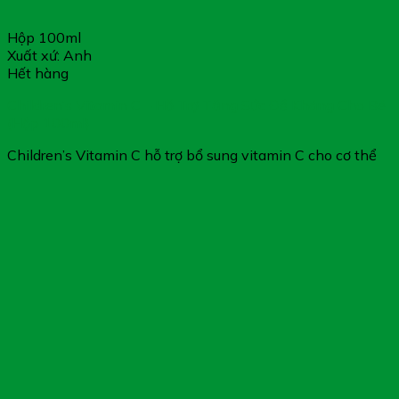
Hộp 100ml
Xuất xứ: Anh
Hết hàng
Children’s Vitamin C – Hỗ Trợ Tăng Sức Đề Kháng Cho Bé
(Hộp 100ml)
Children’s Vitamin C hỗ trợ bổ sung vitamin C cho cơ thể