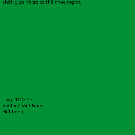
chất, giúp hỗ trợ cơ thể khỏe mạnh.
Tuýp 10 Viên
Xuất xứ: Việt Nam
Hết hàng
Vita C Daily Mineral + B-Complex – Hỗ Trợ Nâng Cao Đề
Kháng (Tuýp 10 Viên)