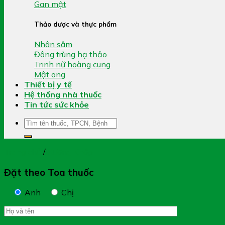
Gan mật
Thảo dược và thực phẩm
Nhân sâm
Đông trùng hạ thảo
Trinh nữ hoàng cung
Mật ong
Thiết bị y tế
Hệ thống nhà thuốc
Tin tức sức khỏe
Tìm
kiếm:
Trang chủ
/
Xương Khớp
Đặt theo Toa thuốc
Anh
Chị