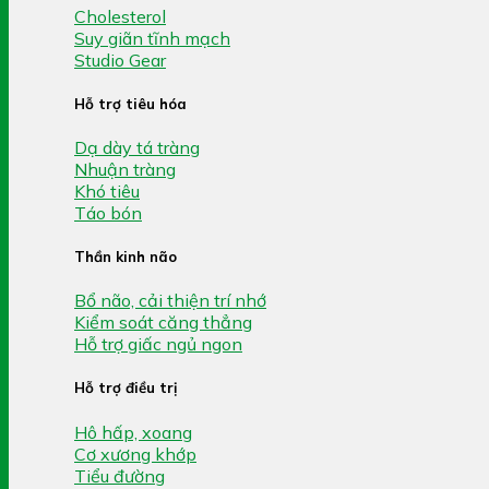
Cholesterol
Suy giãn tĩnh mạch
Studio Gear
Hỗ trợ tiêu hóa
Dạ dày tá tràng
Nhuận tràng
Khó tiêu
Táo bón
Thần kinh não
Bổ não, cải thiện trí nhớ
Kiểm soát căng thẳng
Hỗ trợ giấc ngủ ngon
Hỗ trợ điều trị
Hô hấp, xoang
Cơ xương khớp
Tiểu đường