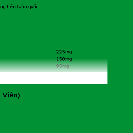
g trên toàn quốc.
225mg
150mg
95mg
80mg
28mg
25mg
 Viên)
18,5mg]
263mg (Glucosamin
219mg)
225mg
20mg
3mg