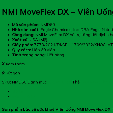
NMI MoveFlex DX – Viên Uốn
Mã sản phẩm:
NMD60
Nhà sản xuất:
Eagle Chemicals, Inc. DBA Eagle Nutriti
Công dụng:
NMI MoveFlex DX hỗ trợ tăng tiết dịch khớ
Xuất xứ:
USA (Mỹ)
Giấy phép:
7773/2021/ĐKSP – 1709/2022/XNQC-A
Quy cách:
Hộp 60 viên
Tình trạng hàng:
Hết hàng
Xem thêm
Rút gọn
SKU:
NMD60
Danh mục:
Xương Khớp
Thẻ:
NMI MoveFlex D
Mô tả
Đánh giá (0)
Sản phẩm bảo vệ sức khoẻ Viên Uống NMI MoveFlex DX