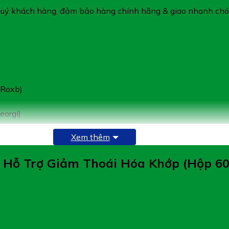
Quý khách hàng, đảm bảo hàng chính hãng & giao nhanh chón
 Roxb)
eorgi)
Xem thêm
 Hỗ Trợ Giảm Thoái Hóa Khớp (Hộp 60