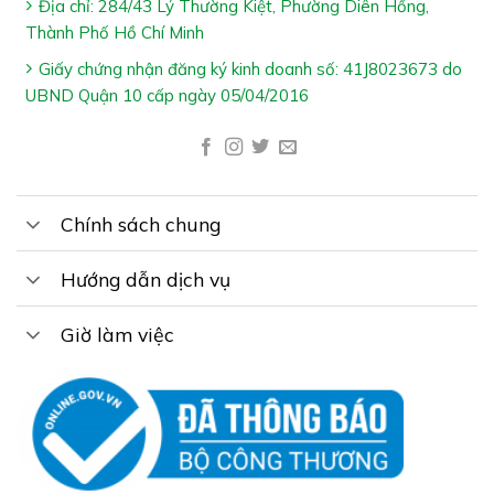
Cần đặt hàng hoặc tư vấn thêm về sản phẩm, vui lòng
Địa chỉ: 284/43 Lý Thường Kiệt, Phường Diên Hồng,
gọi tổng đài tư vấn Hệ Thống Nhà Thuốc Gia Hân
Thành Phố Hồ Chí Minh
Pharmacy: 1800.6217 để được phục vụ
Giấy chứng nhận đăng ký kinh doanh số: 41J8023673 do
UBND Quận 10 cấp ngày 05/04/2016
Xin cảm ơn Quý khách hàng
Chính sách chung
Hướng dẫn dịch vụ
Giờ làm việc