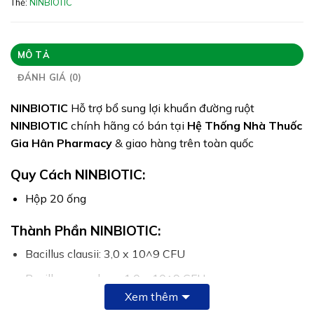
Thẻ:
NINBIOTIC
Giấy phép: 7504/2023/ĐKSP
Quy cách: Hộp 20 ống
Tình trạng hàng: Hết hàng
MÔ TẢ
ĐÁNH GIÁ (0)
NINBIOTIC
Hỗ trợ bổ sung lợi khuẩn đường ruột
NINBIOTIC
chính hãng có bán tại
Hệ Thống Nhà Thuốc
Gia Hân Pharmacy
& giao hàng trên toàn quốc
Quy Cách NINBIOTIC:
Hộp 20 ống
Thành Phần NINBIOTIC:
Bacillus clausii: 3,0 x 10^9 CFU
Bacillus coagulans: 1,0 x 10^9 CFU
Xem thêm
Bacillus subtilis: 1,0 x 10^9 CFU