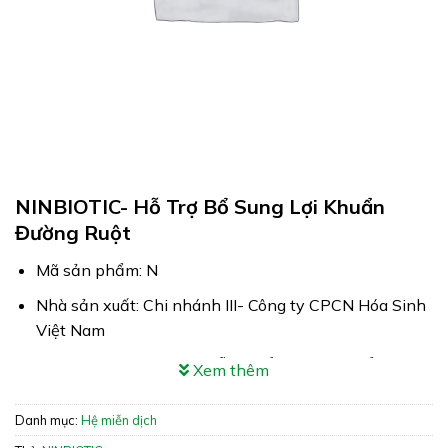
NINBIOTIC- Hỗ Trợ Bổ Sung Lợi Khuẩn
Đường Ruột
Mã sản phẩm: N
Nhà sản xuất: Chi nhánh III- Công ty CPCN Hóa Sinh
Việt Nam
Công dụng: NINBIOTIC Hỗ trợ bổ sung lợi khuẩn
Xem thêm
đường ruột
Danh mục:
Hệ miễn dịch
Xuất xứ: Việt Nam