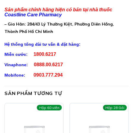
Phụ liệu: Nước tinh khiết
Sản phẩm chính hãng hiện có bán tại nhà thuốc
Coastline Care Pharmacy
Công Dụng NINBIOTIC:
– Gia Hân: 284/43 Lý Thường Kiệt, Phường Diên Hồng,
Hỗ trợ bổ sung lợi khuẩn đường ruột
Thành Phố Hồ Chí Minh
Hỗ trợ giảm các triệu chứng rối loạn tiêu hóa do loạn
khuẩn đường ruột
Hệ thống tổng đài tư vấn & đặt hàng:
1800.6217
Miễn cước:
0888.00.6217
Vinaphone:
0903.777.294
Mobifone:
SẢN PHẨM TƯƠNG TỰ
Đối Tượng Sử Dụng NINBIOTIC:
Hộp 60 viên
Hộp 28 Gói
Trẻ em từ 6 tuổi và người lớn bị rối loạn tiêu hóa do
loạn khuẩn đường ruột, dùng kháng sinh kéo dài gây
loạn khuẩn đường ruột