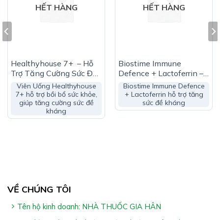
HẾT HÀNG
HẾT HÀNG
Hướng Dẫn Sử Dụng NINBIOTIC:
Trẻ em từ 6 tháng- 9 tuổi: ngày uống 1 lần, mỗi lần 1
ống
Trẻ từ 9 tuổi trở lên và người lớn: ngày uống 1-2 lần,
Healthyhouse 7+ – Hỗ
Biostime Immune
mỗi lần 1 ống
Trợ Tăng Cường Sức Đề
Defence + Lactoferrin –
Kháng (Hộp 60 Viên)
Hỗ Trợ Tăng Sức Đề
Viên Uống Healthyhouse
Biostime Immune Defence
Lắc đều trước khi sử dụng
Kháng (Hộp 28 Gói)
7+ hỗ trợ bồi bổ sức khỏe,
+ Lactoferrin hỗ trợ tăng
giúp tăng cường sức đề
sức đề kháng
*Lưu ý:
kháng
Sản phẩm không phải thuốc và không có tác dụng
thay thế thuốc trị bệnh
Không dùng cho người mẫn cảm với bất kỳ thành
phần trong sản phẩm
VỀ CHÚNG TÔI
Cảm ơn bạn đã xem bài viết “
NINBIOTIC- Hỗ Trợ Bổ
Tên hộ kinh doanh: NHÀ THUỐC GIA HÂN
Sung Lợi Khuẩn Đường Ruột
”