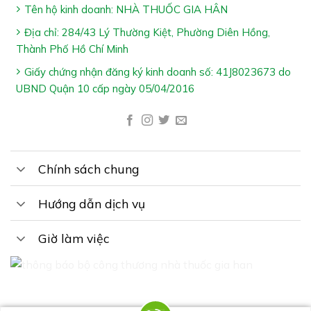
Hỗ trợ bổ thận & tráng dương
Tên hộ kinh doanh: NHÀ THUỐC GIA HÂN
Hỗ trợ tăng cường sinh lực
Địa chỉ: 284/43 Lý Thường Kiệt, Phường Diên Hồng,
Thành Phố Hồ Chí Minh
Hỗ trợ cải thiện sinh lý nam giới
Giấy chứng nhận đăng ký kinh doanh số: 41J8023673 do
Hỗ trợ giảm triệu chứng: Đau lưng, mỏi gối & đi tiểu
UBND Quận 10 cấp ngày 05/04/2016
nhiều lần & sinh lý yếu do thận kém
Chính sách chung
Hướng dẫn dịch vụ
Ai Nên Dùng NHẤT NAM DƯƠNG XM:
Giờ làm việc
Nam giới tuổi trưởng thành yếu sinh lý, đau lưng, mỏi
gối & đi tiểu nhiều lần do thận kém
Cách Dùng NHẤT NAM DƯƠNG XM: