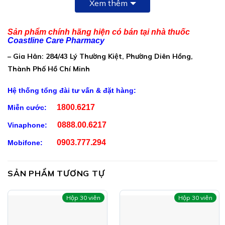
Xem thêm
Mỗi viên nang chứa:
Chiết xuất bạch tật lê:……………………….100mg
Sản phẩm chính hãng hiện có bán tại nhà thuốc
Coastline Care Pharmacy
Chiết xuất lộc nhung:………………………..100mg
– Gia Hân: 284/43 Lý Thường Kiệt, Phường Diên Hồng,
Chiết xuất bá bệnh:…………………………….30mg
Thành Phố Hồ Chí Minh
Chiết xuất bá kích:……………………………..30mg
Hệ thống tổng đài tư vấn & đặt hàng:
Chiết xuất nấm ngọc cẩu (tỏa dương):….30mg
1800.6217
Miễn cước:
Chiết xuất dâm dương hoắc:……………….30mg
0888.00.6217
Vinaphone:
Chiết xuất nhục thung dung:………………..30mg
0903.777.294
Mobifone:
Chiết xuất sâm cau:……………………………30mg
Chiết xuất đông trùng hạ thảo:……………..20mg
SẢN PHẨM TƯƠNG TỰ
(cordyceps sinensis extract)
Phụ liệu:………………………………..vừa đủ 1 viên
Hộp 30 viên
Hộp 30 viên