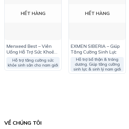
HẾT HÀNG
HẾT HÀNG
Menxeed Best – Viên
EXMEN SIBERIA – Giúp
Uống Hỗ Trợ Sức Khoẻ
Tăng Cường Sinh Lực
Sinh Sản Nam Giới Hộp
Hỗ trợ bổ thận & tráng
Hỗ trợ tăng cường sức
30 Viên
dương. Giúp tăng cường
khỏe sinh sản cho nam giới
sinh lực & sinh lý nam giới
Công Dụng NHẤT NAM DƯƠNG XM:
VỀ CHÚNG TÔI