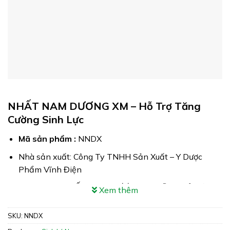
NHẤT NAM DƯƠNG XM – Hỗ Trợ Tăng
Cường Sinh Lực
Mã sản phẩm :
NNDX
Nhà sản xuất: Công Ty TNHH Sản Xuất – Y Dược
Phẩm Vĩnh Điện
Công dụng: NHẤT NAM DƯƠNG XM hỗ trợ bổ thận &
Xem thêm
tráng dương
SKU:
NNDX
Xuất xứ: Việt Nam