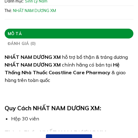
Danh mục:
Sinh Lý Nam
Giấy phép: 8067/2021/ĐKSP – 2616/2021/XNQC-
ATTP
Thẻ:
NHẤT NAM DƯƠNG XM
Quy cách: Hộp 50 viên
Tình trạng hàng: Hết hàng
MÔ TẢ
ĐÁNH GIÁ (0)
NHẤT NAM DƯƠNG XM
hỗ trợ bổ thận & tráng dương
NHẤT NAM DƯƠNG XM
chính hãng có bán tại
Hệ
Thống Nhà Thuốc Coastline Care Pharmacy
& giao
hàng trên toàn quốc
Quy Cách NHẤT NAM DƯƠNG XM:
Hộp 30 viên
Thành Phần NHẤT NAM DƯƠNG XM: