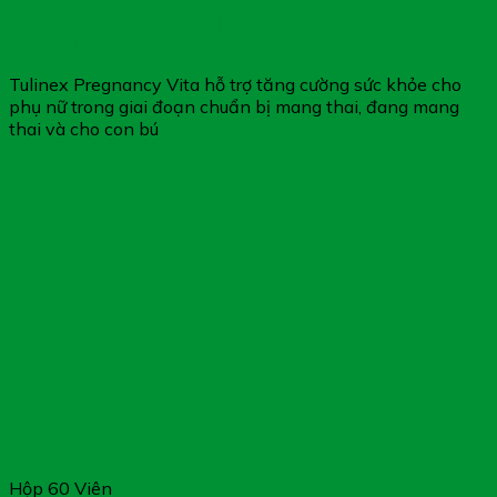
Tulinex Pregnancy Vita – Hỗ Trợ Tăng Cường Sức Khỏe
Phụ Nữ (Hộp 60 Viên)
Tulinex Pregnancy Vita hỗ trợ tăng cường sức khỏe cho
phụ nữ trong giai đoạn chuẩn bị mang thai, đang mang
thai và cho con bú
Hộp 60 Viên