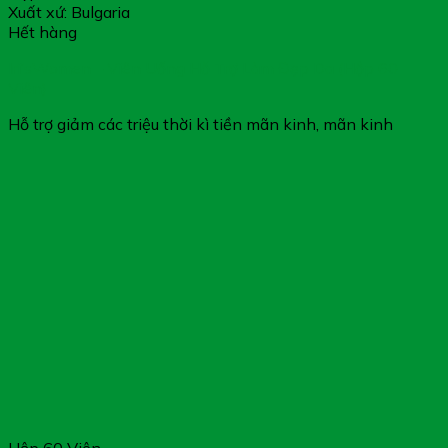
Xuất xứ: Bulgaria
Hết hàng
Iri’sWomen – Viên Uống Hỗ Trợ Làm Đẹp Da (Hộp 60
Viên)
Hỗ trợ giảm các triệu thời kì tiền mãn kinh, mãn kinh