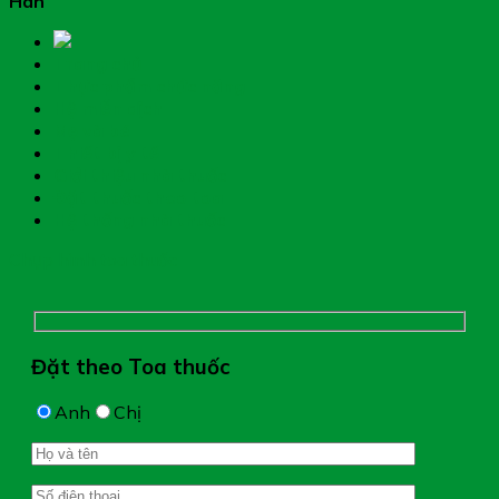
Hân
Trang chủ
Thực phẩm chức năng
Hệ miễn dịch
Mẹ và bé
Thiết bị y tế
Giới thiệu nhà thuốc
Đặt thuốc theo toa
Hệ thống nhà thuốc
Chụp hình toa thuốc
Đặt theo Toa thuốc
Anh
Chị