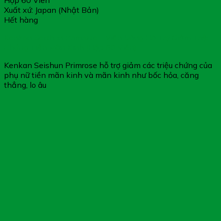
Hộp 60 Viên
Xuất xứ: Japan (Nhật Bản)
Hết hàng
Kenkan Seishun Primrose – Viên Uống Hỗ Trợ Giảm Triệu
Chứng Tiền Mãn Kinh (Hộp 60 Viên)
Kenkan Seishun Primrose hỗ trợ giảm các triệu chứng của
phụ nữ tiền mãn kinh và mãn kinh như bốc hỏa, căng
thẳng, lo âu