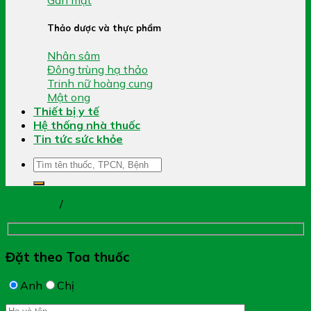
Thảo dược và thực phẩm
Nhân sâm
Đông trùng hạ thảo
Trinh nữ hoàng cung
Mật ong
Thiết bị y tế
Hệ thống nhà thuốc
Tin tức sức khỏe
Tìm
kiếm:
Trang chủ
/
women
Đặt theo Toa thuốc
Anh
Chị