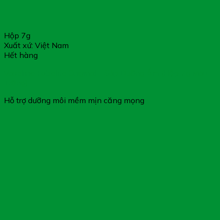
Hộp 7g
Xuất xứ: Việt Nam
Hết hàng
Vaseline Fobelife Original – Sáp Dưỡng Ẩm (Hộp 7g Màu
Trắng)
Hỗ trợ dưỡng môi mềm mịn căng mọng