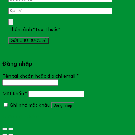
Thêm ảnh "Toa Thuốc"
Đăng nhập
Tên tài khoản hoặc địa chỉ email
*
Mật khẩu
*
Ghi nhớ mật khẩu
Đăng nhập
Quên mật khẩu?