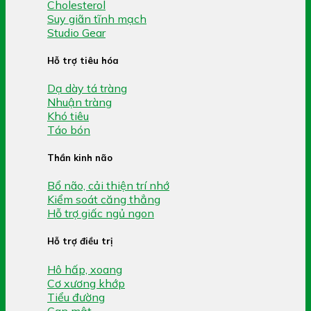
Cholesterol
Suy giãn tĩnh mạch
Studio Gear
Hỗ trợ tiêu hóa
Dạ dày tá tràng
Nhuận tràng
Khó tiêu
Táo bón
Thần kinh não
Bổ não, cải thiện trí nhớ
Kiểm soát căng thẳng
Hỗ trợ giấc ngủ ngon
Hỗ trợ điều trị
Hô hấp, xoang
Cơ xương khớp
Tiểu đường
Gan mật