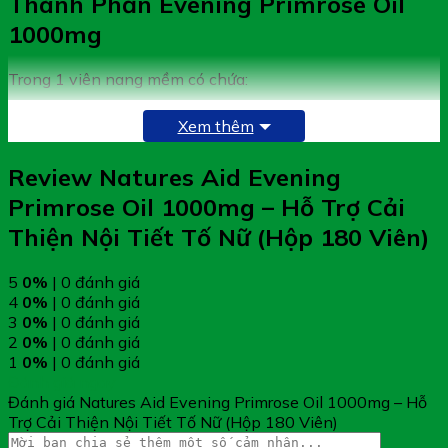
Thành Phần Evening Primrose Oil
1000mg
Trong 1 viên nang mềm có chứa:
1000 mg [cung cấp 80 mg
Xem thêm
Dầu hoa anh thảo
Acid Gamma Linolenic
(GLA)]
Review Natures Aid Evening
Vitamin E (d-Alpha
10 mg
Tocopherol)
Primrose Oil 1000mg – Hỗ Trợ Cải
Các thành phần khác:
Thiện Nội Tiết Tố Nữ (Hộp 180 Viên)
Gelatin (Bovine), Glycerine,
Dầu hoa hướng dương
5
0%
| 0 đánh giá
Công Dụng Evening Primrose Oil
4
0%
| 0 đánh giá
3
0%
| 0 đánh giá
1000mg
2
0%
| 0 đánh giá
1
0%
| 0 đánh giá
Giúp hỗ trợ cải thiện nội tiết tố nữ
Đánh giá ngay
Hỗ trợ giảm các triệu chứng do suy giảm nội tiết tố nữ
Đánh giá Natures Aid Evening Primrose Oil 1000mg – Hỗ
(như là mệt mỏi, bốc hỏa)
Trợ Cải Thiện Nội Tiết Tố Nữ (Hộp 180 Viên)