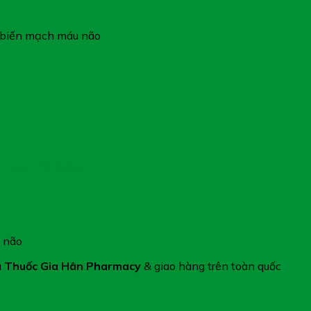
i biến mạch máu não
tospes Platinum
 não
 Thuốc Gia Hân Pharmacy
& giao hàng trên toàn quốc