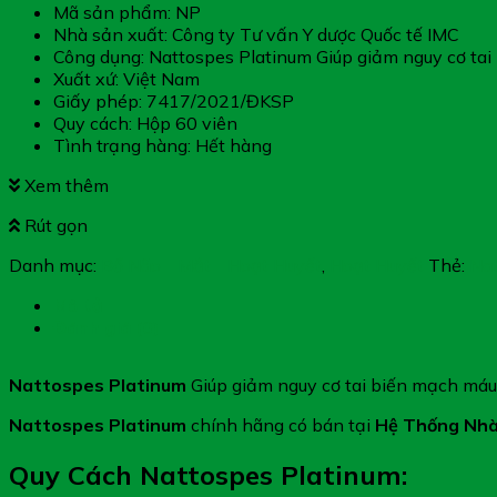
Mã sản phẩm: NP
Nhà sản xuất: Công ty Tư vấn Y dược Quốc tế IMC
Công dụng: Nattospes Platinum Giúp giảm nguy cơ ta
Xuất xứ: Việt Nam
Giấy phép: 7417/2021/ĐKSP
Quy cách: Hộp 60 viên
Tình trạng hàng: Hết hàng
Xem thêm
Rút gọn
Danh mục:
Bổ Não - Mắt - Hoạt Huyết
,
Hoạt Huyết
Thẻ:
Nat
Mô tả
Đánh giá (0)
Nattospes Platinum
Giúp giảm nguy cơ tai biến mạch máu
Nattospes Platinum
chính hãng có bán tại
Hệ Thống Nhà
Quy Cách Nattospes Platinum: