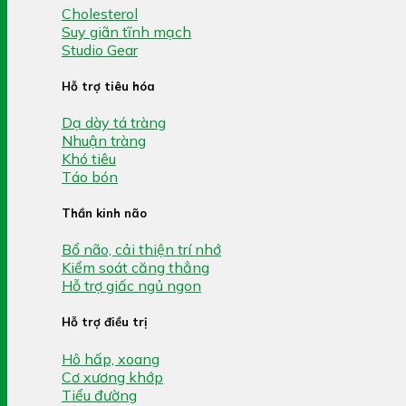
Cholesterol
Suy giãn tĩnh mạch
Studio Gear
Hỗ trợ tiêu hóa
Dạ dày tá tràng
Nhuận tràng
Khó tiêu
Táo bón
Thần kinh não
Bổ não, cải thiện trí nhớ
Kiểm soát căng thẳng
Hỗ trợ giấc ngủ ngon
Hỗ trợ điều trị
Hô hấp, xoang
Cơ xương khớp
Tiểu đường