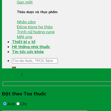
Gan mật
Thảo dược và thực phẩm
Nhân sâm
Đông trùng hạ thảo
Trinh nữ hoàng cung
Mật ong
Thiết bị y tế
Hệ thống nhà thuốc
Tin tức sức khỏe
Tìm
kiếm:
Trang chủ
/
Bổ Não - Mắt - Hoạt Huyết
Đặt theo Toa thuốc
Anh
Chị