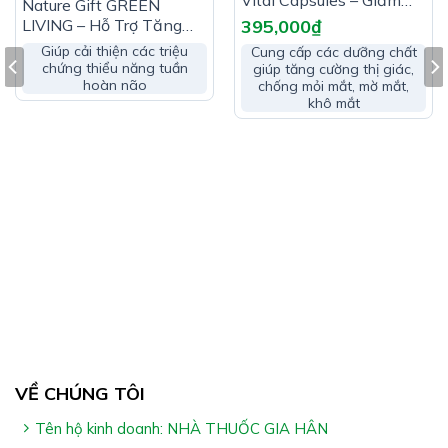
Vital Capsules – Giảm
Nature Gift GREEN
Mờ Mắt, Mỏi Mắt, Khô
LIVING – Hỗ Trợ Tăng
395,000
₫
Mắt
Cường Tuần Hoàn Não
Giúp cải thiện các triệu
Cung cấp các dưỡng chất
chứng thiểu năng tuần
giúp tăng cường thị giác,
hoàn não
chống mỏi mắt, mờ mắt,
khô mắt
Công Dụng NATTOKINASE PLUS:
Hỗ trợ hoạt huyết & tăng cường tuần hoàn máu não
Hỗ trợ cải thiện các triệu chứng hoa mắt, chóng mặt,
đau đầu & mất ngủ do thiểu năng tuần hoàn não
VỀ CHÚNG TÔI
Hỗ trợ giảm nguy cơ hình thành cục máu đông
Tên hộ kinh doanh: NHÀ THUỐC GIA HÂN