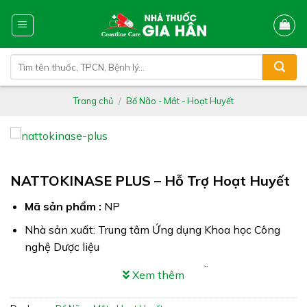
Skip
to
content
Tìm
kiếm:
Trang chủ
/
Bổ Não - Mắt - Hoạt Huyết
NATTOKINASE PLUS – Hỗ Trợ Hoạt Huyết
Mã sản phẩm :
NP
Nhà sản xuất: Trung tâm Ứng dụng Khoa học Công
nghệ Dược liệu
Công dụng: NATTOKINASE PLUS hỗ trợ tăng cường
Xem thêm
tuần hoàn máu não