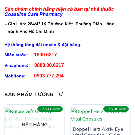
Cao táo nhân:………………………………………..80mg
Sản phẩm chính hãng hiện có bán tại nhà thuốc
Coastline Care Pharmacy
Cao viễn chí:………………………………………….80mg
– Gia Hân: 284/43 Lý Thường Kiệt, Phường Diên Hồng,
Cao đan sâm:…………………………………………80mg
Thành Phố Hồ Chí Minh
Cao đương quy:……………………………………..80mg
Hệ thống tổng đài tư vấn & đặt hàng:
Cao Ginkgo biloba (Cao bạch quả):…………..60mg
1800.6217
Miễn cước:
Cao Rau đắng biển:…………………………………50mg
0888.00.6217
Vinaphone:
Phụ liệu: Gelatin, Lactose, calci cacbonat, talc vừa đủ
0903.777.294
Mobifone:
1 viên
SẢN PHẨM TƯƠNG TỰ
Hộp 60 viên
Hộp 30 viên
HẾT HÀNG
Doppel Herz Aktiv Eye