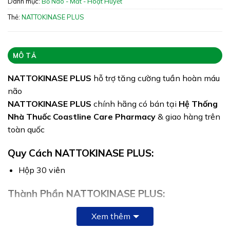
Danh mục:
Bổ Não - Mắt - Hoạt Huyết
Xuất xứ: Việt Nam
Thẻ:
NATTOKINASE PLUS
Giấy phép: 4010/2021/ĐKSP – 2127/2021/XNQC-
ATTP
Quy cách: Hộp 30 viên
MÔ TẢ
Tình trạng hàng: Hết hàng
NATTOKINASE PLUS
hỗ trợ tăng cường tuần hoàn máu
não
NATTOKINASE PLUS
chính hãng có bán tại
Hệ Thống
Nhà Thuốc Coastline Care Pharmacy
& giao hàng trên
toàn quốc
Quy Cách NATTOKINASE PLUS:
Hộp 30 viên
Thành Phần NATTOKINASE PLUS:
Cho 1 viên có chứa:
Xem thêm
Nattokinase:…………………………………………600FU