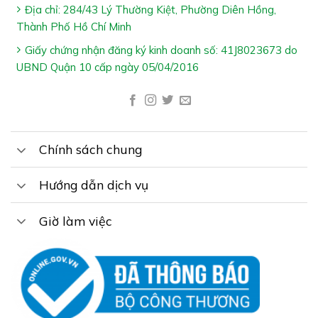
Hỗ trợ cải thiện các triệu chứng sau tai biến mạch
Địa chỉ: 284/43 Lý Thường Kiệt, Phường Diên Hồng,
máu não do tắc mạch
Thành Phố Hồ Chí Minh
Giấy chứng nhận đăng ký kinh doanh số: 41J8023673 do
UBND Quận 10 cấp ngày 05/04/2016
Chính sách chung
Ai Nên Dùng NATTOKINASE PLUS:
Người thiểu năng tuần hoàn não với các triệu chứng:
Hướng dẫn dịch vụ
Đau đầu, chóng mặt, mất ngủ, đau mỏi vai gáy, tê bì
chân tay, suy giảm trí nhớ & rối loạn tiền điình
Giờ làm việc
Người sau tai biến mạch máu não do tắc mạch
Cách Dùng NATTOKINASE PLUS:
Uống 2 viên x 1 lần/ngày