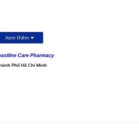
g
Xem thêm
astline Care Pharmacy
Thành Phố Hồ Chí Minh
ắng, glycerin, sorbitol 70%, nipasol, nipagin, vanilin, màu gree