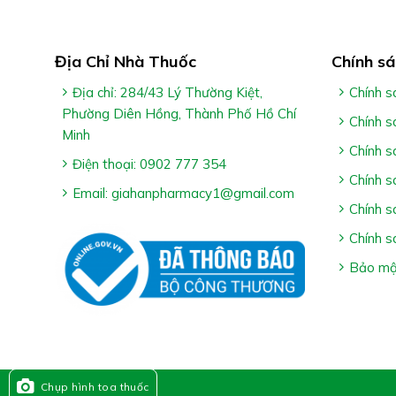
Địa Chỉ Nhà Thuốc
Chính sá
Công Dụng GIBOKAN:
Địa chỉ: 284/43 Lý Thường Kiệt,
Chính s
Phường Diên Hồng, Thành Phố Hồ Chí
Hỗ trợ hoạt huyết & tăng cường tuần hoàn máu n
Chính s
Minh
Giúp giảm các triệu chứng của thiểu năng tuần h
Chính s
Điện thoại: 0902 777 354
Chính s
Hỗ trợ giảm nguy cơ di chứng sau tai biến mạch 
Email: giahanpharmacy1@gmail.com
Chính s
Chính s
Bảo mật
Ai Nên Dùng GIBOKAN:
Người có các biểu hiện: Mệt mỏi, đau đầu, mất ng
Chụp hình toa thuốc