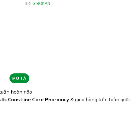
Thẻ:
GIBOKAN
Giấy phép: 6737/2021/ĐKSP
Quy cách: Hộp 60 viên
Tình trạng hàng: Hết hàng
MÔ TẢ
 tuần hoàn não
ốc Coastline Care Pharmacy
& giao hàng trên toàn quốc