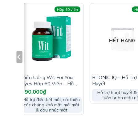
viên
Hộp 60 viên
Hộ
HẾT HÀNG
Viên Uống Wit For Your
BTONIC IQ – Hỗ Trợ
Eyes Hộp 60 Viên – Hỗ
Huyết
ng
Trợ Tăng Cường Thị Lực
590,000
₫
hứng
Hỗ trợ hoạt huyết &
 não
tuần hoàn máu n
Hỗ trợ điều tiết mắt, cải thiện
các chứng khô mắt, mỏi mắt
& đau nhức mắt