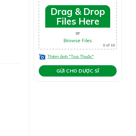
Drag & Drop
Files Here
or
Browse Files
0
of 10
Thêm ảnh "Toa Thuốc"