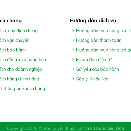
ch chung
Hướng dẫn dịch vụ
ách, quy định chung
Hướng dẫn mua hàng trực 
ão
ách vận chuyển
Hướng dẫn thanh toán
oàn não
ách bảo hành
Hướng dẫn mua hàng trả g
ách đổi trả và hoàn tiền
In hóa đơn điện tử
máu não do tắc mạch
ách cho doanh nghiệp
Gửi yêu cầu bảo hành
ách hàng chính hãng
Góp ý, Khiếu Nại
 thông tin khách hàng
ủ, hoa mắt, chóng mặt, suy nhược thần kinh, hội chứng tiền đ
Copyright 2026 © Bản quyền thuốc về
Nhà Thuốc Gia Hân