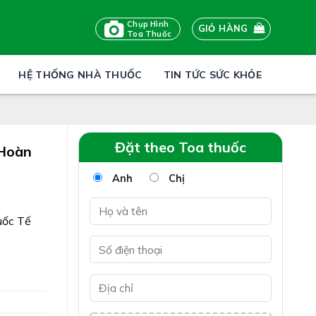
Chụp Hình
GIỎ HÀNG
Toa Thuốc
HỆ THỐNG NHÀ THUỐC
TIN TỨC SỨC KHỎE
Đặt theo Toa thuốc
Hoàn
Anh
Chị
uốc Tế
 của