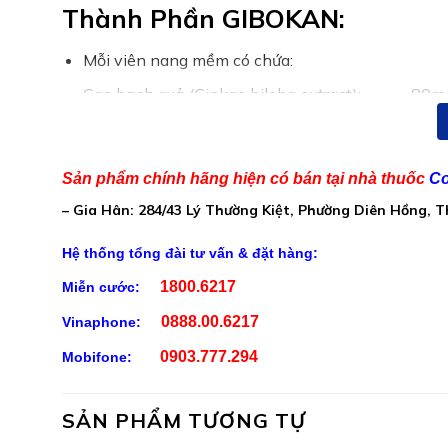
Thành Phần GIBOKAN:
Mỗi viên nang mềm có chứa:
Cao bạch quả (Ginkgo biloba extract):…………..80m
Cao đinh lăng:…………………………………………….20mg
Rutin:…………………………………………………………20mg
Sản phẩm chính hãng hiện có bán tại nhà thuốc
Co
Cao tâm sen:………………………………………………10mg
– Gia Hân: 284/43 Lý Thường Kiệt, Phường Diên Hồng, 
Cao lá vông:……………………………………………….10mg
Hệ thống tổng đài tư vấn & đặt hàng:
Cao lạc tiên:………………………………………………..10mg
1800.6217
Miễn cước:
Phụ liệu: Gelatin, dầu đạu nành, dầu cọ, sáp ong tr
0888.00.6217
Vinaphone:
nước tinh khiết vừa đủ 1 viên
0903.777.294
Mobifone:
SẢN PHẨM TƯƠNG TỰ