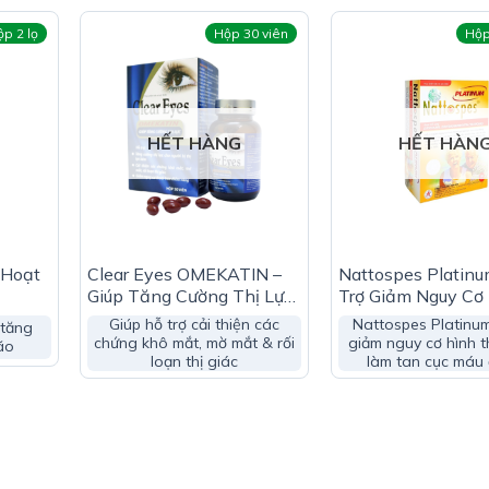
p 2 lọ
Hộp 30 viên
Hộp
HẾT HÀNG
HẾT HÀN
 Hoạt
Clear Eyes OMEKATIN –
Nattospes Platinu
Giúp Tăng Cường Thị Lực
Trợ Giảm Nguy Cơ
Cho Người Cận Thị
Thành Và Làm Ta
Giúp hỗ trợ cải thiện các
Nattospes Platinum
 tăng
Máu Đông
chứng khô mắt, mờ mắt & rối
giảm nguy cơ hình 
ão
loạn thị giác
làm tan cục máu