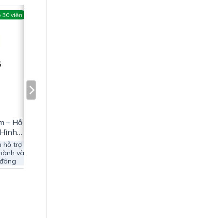
 30 viên
G
m – Hỗ
 Hình
n Cục
 hỗ trợ
thành và
 đông