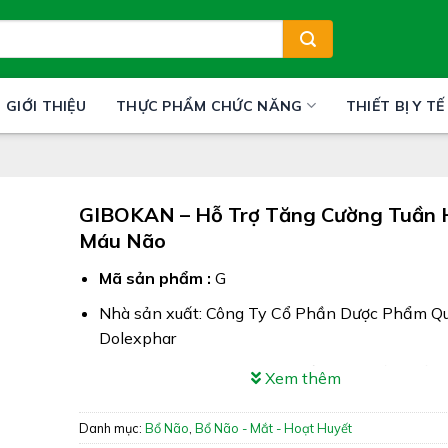
GIỚI THIỆU
THỰC PHẨM CHỨC NĂNG
THIẾT BỊ Y TẾ
GIBOKAN – Hỗ Trợ Tăng Cường Tuần 
Máu Não
Mã sản phẩm :
G
Nhà sản xuất: Công Ty Cổ Phần Dược Phẩm Q
Dolexphar
Công dụng: GIBOKAN giúp giảm các triệu chứng
Xem thêm
thiểu năng tuần hoàn não
Danh mục:
Bổ Não
,
Bổ Não - Mắt - Hoạt Huyết
Xuất xứ: Việt Nam