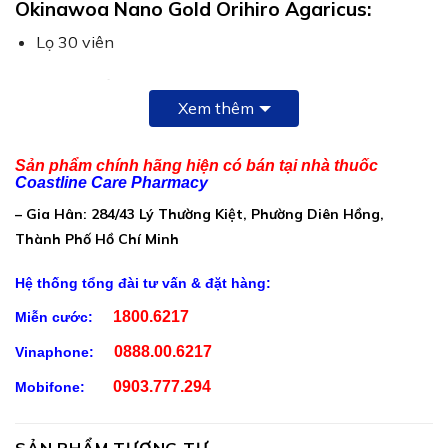
Okinawoa Nano Gold Orihiro Agaricus:
Lọ 30 viên
Thành Phần Morikana Q-Fucoidan Mozuku
Xem thêm
Okinawoa Nano Gold Orihiro Agaricus:
Fucoidan: 250mg
Sản phẩm chính hãng hiện có bán tại nhà thuốc
Bột tảo xoắn: 100mg
Coastline Care Pharmacy
Sữa non: 50mg
– Gia Hân: 284/43 Lý Thường Kiệt, Phường Diên Hồng,
Curcumin nano: 10mg
Thành Phố Hồ Chí Minh
Glutathione: 500mcg
Hệ thống tổng đài tư vấn & đặt hàng:
1800.6217
Miễn cước:
Phụ liệu: Lactose, magie lactate,talc vừa đủ 1 viên nang
Công Dụng Morikana Q-Fucoidan Mozuku
0888.00.6217
Vinaphone:
Okinawoa Nano Gold Orihiro Agaricus:
0903.777.294
Mobifone:
Hỗ trợ tăng khả năng chống oxy hóa và tăng sức đề
kháng
SẢN PHẨM TƯƠNG TỰ