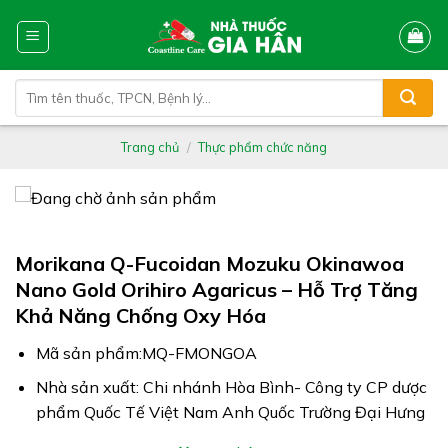
Skip
to
content
Tìm
kiếm:
Trang chủ
/
Thực phẩm chức năng
Morikana Q-Fucoidan Mozuku Okinawoa
Nano Gold Orihiro Agaricus – Hỗ Trợ Tăng
Khả Năng Chống Oxy Hóa
Mã sản phẩm:MQ-FMONGOA
Nhà sản xuất: Chi nhánh Hòa Bình- Công ty CP dược
phẩm Quốc Tế Việt Nam Anh Quốc Trường Đại Hưng
Công dụng: Morikana Q-Fucoidan Mozuku Okinawoa