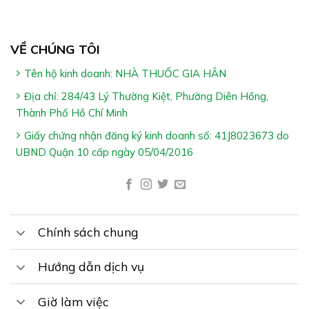
*Lưu ý:
Sản phẩm không phải thuốc và không có tác dụng
VỀ CHÚNG TÔI
thay thế thuốc trị bệnh
Tên hộ kinh doanh: NHÀ THUỐC GIA HÂN
Không dùng cho người mẫn cảm với bất kỳ thành
phần trong sản phẩm
Địa chỉ: 284/43 Lý Thường Kiệt, Phường Diên Hồng,
Thành Phố Hồ Chí Minh
Cảm ơn bạn đã xem bài viết “
Morikana Q-Fucoidan
Giấy chứng nhận đăng ký kinh doanh số: 41J8023673 do
Mozuku Okinawoa Nano Gold Orihiro Agaricus – Hỗ
UBND Quận 10 cấp ngày 05/04/2016
Trợ Tăng Khả Năng Chống Oxy Hóa
”
Cần đặt hàng hoặc tư vấn thêm về sản phẩm, vui lòng
gọi tổng đài tư vấn Hệ Thống Nhà Thuốc Gia Hân
Pharmacy: 1800.6217 để được phục vụ
Chính sách chung
Xin cảm ơn Quý khách hàng
Hướng dẫn dịch vụ
Giờ làm việc