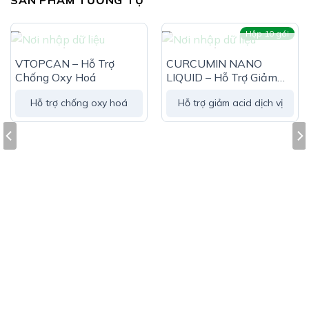
Hộp 10 gói
HẾT HÀNG
HẾT HÀNG
VTOPCAN – Hỗ Trợ
CURCUMIN NANO
Chống Oxy Hoá
LIQUID – Hỗ Trợ Giảm
Acid Dịch Vị
Hỗ trợ chống oxy hoá
Hỗ trợ giảm acid dịch vị
Đối Tượng Sử Dụng Morikana Q-Fucoidan
Mozuku Okinawoa Nano Gold Orihiro
Agaricus:
Người sức đề kháng kém, người thường xuyên tiếp
xúc hóa chất, tia xạ gây oxy hóa cơ thể
Hướng Dẫn Sử Dụng Morikana Q-Fucoidan
Mozuku Okinawoa Nano Gold Orihiro
Agaricus:
Uống 2 viên/lần x 2-3 lần/ngày