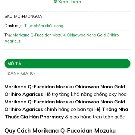
Xem thêm
Nano Gold Orihiro Agaricus Hỗ trợ tăng khả năng
chống oxy hóa
SKU:
MQ-FMONGOA
Xuất xứ: Việt Nam
Danh mục:
Thực phẩm chức năng
Giấy phép: 8883/2019/ĐKSP
Thẻ:
Morikana Q-Fucoidan Mozuku Okinawoa Nano Gold Orihiro
Agaricus
Quy cách: Lọ 30 viên
Tình trạng hàng: Hết hàng
MÔ TẢ
ĐÁNH GIÁ (0)
Morikana Q-Fucoidan Mozuku Okinawoa Nano Gold
Orihiro Agaricus
Hỗ trợ tăng khả năng chống oxy hóa
Morikana Q-Fucoidan Mozuku Okinawoa Nano Gold
Orihiro Agaricus
chính hãng có bán tại
Hệ Thống Nhà
Thuốc Gia Hân Pharmacy
& giao hàng trên toàn quốc
Quy Cách Morikana Q-Fucoidan Mozuku