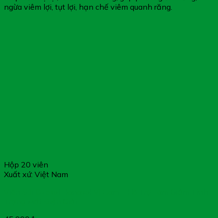
ngừa viêm lợi, tụt lợi, hạn chế viêm quanh răng.
Hộp 20 viên
Xuất xứ: Việt Nam
Viên Sủi Ozesol Hanasol Vị Cam – Hỗ Trợ Làm Giảm Tình
Trạng Mất Điện Giải