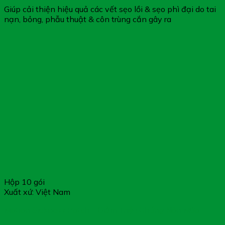
Giúp cải thiện hiệu quả các vết sẹo lồi & sẹo phì đại do tai
nạn, bỏng, phẫu thuật & côn trùng cắn gây ra
Hộp 10 gói
Xuất xứ: Việt Nam
Motion Sickness Patch – Giảm Triệu Chứng Nôn Mửa