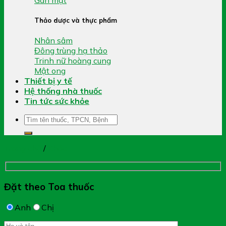
Thảo dược và thực phẩm
Nhân sâm
Đông trùng hạ thảo
Trinh nữ hoàng cung
Mật ong
Thiết bị y tế
Hệ thống nhà thuốc
Tin tức sức khỏe
Tìm
kiếm:
Trang chủ
/
Khác
Đặt theo Toa thuốc
Anh
Chị