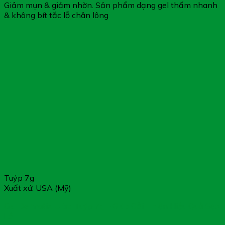
Giảm mụn & giảm nhờn. Sản phẩm dạng gel thấm nhanh
& không bít tắc lỗ chân lông
Tuýp 7g
Xuất xứ: USA (Mỹ)
Gel Dermatix Ultra Tuýp 7g – Giúp Cải Thiện Hiệu Quả Sẹo
Lồi