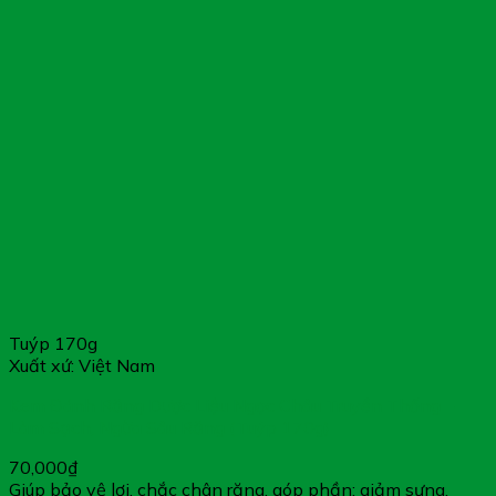
Tuýp 170g
Xuất xứ: Việt Nam
Kem Đánh Răng Dược Liệu Ngọc Châu Truyền Thống –
Làm Sạch, Ngừa Sâu Răng (Tuýp 170g)
70,000
₫
Giúp bảo vệ lợi, chắc chân răng, góp phần: giảm sưng,