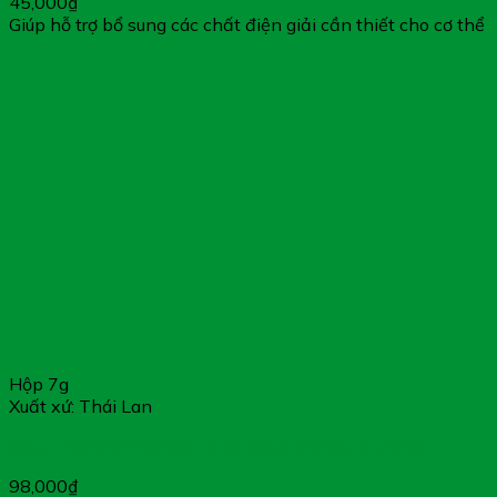
45,000
₫
Giúp hỗ trợ bổ sung các chất điện giải cần thiết cho cơ thể
Hộp 7g
Xuất xứ: Thái Lan
Mega ACNACARE Gel – Làm Sạch Tế Bào Da Chết
98,000
₫