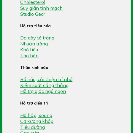
Cholesterol
Suy giãn tĩnh mạch
Studio Gear
Hỗ trợ tiêu hóa
Dạ dày tá tràng
Nhuận tràng
Khó tiêu
Táo bón
Thần kinh não
Bổ não, cải thiện trí nhớ
Kiểm soát căng thẳng
Hỗ trợ giấc ngủ ngon
Hỗ trợ điều trị
Hô hấp, xoang
Cơ xương khớp
Tiểu đường
Gan mật