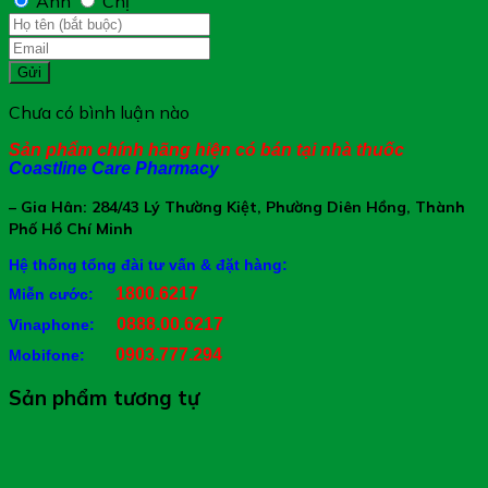
Anh
Chị
Gửi
Chưa có bình luận nào
Sản phẩm chính hãng hiện có bán tại nhà thuốc
Coastline Care Pharmacy
– Gia Hân: 284/43 Lý Thường Kiệt, Phường Diên Hồng, Thành
Phố Hồ Chí Minh
Hệ thống tổng đài tư vấn & đặt hàng:
1800.6217
Miễn cước:
0888.00.6217
Vinaphone:
0903.777.294
Mobifone:
Sản phẩm tương tự