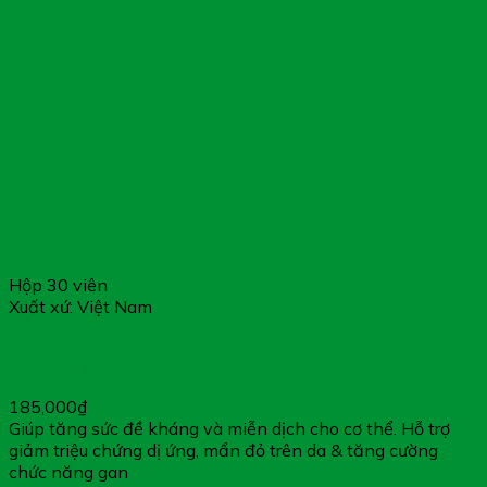
Hộp 30 viên
Xuất xứ: Việt Nam
Phụ Bì Khang – Hỗ Trợ Giảm Triệu Chứng Mẩn Ngứa, Mề
Đay & Dị Ứng
185,000
₫
Giúp tăng sức đề kháng và miễn dịch cho cơ thể. Hỗ trợ
giảm triệu chứng dị ứng, mẩn đỏ trên da & tăng cường
chức năng gan