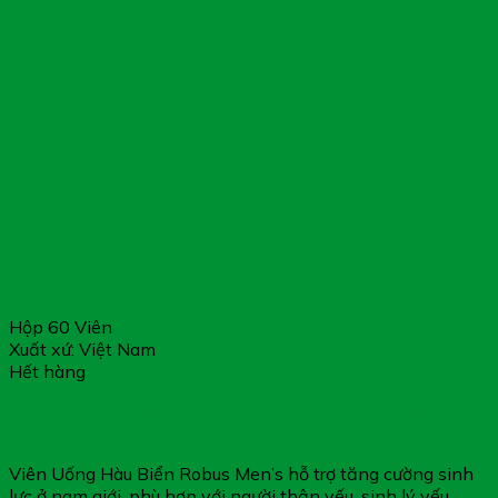
Hộp 60 Viên
Xuất xứ: Việt Nam
Hết hàng
Hàu Biển Robus Men’s – Viên Uống Hỗ Trợ Giảm Nguy Cơ
Mãn Dục Nam (Hộp 60 Viên)
Viên Uống Hàu Biển Robus Men’s hỗ trợ tăng cường sinh
lực ở nam giới, phù hợp với người thận yếu, sinh lý yếu