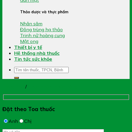
Thảo dược và thực phẩm
Nhân sâm
Đông trùng hạ thảo
Trinh nữ hoàng cung
Mật ong
Thiết bị y tế
Hệ thống nhà thuốc
Tin tức sức khỏe
Tìm
kiếm:
Trang chủ
/
Thực phẩm chức năng
Đặt theo Toa thuốc
Anh
Chị