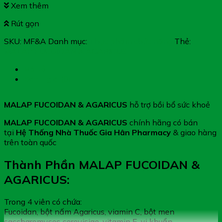
Xem thêm
Rút gọn
SKU:
MF&A
Danh mục:
Thực phẩm chức năng
Thẻ:
MALAP FUCOIDAN & AGARICUS
Mô tả
Đánh giá (0)
MALAP FUCOIDAN & AGARICUS
hỗ trợ bồi bổ sức khoẻ
MALAP FUCOIDAN & AGARICUS
chính hãng có bán
tại
Hệ Thống Nhà Thuốc Gia Hân Pharmacy
& giao hàng
trên toàn quốc
Thành Phần MALAP FUCOIDAN &
AGARICUS:
Trong 4 viên có chứa:
Fucoidan, bột nấm Agaricus, viamin C, bột men
saccharomyces cerevisiae, vitamin E, vi khuẩn