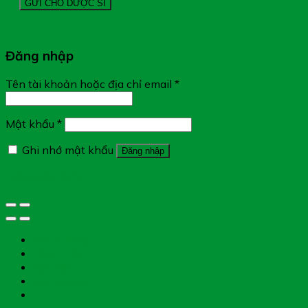
Đăng nhập
Tên tài khoản hoặc địa chỉ email
*
Mật khẩu
*
Ghi nhớ mật khẩu
Đăng nhập
Quên mật khẩu?
Tìm đường
Chat Zalo
Gọi điện
Messenger
Chụp toa thuốc