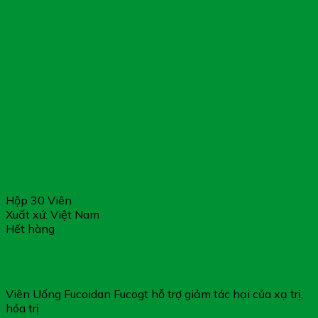
Hộp 30 Viên
Xuất xứ: Việt Nam
Hết hàng
Fucoidan Fucogt – Hỗ Trợ Tăng Sức Đề Kháng (Hộp 30
Viên)
Viên Uống Fucoidan Fucogt hỗ trợ giảm tác hại của xạ trị,
hóa trị