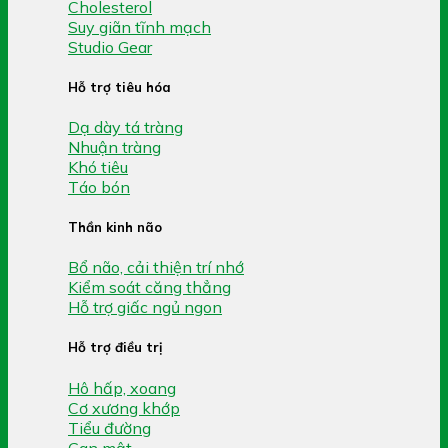
Cholesterol
Suy giãn tĩnh mạch
Studio Gear
Hỗ trợ tiêu hóa
Dạ dày tá tràng
Nhuận tràng
Khó tiêu
Táo bón
Thần kinh não
Bổ não, cải thiện trí nhớ
Kiểm soát căng thẳng
Hỗ trợ giấc ngủ ngon
Hỗ trợ điều trị
Hô hấp, xoang
Cơ xương khớp
Tiểu đường
Gan mật