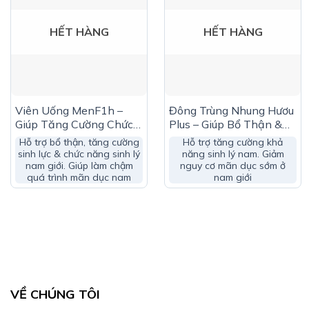
HẾT HÀNG
HẾT HÀNG
Công Dụng Lux Oyster Zinc:
Viên Uống MenF1h –
Đông Trùng Nhung Hươu
Giúp Tăng Cường Chức
Plus – Giúp Bổ Thận &
Hỗ trợ sức khỏe sinh sản cho nam giới
Năng Sinh Lý Nam Giới
Tráng Dương
Hỗ trợ bổ thận, tăng cường
Hỗ trợ tăng cường khả
sinh lực & chức năng sinh lý
năng sinh lý nam. Giảm
nam giới. Giúp làm chậm
nguy cơ mãn dục sớm ở
quá trình mãn dục nam
nam giới
Ai Nên Dùng Lux Oyster Zinc:
Dùng cho nam giới trưởng thành
VỀ CHÚNG TÔI