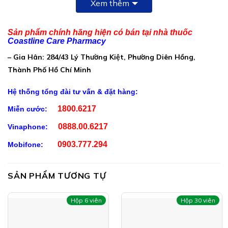
Xem thêm
100mg
Kẽm gluconate (Kẽm 3,84mg): 30,00mg
Sản phẩm chính hãng hiện có bán tại nhà thuốc
Coastline Care Pharmacy
Phụ liệu: Vỏ nang gelatin, cellulose tinh thể, canxi
– Gia Hân: 284/43 Lý Thường Kiệt, Phường Diên Hồng,
stearate, silicon dioxide, màu caramel
Thành Phố Hồ Chí Minh
Hệ thống tổng đài tư vấn & đặt hàng:
1800.6217
Miễn cước:
0888.00.6217
Vinaphone:
0903.777.294
Mobifone:
SẢN PHẨM TƯƠNG TỰ
Hộp 6 viên
Hộp 30 viên