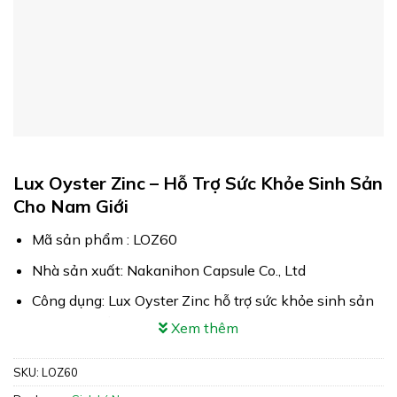
Lux Oyster Zinc – Hỗ Trợ Sức Khỏe Sinh Sản
Cho Nam Giới
Mã sản phẩm : LOZ60
Nhà sản xuất: Nakanihon Capsule Co., Ltd
Công dụng: Lux Oyster Zinc hỗ trợ sức khỏe sinh sản
cho nam giới
Xem thêm
Xuất xứ: Nhật Bản
SKU:
LOZ60
Giấy phép: 6398/2023/ĐKSP – 1833/2024/XNQC-