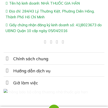
Cách Dùng Lux Oyster Zinc:
Tên hộ kinh doanh: NHÀ THUỐC GIA HÂN
Uống 1-2 viên mỗi ngày với nước như hướng dẫn
Địa chỉ: 284/43 Lý Thường Kiệt, Phường Diên Hồng,
Thành Phố Hồ Chí Minh
*Lưu ý:
Giấy chứng nhận đăng ký kinh doanh số: 41J8023673 do
UBND Quận 10 cấp ngày 05/04/2016
– Sản phẩm không phải là thuốc và không có chức năng
thay thế thuốc chữa bệnh
– Tác dụng của sản phẩm tùy thuộc vào cơ địa hấp thu
của từng người
Chính sách chung
Hướng dẫn dịch vụ
Giờ làm việc