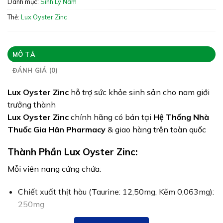
Danh mục:
Sinh Lý Nam
ATTP
Thẻ:
Lux Oyster Zinc
Quy cách: Hộp 60 viên
Tình trạng hàng: Hết hàng
MÔ TẢ
ĐÁNH GIÁ (0)
Lux Oyster Zinc
hỗ trợ sức khỏe sinh sản cho nam giới
trưởng thành
Lux Oyster Zinc
chính hãng có bán tại
Hệ Thống Nhà
Thuốc Gia Hân Pharmacy
& giao hàng trên toàn quốc
Thành Phần Lux Oyster Zinc:
Mỗi viên nang cứng chứa:
Chiết xuất thịt hàu (Taurine: 12,50mg, Kẽm 0,063mg):
250mg
Chiết xuất từ hàu (Taurine: 2,5mg, Kẽm 0,025mg):