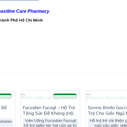
astline Care Pharmacy
Thành Phố Hồ Chí Minh
ớng dương không biến đổi gen
đề kháng, hỗ trợ giảm mệt mỏi
0 viên
Hộp 30 Viên
HẾT HÀNG
HẾT HÀN
– Bổ
Fucoidan Fucogt – Hỗ Trợ
Sonno Bimbi Gocc
Tăng Sức Đề Kháng (Hộp
Trợ Cho Giấc Ngủ
30 Viên)
Cho Bé (Hộp 30ml
Viên Uống Fucoidan Fucogt
Hỗ trợ trẻ cải thiện 
 NMN:
vitamin
hỗ trợ giảm tác hại của xạ trị,
ngủ sâu giấc, giả