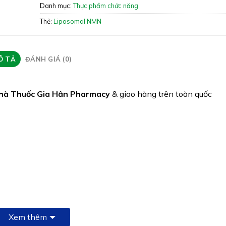
Quy cách: Chai 90 viên
Danh mục:
Thực phẩm chức năng
Tình trạng hàng: Hết hàng
Thẻ:
Liposomal NMN
Ô TẢ
ĐÁNH GIÁ (0)
hà Thuốc Gia Hân Pharmacy
& giao hàng trên toàn quốc
Xem thêm