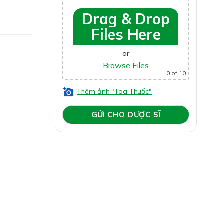
Drag & Drop
Files Here
or
Browse Files
0
of 10
Thêm ảnh "Toa Thuốc"