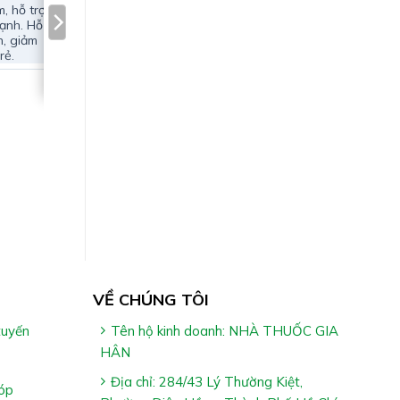
, hỗ trợ
mạnh. Hỗ
h, giảm
rẻ.
cy:
VỀ CHÚNG TÔI
tuyến
Tên hộ kinh doanh: NHÀ THUỐC GIA
HÂN
Địa chỉ: 284/43 Lý Thường Kiệt,
óp