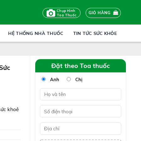
Chụp Hình
GIỎ HÀNG
Toa Thuốc
HỆ THỐNG NHÀ THUỐC
TIN TỨC SỨC KHỎE
Đặt theo Toa thuốc
Sức
Anh
Chị
sức khoẻ