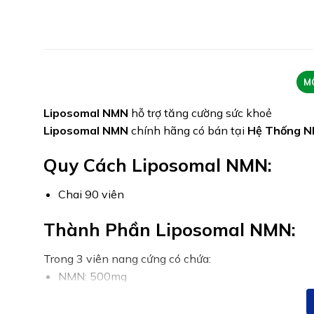
M
Liposomal NMN
hỗ trợ tăng cường sức khoẻ
Liposomal NMN
chính hãng có bán tại
Hệ Thống N
Quy Cách Liposomal NMN:
Chai 90 viên
Thành Phần Liposomal NMN:
Trong 3 viên nang cứng có chứa:
NMN: 500mg
Quercetin: 250mg