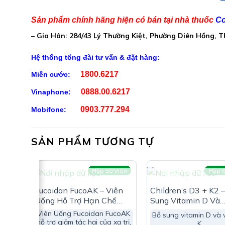
Trans- Resveratrol: 150mg
Sản phẩm chính hãng hiện có bán tại nhà thuốc
Co
Betain anhydrous: 85mg
– Gia Hân: 284/43 Lý Thường Kiệt, Phường Diên Hồng, 
Riboflavin: 1mg
Hệ thống tổng đài tư vấn & đặt hàng:
Vitamin B12: 250mcg
1800.6217
Miễn cước:
Thành phần khác: Vỏ nang methylcellulose, dầu hư
0888.00.6217
Vinaphone:
Công Dụng Liposomal NMN:
0903.777.294
Mobifone:
Hỗ trợ tăng cường sức khỏe, hỗ trợ nâng cao sức 
SẢN PHẨM TƯƠNG TỰ
Viên
Hộp 50 Viên
Hộp 6
HẾT HÀNG
HẾT HÀNG
Fucoidan FucoAK – Viên
Children’s D3 + K2 
Uống Hỗ Trợ Hạn Chế
Sung Vitamin D Và
Oxy Hóa (Hộp 50 Viên)
Vitamin K
Viên Uống Fucoidan FucoAK
Đối Tượng Sử Dụng Liposomal
Bổ sung vitamin D và 
hỗ trợ giảm tác hại của xạ trị,
K