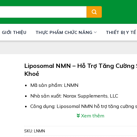
GIỚI THIỆU
THỰC PHẨM CHỨC NĂNG
THIẾT BỊ Y TẾ
Liposomal NMN – Hỗ Trợ Tăng Cường 
Khoẻ
Mã sản phẩm: LNMN
Nhà sản xuất: Norax Supplements, LLC
Công dụng: Liposomal NMN hỗ trợ tăng cường 
Xem thêm
Xuất xứ: Mỹ
Giấy phép: 1349/2023/ĐKSP
SKU:
LNMN