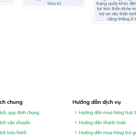
hóa trị
trạng quấy khóc đêm
 kém
bé tinh thần khỏe 
trợ an dịu thần kin
căng thẳng ở t
l NMN:
yêu thích. Có thể sử dụng trong hoặc xa bữa ăn
 thay thế thuốc trị bệnh
h phần trong sản phẩm
òng gọi tổng đài tư vấn Hệ Thống Nhà Thuốc Gia Hân Pharma
ch chung
Hướng dẫn dịch vụ
ách, quy định chung
Hướng dẫn mua hàng trực 
ách vận chuyển
Hướng dẫn thanh toán
ách bảo hành
Hướng dẫn mua hàng trả g