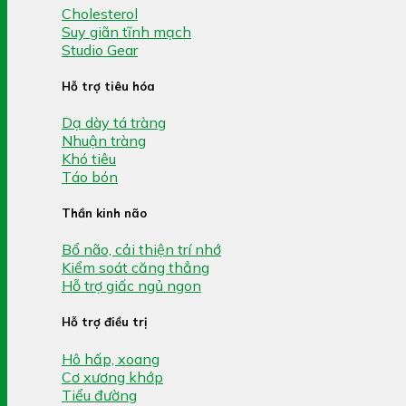
Cholesterol
Suy giãn tĩnh mạch
Studio Gear
Hỗ trợ tiêu hóa
Dạ dày tá tràng
Nhuận tràng
Khó tiêu
Táo bón
Thần kinh não
Bổ não, cải thiện trí nhớ
Kiểm soát căng thẳng
Hỗ trợ giấc ngủ ngon
Hỗ trợ điều trị
Hô hấp, xoang
Cơ xương khớp
Tiểu đường