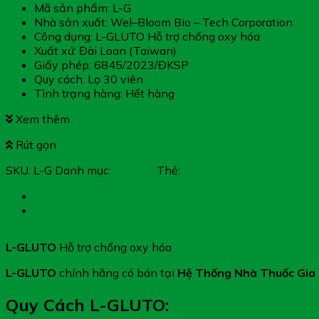
Mã sản phẩm: L-G
Nhà sản xuất: Wel–Bloom Bio – Tech Corporation
Công dụng: L-GLUTO Hỗ trợ chống oxy hóa
Xuất xứ: Đài Loan (Taiwan)
Giấy phép: 6845/2023/ĐKSP
Quy cách: Lọ 30 viên
Tình trạng hàng: Hết hàng
Xem thêm
Rút gọn
SKU:
L-G
Danh mục:
Đẹp Da
Thẻ:
L-GLUTO
Mô tả
Đánh giá (0)
L-GLUTO
Hỗ trợ chống oxy hóa
L-GLUTO
chính hãng có bán tại
Hệ Thống Nhà Thuốc Gia
Quy Cách L-GLUTO: