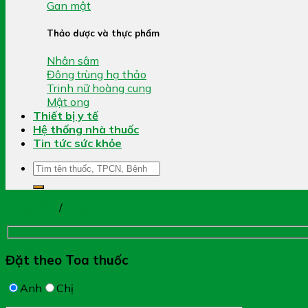
Gan mật
Thảo dược và thực phẩm
Nhân sâm
Đông trùng hạ thảo
Trinh nữ hoàng cung
Mật ong
Thiết bị y tế
Hệ thống nhà thuốc
Tin tức sức khỏe
Tìm
kiếm:
Trang chủ
/
Đẹp Da
Đặt theo Toa thuốc
Anh
Chị