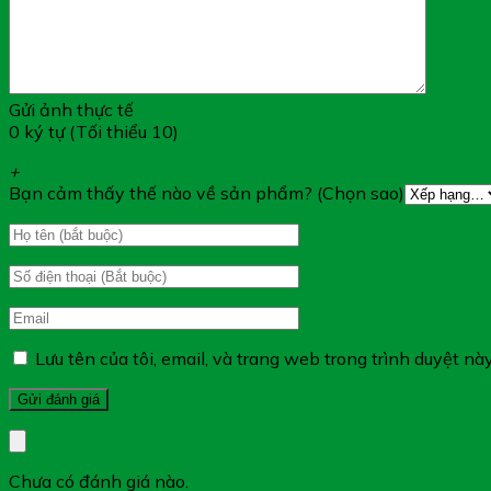
Gửi ảnh thực tế
0 ký tự (Tối thiểu 10)
+
Bạn cảm thấy thế nào về sản phẩm? (Chọn sao)
Lưu tên của tôi, email, và trang web trong trình duyệt này
Chưa có đánh giá nào.