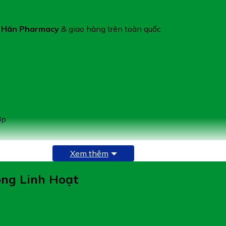
a Hân Pharmacy
& giao hàng trên toàn quốc
ớp
Xem thêm
ộng Linh Hoạt