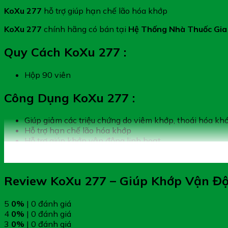
KoXu 277
hỗ trợ giúp hạn chế lão hóa khớp
KoXu 277
chính hãng có bán tại
Hệ Thống Nhà Thuốc Gi
Quy Cách KoXu 277 :
Hộp 90 viên
Công Dụng KoXu 277 :
Giúp giảm các triệu chứng do viêm khớp, thoái hóa kh
Hỗ trợ hạn chế lão hóa khớp
Hỗ trợ giúp khớp vận động linh hoạt
Review KoXu 277 – Giúp Khớp Vận Đ
5
0%
| 0 đánh giá
4
0%
| 0 đánh giá
3
0%
| 0 đánh giá