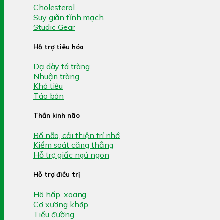
Cholesterol
Suy giãn tĩnh mạch
Studio Gear
Hỗ trợ tiêu hóa
Dạ dày tá tràng
Nhuận tràng
Khó tiêu
Táo bón
Thần kinh não
Bổ não, cải thiện trí nhớ
Kiểm soát căng thẳng
Hỗ trợ giấc ngủ ngon
Hỗ trợ điều trị
Hô hấp, xoang
Cơ xương khớp
Tiểu đường