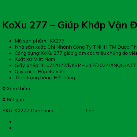
KoXu 277 – Giúp Khớp Vận Đ
Mã sản phẩm : KX277
Nhà sản xuất: Chi Nhánh Công Ty TNHH TM Dược P
Công dụng: KoXu 277 giúp giảm các triệu chứng do viê
Xuất xứ: Việt Nam
Giấy phép: 4107/2022/ĐKSP – 317/2024/XNQC-AT
Quy cách: Hộp 90 viên
Tình trạng hàng: Hết hàng
Xem thêm
Rút gọn
SKU:
KX277
Danh mục:
Xương Khớp
Thẻ:
KoXu 277
Mô tả
Đánh giá (0)