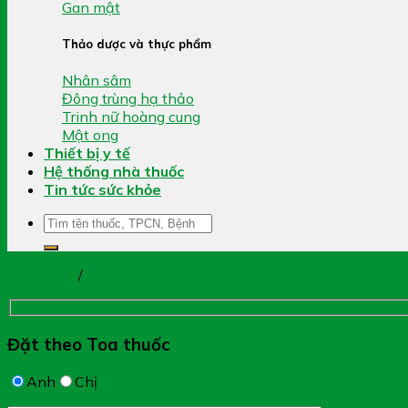
Gan mật
Thảo dược và thực phẩm
Nhân sâm
Đông trùng hạ thảo
Trinh nữ hoàng cung
Mật ong
Thiết bị y tế
Hệ thống nhà thuốc
Tin tức sức khỏe
Tìm
kiếm:
Trang chủ
/
Xương Khớp
Đặt theo Toa thuốc
Anh
Chị