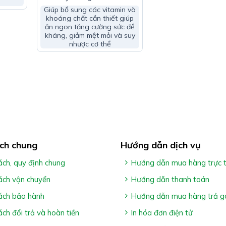
Support – Giúp Bồi Bổ &
Giúp bổ sung các vitamin và
Tăng Cân
khoáng chất cần thiết giúp
ăn ngon tăng cường sức đề
kháng, giảm mệt mỏi và suy
o:
nhược cơ thể
ch chung
Hướng dẫn dịch vụ
 thay thế thuốc trị bệnh
ách, quy định chung
Hướng dẫn mua hàng trực 
h phần trong sản phẩm
ách vận chuyển
Hướng dẫn thanh toán
ách bảo hành
Hướng dẫn mua hàng trả g
 Bổ Sung Vitamin A, E, B2, Lutein, Beta-Caroten, Kẽm
”
ách đổi trả và hoàn tiền
In hóa đơn điện tử
òng gọi tổng đài tư vấn Hệ Thống Nhà Thuốc Gia Hân Pharma