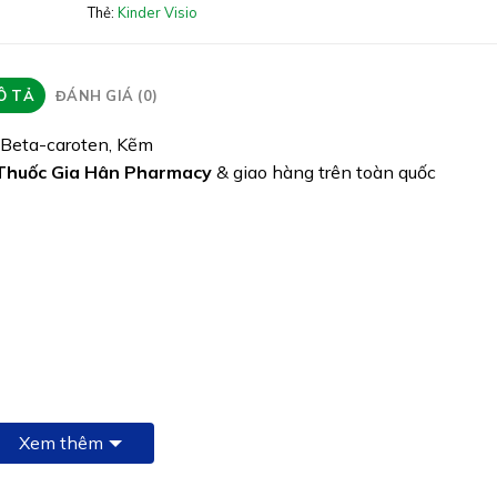
Thẻ:
Kinder Visio
Quy cách: Hộp 60 viên
Tình trạng hàng: Hết hàng
Ô TẢ
ĐÁNH GIÁ (0)
, Beta-caroten, Kẽm
Thuốc Gia Hân Pharmacy
& giao hàng trên toàn quốc
Xem thêm