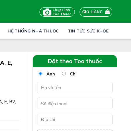
Chụp Hình
GIỎ HÀNG
Toa Thuốc
HỆ THỐNG NHÀ THUỐC
TIN TỨC SỨC KHỎE
Đặt theo Toa thuốc
A, E,
Anh
Chị
, E, B2,