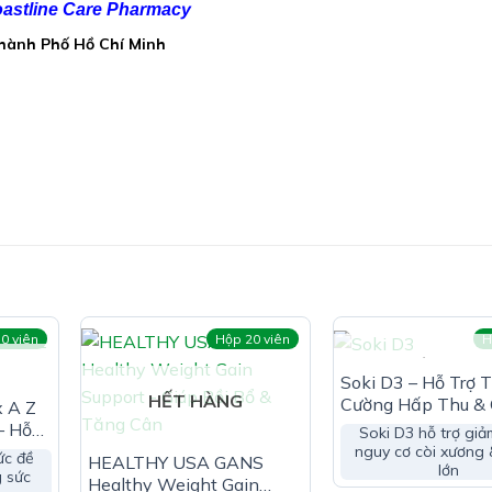
astline Care Pharmacy
Thành Phố Hồ Chí Minh
ự nhiên, hương liệu tổng hợp (axit citric), muối magie của axit
ten, Kẽm .hỗ trợ cho đôi mắt khỏe mạnh và hỗ trợ thị lực tốt
0 viên
Hộp 20 viên
H
HẾT HÀN
Soki D3 – Hỗ Trợ 
HẾT HÀNG
Cường Hấp Thu &
x A Z
Hóa Calci
– Hỗ
Soki D3 hỗ trợ giả
n &
nguy cơ còi xương
ức đề
HEALTHY USA GANS
lớn
o:
 sức
Healthy Weight Gain