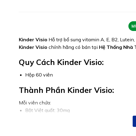
M
Kinder Visio
Hỗ trợ bổ sung vitamin A, E, B2, Lutein
Kinder Visio
chính hãng có bán tại
Hệ Thống Nhà 
Quy Cách Kinder Visio:
Hộp 60 viên
Thành Phần Kinder Visio:
Mỗi viên chứa:
Bột Việt quất: 30mg
Vitamin E: 2,6mg
Kẽm: 3.5mg