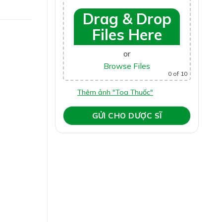
Drag & Drop
Files Here
or
Browse Files
0
of 10
Thêm ảnh "Toa Thuốc"