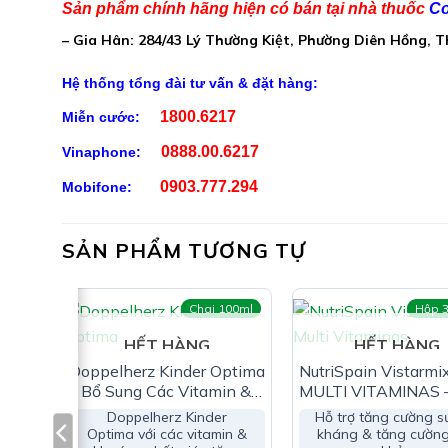
Sản phẩm chính hãng hiện có bán tại nhà thuốc
Co
Lutein: 2mg
– Gia Hân: 284/43 Lý Thường Kiệt, Phường Diên Hồng, 
Beta-caroten: 0.9mg
Hệ thống tổng đài tư vấn & đặt hàng:
Vitamin B2: 0.6mg
1800.6217
Miễn cước:
Vitamin A: 240 µg
0888.00.6217
Vinaphone:
Phụ liệu: Dextrose, sucrose, siro glucose, hương liệu t
0903.777.294
Mobifone:
Công Dụng Kinder Visio:
Hỗ trợ bổ sung vitamin A, E, B2, Lutein, Beta-caro
SẢN PHẨM TƯƠNG TỰ
viên
Chai 100ml
Hộp 3
HẾT HÀNG
HẾT HÀNG
Doppelherz Kinder Optima
NutriSpain Vistarmi
– Bổ Sung Các Vitamin &
MULTI VITAMINAS 
Khoáng Chất Nâng Cao
Trợ Bổ Sung Vitami
Doppelherz Kinder
Hỗ trợ tăng cường s
Hệ Miễn Dịch Cho Bé
Khoáng Chất
Đối Tượng Sử Dụng Kinder Visi
Optima với các vitamin &
kháng & tăng cường