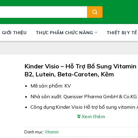
GIỚI THIỆU
THỰC PHẨM CHỨC NĂNG
THIẾT BỊ Y TẾ
Kinder Visio – Hỗ Trợ Bổ Sung Vitamin 
B2, Lutein, Beta-Caroten, Kẽm
Mã sản phẩm: KV
Nhà sản xuất: Queisser Pharma GmbH & Co.KG
Công dụng:Kinder Visio Hỗ trợ bổ sung vitamin A
Lutein, Beta-caroten, Kẽm
Xem thêm
Xuất xứ: Đức (Germany)
Danh mục:
Vitamin
Giấy phép: 7370/2023/ĐKSP