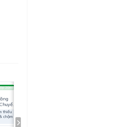
 béo
ộp 20ml
G
Tăng
 Chuyển
m thiểu
 & chậm