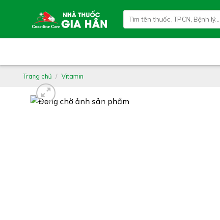
Skip
Tìm
to
kiếm:
content
Trang chủ
/
Vitamin