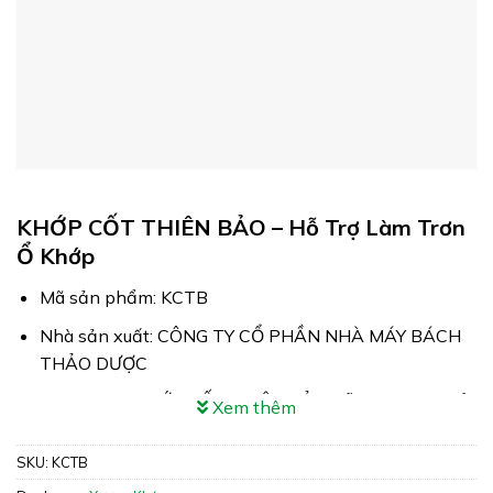
KHỚP CỐT THIÊN BẢO – Hỗ Trợ Làm Trơn
Ổ Khớp
Mã sản phẩm: KCTB
Nhà sản xuất: CÔNG TY CỔ PHẦN NHÀ MÁY BÁCH
THẢO DƯỢC
Công dụng: KHỚP CỐT THIÊN BẢO Hỗ trợ làm trơn ổ
Xem thêm
khớp
SKU:
KCTB
Xuất xứ: Việt Nam