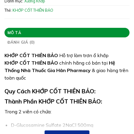
Danh mục:
Xương Khớp
Giấy phép: 8578/2023/ĐKSP
Thẻ:
KHỚP CỐT THIÊN BẢO
Quy cách:
Tình trạng hàng: Hết hàng
MÔ TẢ
ĐÁNH GIÁ (0)
KHỚP CỐT THIÊN BẢO
Hỗ trợ làm trơn ổ khớp
KHỚP CỐT THIÊN BẢO
chính hãng có bán tại
Hệ
Thống Nhà Thuốc Gia Hân Pharmacy
& giao hàng trên
toàn quốc
Quy Cách KHỚP CỐT THIÊN BẢO:
Thành Phần KHỚP CỐT THIÊN BẢO:
Trong 2 viên có chứa:
D-Glucosamine Sulfate 2NaCl 500mg