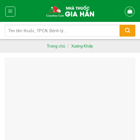
Skip
to
content
Tìm
kiếm:
Trang chủ
/
Xương Khớp