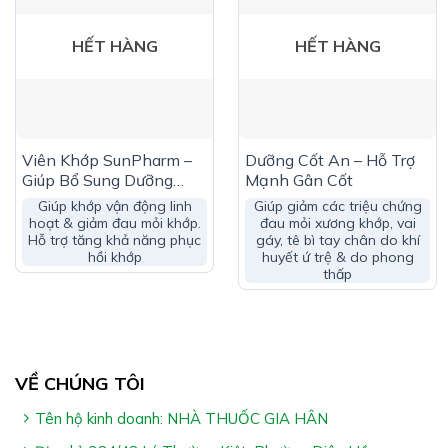
Phụ liệu: Vỏ nang gelatin, chất chống đông vón (talc,
magnesium stearate, calcium carbonate), chất bảo quản
HẾT HÀNG
HẾT HÀNG
(sodium benzoate)
Công Dụng KHỚP CỐT THIÊN BẢO:
Hỗ trợ làm trơn ổ khớp, hỗ trợ khớp vận động linh
Viên Khớp SunPharm –
Dưỡng Cốt An – Hỗ Trợ
hoạt
Giúp Bổ Sung Dưỡng
Mạnh Gân Cốt
Chất Cho Khớp
Hỗ trợ giảm triệu chứng đau khớp, khó vận động do
Giúp khớp vận động linh
Giúp giảm các triệu chứng
hoạt & giảm đau mỏi khớp.
đau mỏi xương khớp, vai
viêm khớp, thoái hoá khớp
Hỗ trợ tăng khả năng phục
gáy, tê bì tay chân do khí
hồi khớp
huyết ứ trệ & do phong
thấp
VỀ CHÚNG TÔI
Tên hộ kinh doanh: NHÀ THUỐC GIA HÂN
Đối Tượng Sử Dụng KHỚP CỐT THIÊN BẢO: