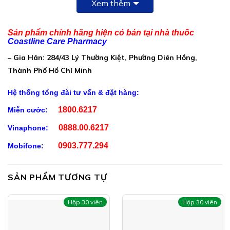
(tương đương 313,62mg D-Glucosamine)
Xem thêm
175mg cao khô (tỉ lệ 1:10) chiết xuất từ hỗn hợp:
Sản phẩm chính hãng hiện có bán tại nhà thuốc
(Tục đoạn (Dipsacus japonicus) 450mg
Coastline Care Pharmacy
Độc hoạt (Angelica pubescens) 300mg
– Gia Hân: 284/43 Lý Thường Kiệt, Phường Diên Hồng,
Thành Phố Hồ Chí Minh
Đỗ trọng (Eucommia ulmoides) 250mg
Cốt toái bổ (Drynaria fortunei) 200mg
Hệ thống tổng đài tư vấn & đặt hàng:
Thiên niên kiện (Homalomena occulta) 200mg
1800.6217
Miễn cước:
Bạch chỉ (Angelica dahurica) 200mg
0888.00.6217
Vinaphone:
Uy linh tiên (Clematis chinensis) 150mg)
0903.777.294
Mobifone:
MethylSulfonylMethane (MSM) 100mg
SẢN PHẨM TƯƠNG TỰ
Chondroitin sulfate sodium (≥ 80%) 100mg
(có chứa ≥ 74,23mg Chondroitin sulfate)
Hộp 30 viên
Hộp 30 viên
Collagen type II (Protein ≥ 90%) 20mg