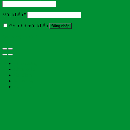
Mật khẩu
*
Ghi nhớ mật khẩu
Đăng nhập
Quên mật khẩu?
Tìm đường
Chat Zalo
Gọi điện
Messenger
Chụp toa thuốc