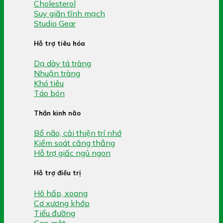
Cholesterol
Suy giãn tĩnh mạch
Studio Gear
Hỗ trợ tiêu hóa
Dạ dày tá tràng
Nhuận tràng
Khó tiêu
Táo bón
Thần kinh não
Bổ não, cải thiện trí nhớ
Kiểm soát căng thẳng
Hỗ trợ giấc ngủ ngon
Hỗ trợ điều trị
Hô hấp, xoang
Cơ xương khớp
Tiểu đường
Gan mật