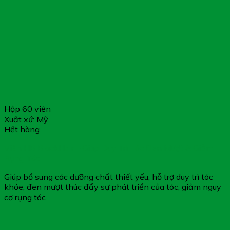
Hộp 60 viên
Xuất xứ: Mỹ
Hết hàng
Viên HB BlackHair – Giúp Duy Trì Tóc Đen Mượt & Giảm
Rụng Tóc
Giúp bổ sung các dưỡng chất thiết yếu, hỗ trợ duy trì tóc
khỏe, đen mượt thúc đẩy sự phát triển của tóc, giảm nguy
cơ rụng tóc