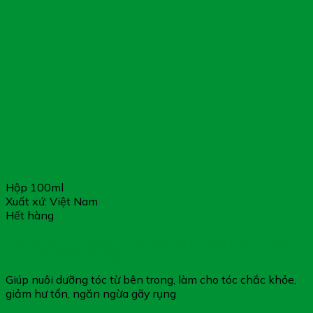
Hộp 100ml
Xuất xứ: Việt Nam
Hết hàng
WELHAIR ANTI HAIR LOSS SERUM – Giúp Nuôi Dưỡng
Tóc Chắc Khỏe Từ Bên Trong
Giúp nuôi dưỡng tóc từ bên trong, làm cho tóc chắc khỏe,
giảm hư tổn, ngăn ngừa gãy rụng