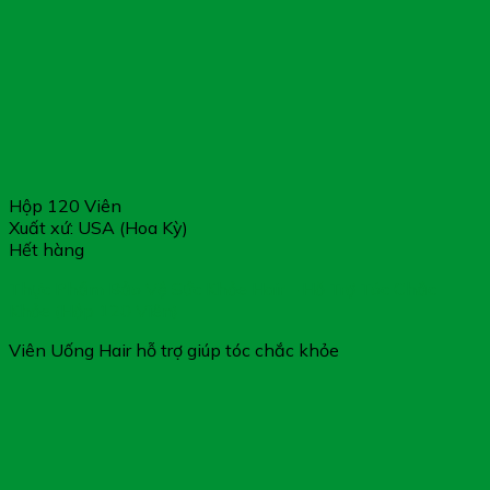
Hộp 120 Viên
Xuất xứ: USA (Hoa Kỳ)
Hết hàng
Thực Phẩm Bảo Vệ Sức Khỏe Hair – Hỗ Trợ Tóc Chắc
Khỏe (Hộp 120 Viên)
Viên Uống Hair hỗ trợ giúp tóc chắc khỏe