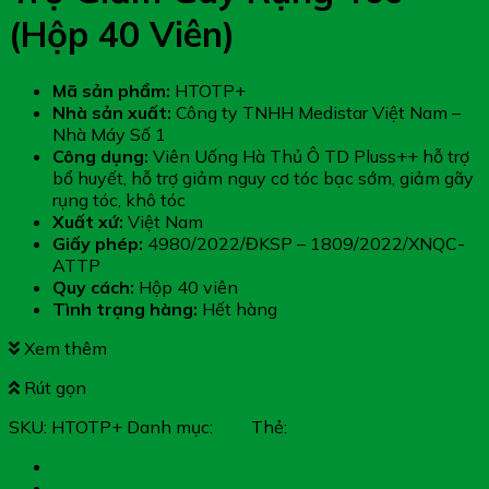
(Hộp 40 Viên)
Mã sản phẩm:
HTOTP+
Nhà sản xuất:
Công ty TNHH Medistar Việt Nam –
Nhà Máy Số 1
Công dụng:
Viên Uống Hà Thủ Ô TD Pluss++ hỗ trợ
bổ huyết, hỗ trợ giảm nguy cơ tóc bạc sớm, giảm gãy
rụng tóc, khô tóc
Xuất xứ:
Việt Nam
Giấy phép:
4980/2022/ĐKSP – 1809/2022/XNQC-
ATTP
Quy cách:
Hộp 40 viên
Tình trạng hàng:
Hết hàng
Xem thêm
Rút gọn
SKU:
HTOTP+
Danh mục:
Tóc
Thẻ:
Hà Thủ Ô TD Pluss++
Mô tả
Đánh giá (0)