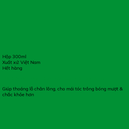
Hộp 300ml
Xuất xứ: Việt Nam
Hết hàng
Dầu Gội Mộc Mao – Giúp Làm Sạch Da Đầu & Tóc
Giúp thoáng lỗ chân lông, cho mái tóc trông bóng mượt &
chắc khỏe hơn