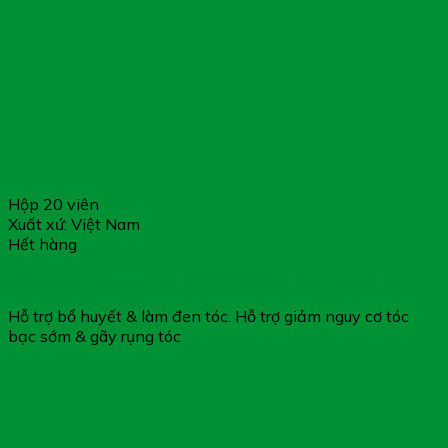
Hộp 20 viên
Xuất xứ: Việt Nam
Hết hàng
Viên Sủi Mộc Mao – Hỗ Trợ Bổ Huyết & Làm Đen Tóc
Hỗ trợ bổ huyết & làm đen tóc. Hỗ trợ giảm nguy cơ tóc
bạc sớm & gãy rụng tóc