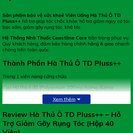
Sản phẩm bảo vệ sức khoẻ Viên Uống Hà Thủ Ô TD
Pluss++
hỗ trợ giúp tóc chắc khỏe; hỗ trợ giảm nguy cơ tóc
bạc sớm, giảm gãy rụng tóc, khô tóc
Hệ Thống Nhà Thuốc Coastline Care
trân trọng phục vụ
Quý khách hàng, đảm bảo hàng chính hãng & giao nhanh
chóng trên toàn quốc.
Thành Phần Hà Thủ Ô TD Pluss++
Trong 1 viên nang cứng chứa:
Cao Hà thủ ô đỏ (Polygonum
200mg (tương đương
multiflorum)
2000mg Hà thủ ô đỏ)
Xem thêm
L-Cystine
100mg
L-Arginine hydrochloride
65mg
Review Hà Thủ Ô TD Pluss++ – Hỗ
Kẽm gluconate (tương đương
35mg
5mg kẽm)
Trợ Giảm Gãy Rụng Tóc (Hộp 40
Chiết xuất Hạn liên thảo
22,5mg (tương đương
Viên)
(Eclipta prostrata)
225mg Hạn liên thảo)