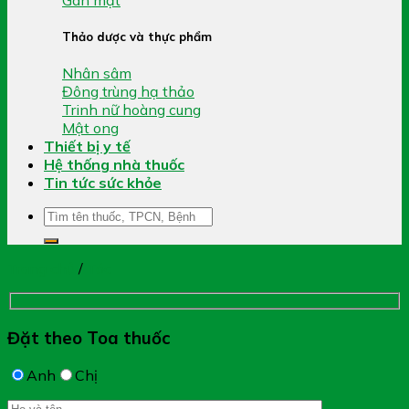
Thảo dược và thực phẩm
Nhân sâm
Đông trùng hạ thảo
Trinh nữ hoàng cung
Mật ong
Thiết bị y tế
Hệ thống nhà thuốc
Tin tức sức khỏe
Tìm
kiếm:
Trang chủ
/
Tóc
Đặt theo Toa thuốc
Anh
Chị