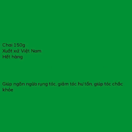
Sản phẩm không phải là thuốc và không có chức
năng thay thế thuốc chữa bệnh.
Tác dụng của sản phẩm tùy thuộc vào sự hấp thu
của từng người
Chai 150g
Xuất xứ: Việt Nam
Hết hàng
WELHAIR ANTI HAIR LOSS SHAMPOO – Dầu Gội Ngăn
Rụng Tóc, Phục Hồi Tóc Hư Tổn
Giúp ngăn ngừa rụng tóc, giảm tóc hư tổn, giúp tóc chắc
khỏe