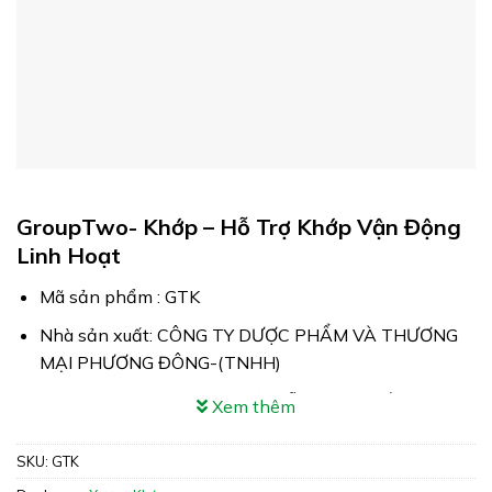
GroupTwo- Khớp – Hỗ Trợ Khớp Vận Động
Linh Hoạt
Mã sản phẩm : GTK
Nhà sản xuất: CÔNG TY DƯỢC PHẨM VÀ THƯƠNG
MẠI PHƯƠNG ĐÔNG-(TNHH)
Công dụng: GroupTwo- Khớp hỗ trợ tăng tiết dịch
Xem thêm
khớp, làm trơn ổ khớp giúp khớp vận động linh hoạt.
Giúp tham gia vào quá trình tái tạo sụn khớp
SKU:
GTK