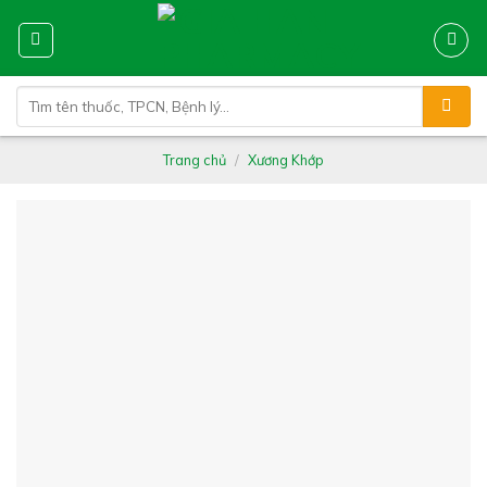
Skip
to
content
Tìm
kiếm:
Trang chủ
/
Xương Khớp