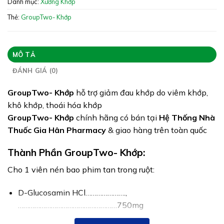
Xuất xứ: Việt Nam
Danh mục:
Xương Khớp
Giấy phép: 6983/2023/ĐKSP – 1703/2024/XNQC-
Thẻ:
GroupTwo- Khớp
ATTP
Quy cách:
MÔ TẢ
Tình trạng hàng: Hết hàng
ĐÁNH GIÁ (0)
GroupTwo- Khớp
hỗ trợ giảm đau khớp do viêm khớp,
khô khớp, thoái hóa khớp
GroupTwo- Khớp
chính hãng có bán tại
Hệ Thống Nhà
Thuốc Gia Hân Pharmacy
& giao hàng trên toàn quốc
Thành Phần GroupTwo- Khớp:
Cho 1 viên nén bao phim tan trong ruột:
D-Glucosamin HCl………………….,
………………………………………………750mg
Boswellia Serrata Extract (65% Boswellic acids)