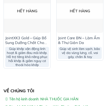
Hỗ trợ tăng tiết dịch khớp, làm trơn ổ khớp giúp khớp
vận động linh hoạt
HẾT HÀNG
HẾT HÀNG
Giúp tham gia vào quá trình tái tạo sụn khớp
Hỗ trợ giảm đau khớp do viêm khớp, khô khớp, thoái
hóa khớp
JointXK3 Gold – Giúp Bổ
Joint Care BN – Làm Ấm
Giúp tăng sức đề kháng cho cơ thể
Sung Dưỡng Chất Cho
& Thư Giản Da
Khớp
Giúp khớp vận động linh
Giúp vệ sinh làm sạch, bảo
hoạt & giảm đau mỏi khớp.
vệ da vùng lưng, cổ, vai
Hỗ trợ tăng khả năng phục
gáy, chân & tay
hồi khớp & giảm nguy cơ
thoái hóa khớp
Ai Nên Dùng GroupTwo- Khớp:
VỀ CHÚNG TÔI
Người trưởng thành bị đau khớp, khô khớp do viêm
Tên hộ kinh doanh: NHÀ THUỐC GIA HÂN
khớp, thoái hóa khớp