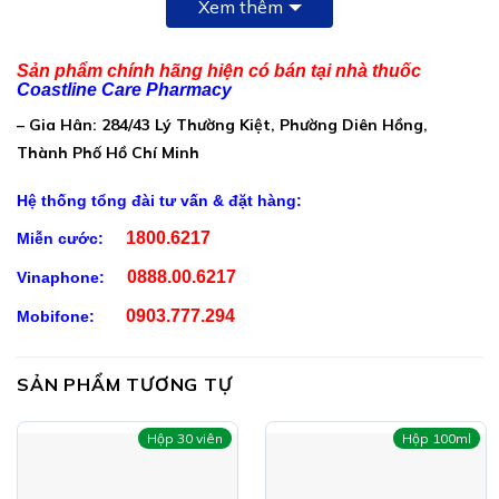
Xem thêm
…………………………100 mg
Methyl Sulfonyl Methane (MSM)
Sản phẩm chính hãng hiện có bán tại nhà thuốc
………………………………………………..75mg
Coastline Care Pharmacy
– Gia Hân: 284/43 Lý Thường Kiệt, Phường Diên Hồng,
Chondroitin sulfate 90% (từ vi sụn cá mập)
Thành Phố Hồ Chí Minh
…………………………………200mg
Vitamin C (Acid L- ascorbic)
Hệ thống tổng đài tư vấn & đặt hàng:
………………………………………………………25mg
1800.6217
Miễn cước:
Phụ liệu: Chất làm rắn chắc (Canxi carbonat), Chất
0888.00.6217
Vinaphone:
làm dày (tinh bột), chất chống đông vón (Talc, Magie
stearat), Chất ổn định (PVP
0903.777.294
Mobifone:
K30)(Polyvinyl Pyrrolidone K30),HPMCP
(Hypromellose phthalate), chất bảo quản (Nipagil,
SẢN PHẨM TƯƠNG TỰ
Nipasol), màu thực phẩm tổng hợp ( Brown HT, Titan
dioxyd).
Hộp 30 viên
Hộp 100ml
Công Dụng GroupTwo- Khớp: