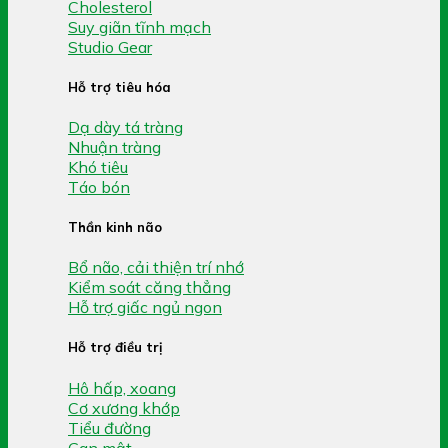
Cholesterol
Suy giãn tĩnh mạch
Studio Gear
Hỗ trợ tiêu hóa
Dạ dày tá tràng
Nhuận tràng
Khó tiêu
Táo bón
Thần kinh não
Bổ não, cải thiện trí nhớ
Kiểm soát căng thẳng
Hỗ trợ giấc ngủ ngon
Hỗ trợ điều trị
Hô hấp, xoang
Cơ xương khớp
Tiểu đường
Gan mật