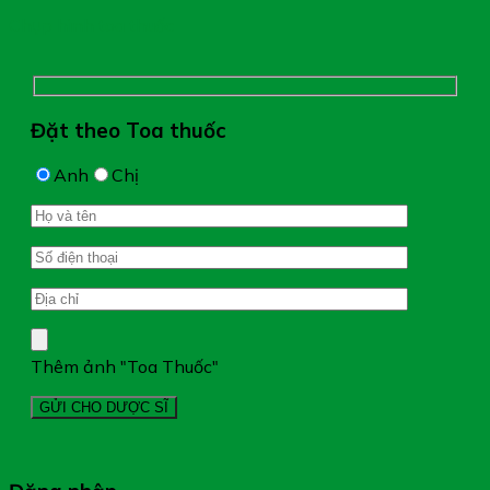
Chụp hình toa thuốc
Đặt theo Toa thuốc
Anh
Chị
Thêm ảnh "Toa Thuốc"