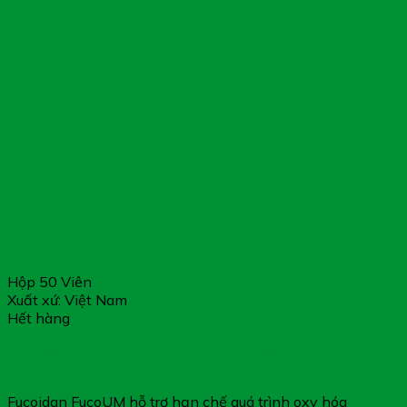
Hộp 50 Viên
Xuất xứ: Việt Nam
Hết hàng
Fucoidan FucoUM – Viên Uống Hỗ Trợ Giảm Tác Hại Xạ Trị
(Hộp 50 Viên)
Fucoidan FucoUM hỗ trợ hạn chế quá trình oxy hóa