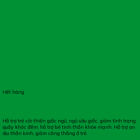
Hết hàng
Sonno Bimbi Gocce – Hỗ Trợ Cho Giấc Ngủ Ngon Cho Bé
(Hộp 30ml)
Hỗ trợ trẻ cải thiện giấc ngủ, ngủ sâu giấc, giảm tình trạng
quấy khóc đêm, hỗ trợ bé tinh thần khỏe mạnh. Hỗ trợ an
dịu thần kinh, giảm căng thẳng ở trẻ.