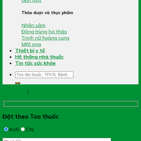
Thảo dược và thực phẩm
Nhân sâm
Đông trùng hạ thảo
Trinh nữ hoàng cung
Mật ong
Thiết bị y tế
Hệ thống nhà thuốc
Tin tức sức khỏe
Tìm
kiếm:
Trang chủ
/
Thực phẩm chức năng
Đặt theo Toa thuốc
Anh
Chị