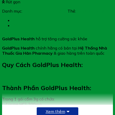
Rút gọn
Danh mục:
Thực phẩm chức năng
Thẻ:
GoldPlus Health
Mô tả
Đánh giá (0)
GoldPlus Health
hỗ trợ tăng cường sức khỏe
GoldPlus Health
chính hãng có bán tại
Hệ Thống Nhà
Thuốc Gia Hân Pharmacy
& giao hàng trên toàn quốc
Quy Cách GoldPlus Health:
Thành Phần GoldPlus Health:
Trong 1 gói cốm 3g có chứa:
L-Lysine HCl: 200mg
Xem thêm
Yeast beta glucan SG90: 80mg