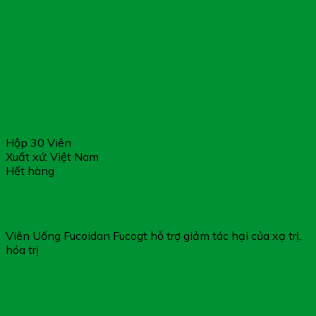
Hộp 30 Viên
Xuất xứ: Việt Nam
Hết hàng
Fucoidan Fucogt – Hỗ Trợ Tăng Sức Đề Kháng (Hộp 30
Viên)
Viên Uống Fucoidan Fucogt hỗ trợ giảm tác hại của xạ trị,
hóa trị