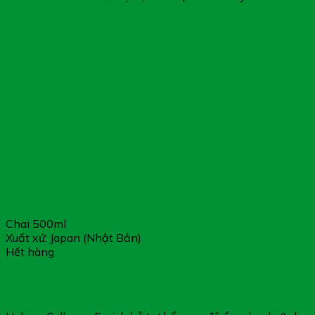
Chai 500ml
Xuất xứ: Japan (Nhật Bản)
Hết hàng
Hebora Collagen Enrich – Hỗ Trợ Làm Đẹp Da (Chai
500ml)