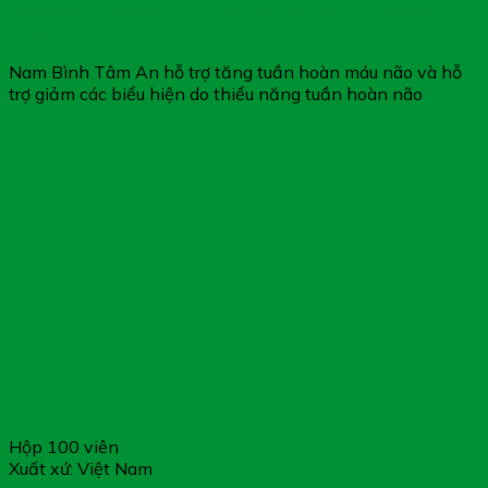
Nam Bình Tâm An – TPBVSK Hỗ Trợ Hoạt Huyết (Hộp
60g)
Nam Bình Tâm An hỗ trợ tăng tuần hoàn máu não và hỗ
trợ giảm các biểu hiện do thiểu năng tuần hoàn não
Hộp 100 viên
Xuất xứ: Việt Nam