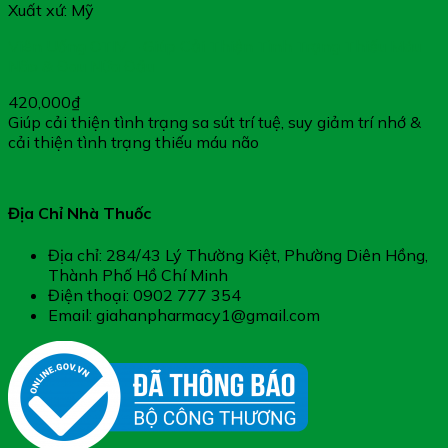
Xuất xứ: Mỹ
Viên Uống OTIV – Giúp Cải Thiện Tình Trạng Thiếu Máu
Não & Đau Nữa Đầu
420,000
₫
Giúp cải thiện tình trạng sa sút trí tuệ, suy giảm trí nhớ &
cải thiện tình trạng thiếu máu não
Địa Chỉ Nhà Thuốc
Địa chỉ: 284/43 Lý Thường Kiệt, Phường Diên Hồng,
Thành Phố Hồ Chí Minh
Điện thoại: 0902 777 354
Email: giahanpharmacy1@gmail.com