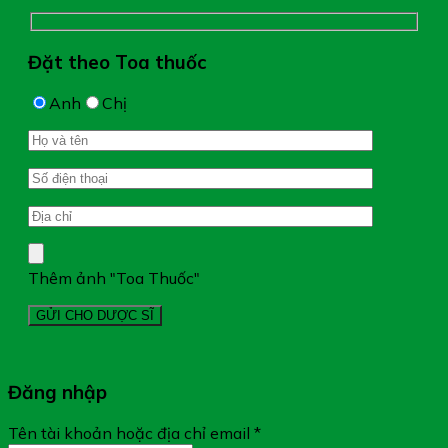
Đặt theo Toa thuốc
Anh
Chị
Thêm ảnh "Toa Thuốc"
Đăng nhập
Tên tài khoản hoặc địa chỉ email
*