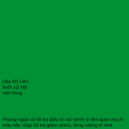
Hộp 60 viên
Xuất xứ: Mỹ
Hết hàng
Hotchland MegaBrain Ginkgo Biloba 120mg – Nhập Khẩu
Từ Mỹ (USA)
Phòng ngừa và hỗ trợ điều trị các bệnh lý liên quan mạch
máu não. Giúp hỗ trợ giảm stress, tăng cường trí nhớ