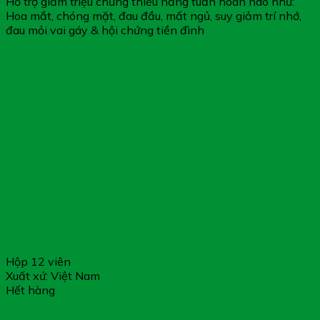
Hỗ trợ giảm triệu chứng thiểu năng tuần hoàn não như:
Hoa mắt, chóng mặt, đau đầu, mất ngủ, suy giảm trí nhớ,
đau mỏi vai gáy & hội chứng tiền đình
Hộp 12 viên
Xuất xứ: Việt Nam
Hết hàng
VIÊN VAI GÁY THÁI DƯƠNG – Giúp Tăng Lưu Thông Khí