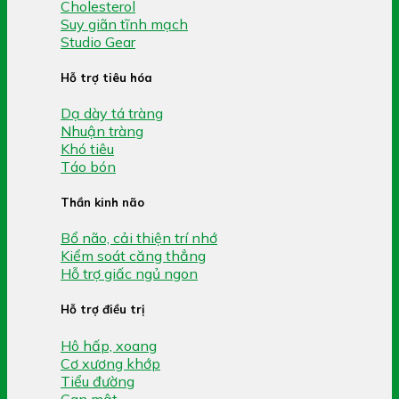
Cholesterol
Suy giãn tĩnh mạch
Studio Gear
Hỗ trợ tiêu hóa
Dạ dày tá tràng
Nhuận tràng
Khó tiêu
Táo bón
Thần kinh não
Bổ não, cải thiện trí nhớ
Kiểm soát căng thẳng
Hỗ trợ giấc ngủ ngon
Hỗ trợ điều trị
Hô hấp, xoang
Cơ xương khớp
Tiểu đường
Gan mật