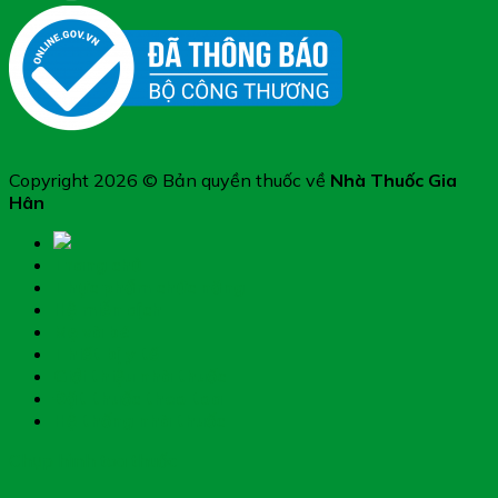
Copyright 2026 © Bản quyền thuốc về
Nhà Thuốc Gia
Hân
Trang chủ
Thực phẩm chức năng
Hệ miễn dịch
Mẹ và bé
Thiết bị y tế
Giới thiệu nhà thuốc
Đặt thuốc theo toa
Hệ thống nhà thuốc
Chụp hình toa thuốc