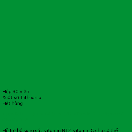
Hộp 30 viên
Xuất xứ: Lithuania
Hết hàng
Ferovital+ – Hỗ Trợ Bổ Sung Sắt, Vitamin B12, Vitamin C
Cho Cơ Thể
Hỗ trợ bổ sung sắt, vitamin B12, vitamin C cho cơ thể