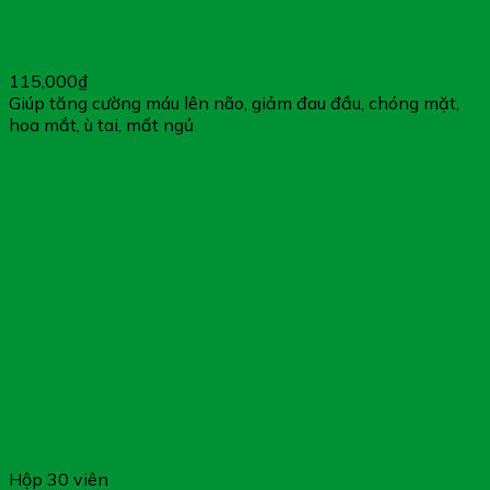
Hoạt Huyết Dưỡng Não Traphaco – Giúp Bổ Khí Huyết,
Tăng Cường Máu Lên Não
115,000
₫
Giúp tăng cường máu lên não, giảm đau đầu, chóng mặt,
hoa mắt, ù tai, mất ngủ
Hộp 30 viên