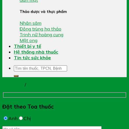
Thảo dược và thực phẩm
Nhân sâm
Đông trùng hạ thảo
Trinh nữ hoàng cung
Mật ong
Thiết bị y tế
Hệ thống nhà thuốc
Tin tức sức khỏe
Tìm
kiếm:
Trang chủ
/
Hoạt Huyết
Đặt theo Toa thuốc
Anh
Chị