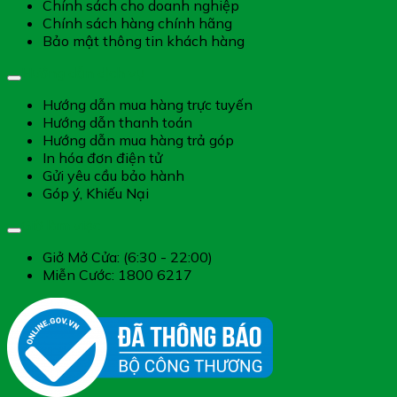
Chính sách cho doanh nghiệp
Chính sách hàng chính hãng
Bảo mật thông tin khách hàng
Hướng dẫn dịch vụ
Hướng dẫn mua hàng trực tuyến
Hướng dẫn thanh toán
Hướng dẫn mua hàng trả góp
In hóa đơn điện tử
Gửi yêu cầu bảo hành
Góp ý, Khiếu Nại
Giờ làm việc
Giở Mở Cửa: (6:30 - 22:00)
Miễn Cước: 1800 6217