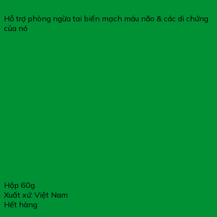
Nattospes Hộp 90 Viên – Hỗ Trợ Tăng Tuần Hoàn Máu
Hỗ trợ phòng ngừa tai biến mạch máu não & các di chứng
của nó
Hộp 60g
Xuất xứ: Việt Nam
Hết hàng