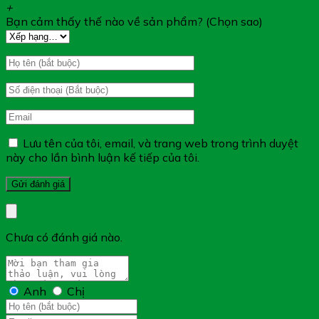
+
Bạn cảm thấy thế nào về sản phẩm? (Chọn sao)
Đối Tượng Sử Dụng FU90M:
Lưu tên của tôi, email, và trang web trong trình duyệt
Nam giới trưởng thành có biểu hiện: thận hư, sinh lý
này cho lần bình luận kế tiếp của tôi.
yếu
Nam giới muốn tăng cường sinh lực và cải thiện sinh
lý
Hướng Dẫn Sử Dụng FU90M:
Chưa có đánh giá nào.
Ngày uống 1-2 viên. Nên uống sau ăn để tăng tác
dụng của sản phẩm
Anh
Chị
*Lưu ý: