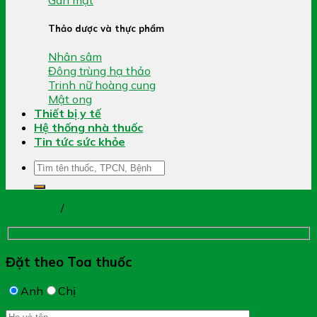
Thảo dược và thực phẩm
Nhân sâm
Đông trùng hạ thảo
Trinh nữ hoàng cung
Mật ong
Thiết bị y tế
Hệ thống nhà thuốc
Tin tức sức khỏe
Tìm
kiếm:
Trang chủ
/
Sinh Lý Nam
Đặt theo Toa thuốc
Anh
Chị