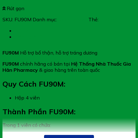
Rút gọn
SKU:
FU90M
Danh mục:
Sinh Lý Nam
Thẻ:
FU90M
Mô tả
Đánh giá (0)
FU90M
Hỗ trợ bổ thận, hỗ trợ tráng dương
FU90M
chính hãng có bán tại
Hệ Thống Nhà Thuốc Gia
Hân Pharmacy
& giao hàng trên toàn quốc
Quy Cách FU90M:
Hộp 4 viên
Thành Phần FU90M:
Trong 1 viên có chứa:
L-arginine HCl: 150mg