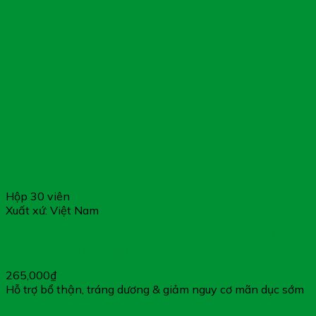
Hộp 30 viên
Xuất xứ: Việt Nam
Viên Uống Oysters Kala – Hỗ Trợ Tăng Cường Sinh Lực &
Khả Năng Sinh Lý Nam
265,000
₫
Hỗ trợ bổ thận, tráng dương & giảm nguy cơ mãn dục sớm