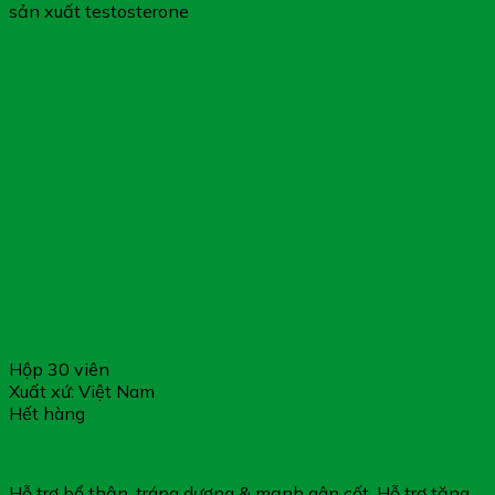
sản xuất testosterone
Hộp 30 viên
Xuất xứ: Việt Nam
Hết hàng
PHONG LỰC KHANG – Hỗ Trợ Tăng Cường Sinh Lý Nam
Hỗ trợ bổ thận, tráng dương & mạnh gân cốt. Hỗ trợ tăng