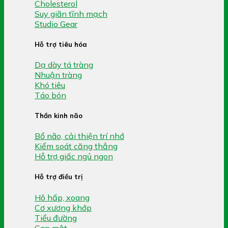
Cholesterol
Suy giãn tĩnh mạch
Studio Gear
Hỗ trợ tiêu hóa
Dạ dày tá tràng
Nhuận tràng
Khó tiêu
Táo bón
Thần kinh não
Bổ não, cải thiện trí nhớ
Kiểm soát căng thẳng
Hỗ trợ giấc ngủ ngon
Hỗ trợ điều trị
Hô hấp, xoang
Cơ xương khớp
Tiểu đường
Gan mật