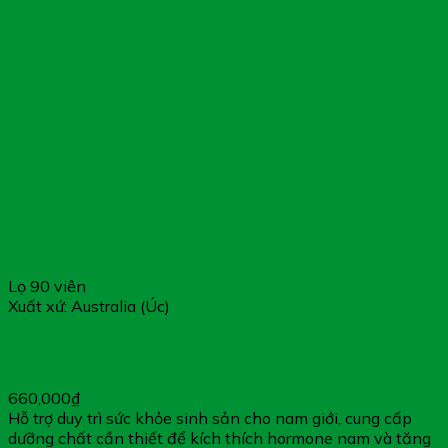
Lọ 90 viên
Xuất xứ: Australia (Úc)
Vitatree Oyster Extract – Cung Cấp Dưỡng Chất Kích
Thích Hormone & Cải Thiện Sinh Lý Nam
660,000
₫
Hỗ trợ duy trì sức khỏe sinh sản cho nam giới, cung cấp
dưỡng chất cần thiết để kích thích hormone nam và tăng