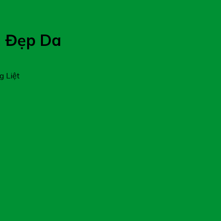
m Đẹp Da
g Liệt