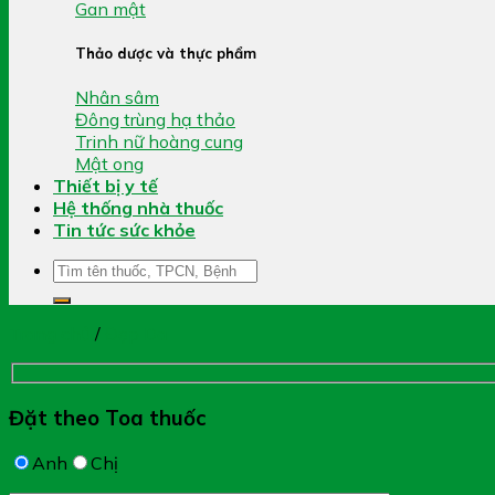
Gan mật
Thảo dược và thực phẩm
Nhân sâm
Đông trùng hạ thảo
Trinh nữ hoàng cung
Mật ong
Thiết bị y tế
Hệ thống nhà thuốc
Tin tức sức khỏe
Tìm
kiếm:
Trang chủ
/
Đẹp Da
Đặt theo Toa thuốc
Anh
Chị