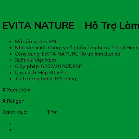
EVITA NATURE – Hỗ Trợ Là
Mã sản phẩm: EN
Nhà sản xuất: Công ty cổ phần Traphaco- Cơ sở Hoàn
Công dụng: EVITA NATURE Hỗ trợ làm đẹp da
Xuất xứ: Việt Nam
Giấy phép: 6252/2020/ĐKSP
Quy cách: Hộp 30 viên
Tình trạng hàng: Hết hàng
Xem thêm
Rút gọn
Danh mục:
Đẹp Da
Thẻ:
EVITA NATURE
Mô tả
Đánh giá (0)