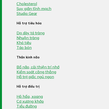
Cholesterol
Suy giãn tĩnh mạch
Studio Gear
Hỗ trợ tiêu hóa
Dạ dày tá tràng
Nhuận tràng
Khó tiêu
Táo bón
Thần kinh não
Bổ não, cải thiện trí nhớ
Kiểm soát căng thẳng
Hỗ trợ giấc ngủ ngon
Hỗ trợ điều trị
Hô hấp, xoang
Cơ xương khớp
Tiểu đường