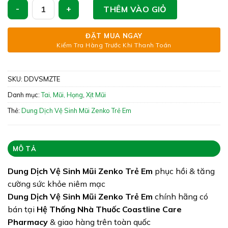
Dung Dịch Vệ Sinh Mũi Zenko Trẻ Em - Xịt Sạch Thông Mũi s
THÊM VÀO GIỎ
Giấy phép: 190000010/PCBA-LA
Quy cách: Chai 75ml
ĐẶT MUA NGAY
Kiểm Tra Hàng Trước Khi Thanh Toán
Tình trạng hàng: Còn hàng
SKU:
DDVSMZTE
Danh mục:
Tai, Mũi, Họng
,
Xịt Mũi
Thẻ:
Dung Dịch Vệ Sinh Mũi Zenko Trẻ Em
MÔ TẢ
Dung Dịch Vệ Sinh Mũi Zenko Trẻ Em
phục hồi & tăng
cường sức khỏe niêm mạc
Dung Dịch Vệ Sinh Mũi Zenko Trẻ Em
chính hãng có
bán tại
Hệ Thống Nhà Thuốc Coastline Care
Pharmacy
& giao hàng trên toàn quốc