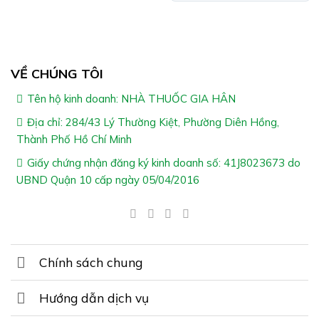
Giúp làm loãng chất nhầy ứ đọng ở các khoang mũi,
đào thải chúng cùng bụi bẩn, vi khuẩn, tác nhân gây
bệnh, gây dị ứng, làm sạch niêm mạc mũi, xoang, giúp
VỀ CHÚNG TÔI
phòng ngừa và giúp làm giảm nghẹt mũi, sổ mũi, viêm
mũi xoang, viêm đường hô hấp trên.
Tên hộ kinh doanh: NHÀ THUỐC GIA HÂN
Giúp làm săn se niêm mạc, giúp mũi thông thoáng
Địa chỉ: 284/43 Lý Thường Kiệt, Phường Diên Hồng,
hơn.
Thành Phố Hồ Chí Minh
Giúp làm ẩm mũi, giảm cảm giác khô rát mũi, họng khi
Giấy chứng nhận đăng ký kinh doanh số: 41J8023673 do
không khí khô, lạnh.
UBND Quận 10 cấp ngày 05/04/2016
Chính sách chung
Hướng dẫn dịch vụ
Ai Nên Dùng Dung Dịch Vệ Sinh Mũi Zenko