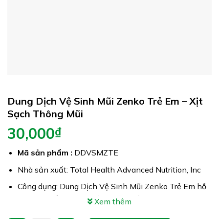
Dung Dịch Vệ Sinh Mũi Zenko Trẻ Em – Xịt
Sạch Thông Mũi
30,000
₫
Mã sản phẩm :
DDVSMZTE
Nhà sản xuất: Total Health Advanced Nutrition, Inc
Công dụng: Dung Dịch Vệ Sinh Mũi Zenko Trẻ Em hỗ
trợ phục hồi & tăng cường sức khỏe niêm mạc
Xem thêm
Xuất xứ: Mỹ