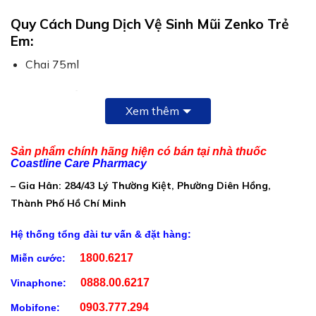
Quy Cách Dung Dịch Vệ Sinh Mũi Zenko Trẻ
Em:
Chai 75ml
Thành Phần Dung Dịch Vệ Sinh Mũi Zenko Trẻ
Xem thêm
Em:
Muối
Sản phẩm chính hãng hiện có bán tại nhà thuốc
Nước khoáng (chứa nhiều khoáng chất như Cu, I, Mg,
Coastline Care Pharmacy
Mn, Zn,….)
– Gia Hân: 284/43 Lý Thường Kiệt, Phường Diên Hồng,
Hương cam tự nhiên với nồng độ tối ưu cho sức khỏe
Thành Phố Hồ Chí Minh
niêm mạc mũi
Hệ thống tổng đài tư vấn & đặt hàng:
1800.6217
Miễn cước:
0888.00.6217
Vinaphone:
0903.777.294
Mobifone: