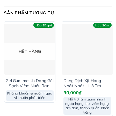
SẢN PHẨM TƯƠNG TỰ
Hộp 15 gói
Hộp 20ml
HẾT HÀNG
Gel Gumimouth Dạng Gói
Dung Dịch Xịt Họng
– Sạch Viêm Nướu Răng
Nhất Nhất – Hỗ Trợ
Công Dụng Dung Dịch Vệ Sinh Mũi Zenko Trẻ
& Dịu Êm Nhiệt Miệng
Giảm Các Triệu Chứng
90,000
₫
Kháng khuẩn & ngăn ngừa
Em:
Viêm Đường Hô Hấp
vi khuẩn phát triển
Hỗ trợ làm giảm nhanh
Giúp phục hồi và tăng cường sức khỏe niêm mạc, sát
ngứa họng, ho, viêm họng,
amidan, thanh quản, khản
khuẩn, kháng viêm, giảm phù nề, giảm kích ứng niêm
tiếng
mạc.