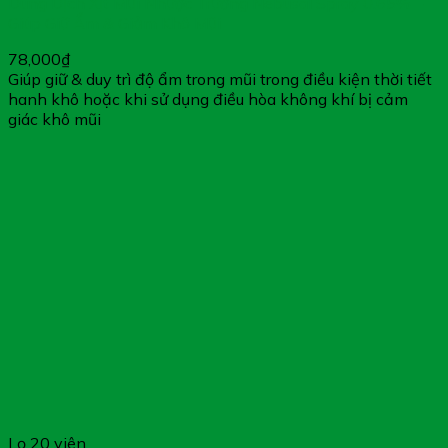
Dung Dịch Xịt Mũi Nhược Trương Nebusal Spray 0.65% –
Giúp Giữ Ẩm & Giảm Khô Mũi
78,000
₫
Giúp giữ & duy trì độ ẩm trong mũi trong điều kiện thời tiết
hanh khô hoặc khi sử dụng điều hòa không khí bị cảm
giác khô mũi
Lọ 20 viên