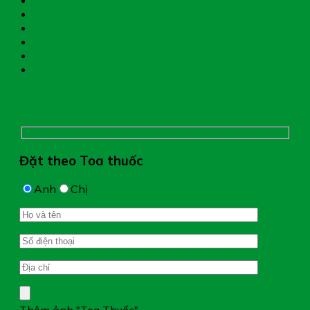
Mẹ và bé
Thiết bị y tế
Giới thiệu nhà thuốc
Đặt thuốc theo toa
Hệ thống nhà thuốc
Chụp hình toa thuốc
Đặt theo Toa thuốc
Anh
Chị
Thêm ảnh "Toa Thuốc"