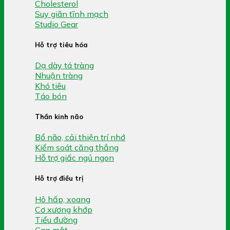
Cholesterol
Suy giãn tĩnh mạch
Studio Gear
Hỗ trợ tiêu hóa
Dạ dày tá tràng
Nhuận tràng
Khó tiêu
Táo bón
Thần kinh não
Bổ não, cải thiện trí nhớ
Kiểm soát căng thẳng
Hỗ trợ giấc ngủ ngon
Hỗ trợ điều trị
Hô hấp, xoang
Cơ xương khớp
Tiểu đường
Gan mật