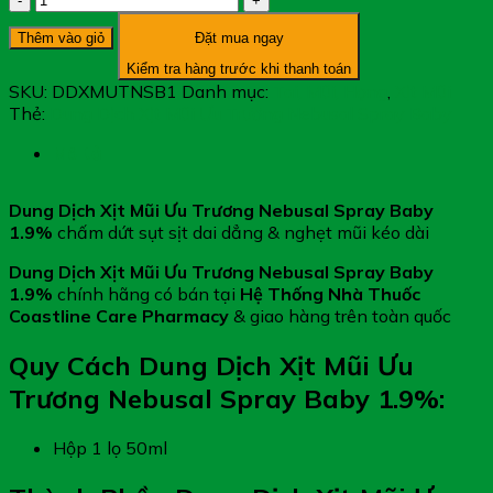
Dịch
Thêm vào giỏ
Đặt mua ngay
Xịt
Mũi
Kiểm tra hàng trước khi thanh toán
Ưu
SKU:
DDXMUTNSB1
Danh mục:
Tai, Mũi, Họng
,
Xịt Mũi
Trương
Thẻ:
Dung Dịch Xịt Mũi Ưu Trương Nebusal Spray Baby
Nebusal
Spray
Mô tả
Baby
1.9%
Dung Dịch Xịt Mũi Ưu Trương Nebusal Spray Baby
-
1.9%
chấm dứt sụt sịt dai dẳng & nghẹt mũi kéo dài
Dành
Cho
Dung Dịch Xịt Mũi Ưu Trương Nebusal Spray Baby
Trẻ
1.9%
chính hãng có bán tại
Hệ Thống Nhà Thuốc
Từ
Coastline Care Pharmacy
& giao hàng trên toàn quốc
3
Tháng
Quy Cách Dung Dịch Xịt Mũi Ưu
Tuổi
Trương Nebusal Spray Baby 1.9%:
số
lượng
Hộp 1 lọ 50ml