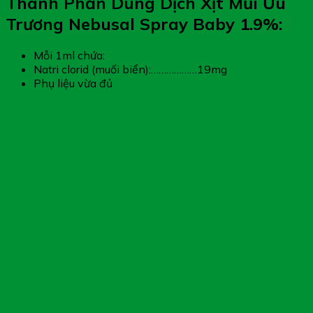
Thành Phần Dung Dịch Xịt Mũi Ưu
Trương Nebusal Spray Baby 1.9%:
Mỗi 1ml chứa:
Natri clorid (muối biển):………………19mg
Phụ liệu vừa đủ