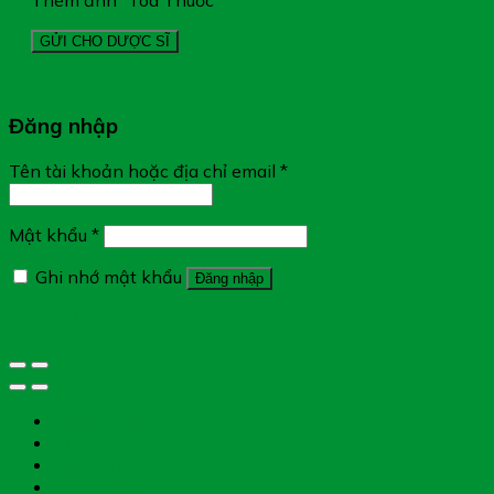
Đăng nhập
Tên tài khoản hoặc địa chỉ email
*
Mật khẩu
*
Ghi nhớ mật khẩu
Đăng nhập
Quên mật khẩu?
Tìm đường
Chat Zalo
Gọi điện
Messenger