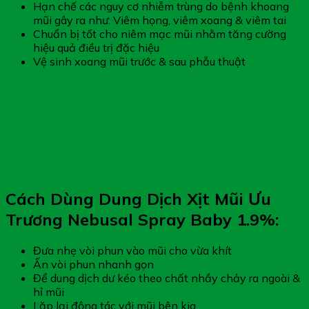
Hạn chế các nguy cơ nhiễm trùng do bệnh khoang
mũi gây ra như: Viêm họng, viêm xoang & viêm tai
Chuẩn bị tốt cho niêm mạc mũi nhằm tăng cường
hiệu quả điều trị đặc hiệu
Vệ sinh xoang mũi trước & sau phẫu thuật
Cách Dùng Dung Dịch Xịt Mũi Ưu
Trương Nebusal Spray Baby 1.9%:
Đưa nhẹ vòi phun vào mũi cho vừa khít
Ấn vòi phun nhanh gọn
Để dung dịch dư kéo theo chất nhầy chảy ra ngoài &
hỉ mũi
Lặp lại động tác với mũi bên kia