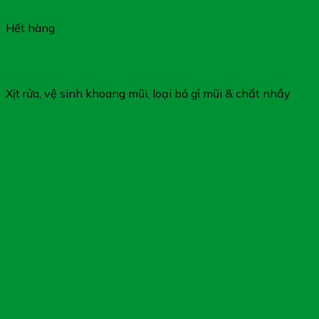
Hết hàng
Vệ Sinh Mũi Nasal Cold Plus – Giúp Thông Thoáng & Dễ
Thở
Xịt rửa, vệ sinh khoang mũi, loại bỏ gỉ mũi & chất nhầy