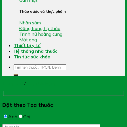
Thảo dược và thực phẩm
Nhân sâm
Đông trùng hạ thảo
Trinh nữ hoàng cung
Mật ong
Thiết bị y tế
Hệ thống nhà thuốc
Tin tức sức khỏe
Tìm
kiếm:
Trang chủ
/
Tai, Mũi, Họng
Đặt theo Toa thuốc
Anh
Chị