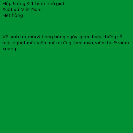
Hộp 5 ống & 1 bình nhỏ giọt
Xuất xứ: Việt Nam
Hết hàng
LiveSpo NAVAX – Dành Cho Trẻ Sơ Sinh & Trẻ Em
Vệ sinh tai, mũi & họng hàng ngày; giảm triệu chứng sổ
mũi, nghẹt mũi, viêm mũi dị ứng theo mùa, viêm tai & viêm
xoang