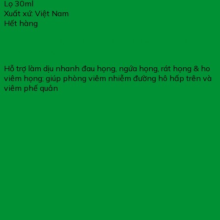
Lọ 30ml
Xuất xứ: Việt Nam
Hết hàng
Dung Dịch Xịt Họng Phương Nam – Phòng Viêm Nhiễm
Đường Hô Hấp Trên
Hỗ trợ làm dịu nhanh đau họng, ngứa họng, rát họng & ho
viêm họng; giúp phòng viêm nhiễm đường hô hấp trên và
viêm phế quản