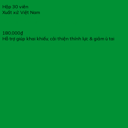
Hộp 30 viên
Xuất xứ: Việt Nam
BẢO NHĨ VƯƠNG – Hỗ Trợ Cải Thiện Thính Lực
180,000
₫
Hỗ trợ giúp khai khiếu; cải thiện thính lực & giảm ù tai