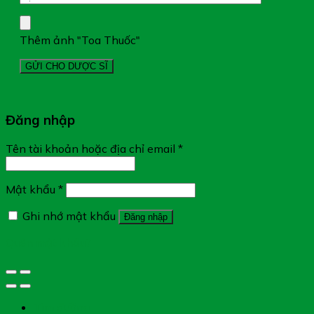
Thêm ảnh "Toa Thuốc"
Đăng nhập
Tên tài khoản hoặc địa chỉ email
*
Mật khẩu
*
Ghi nhớ mật khẩu
Đăng nhập
Quên mật khẩu?
Tìm đường