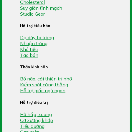
Cholesterol
Suy giãn tĩnh mạch
Studio Gear
Hỗ trợ tiêu hóa
Dạ dày tá tràng
Nhuận tràng
Khó tiêu
Táo bón
Thần kinh não
Bổ não, cải thiện trí nhớ
Kiểm soát căng thẳng
Hỗ trợ giấc ngủ ngon
Hỗ trợ điều trị
Hô hấp, xoang
Cơ xương khớp
Tiểu đường
Gan mật