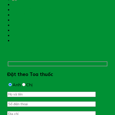
Trang chủ
Thực phẩm chức năng
Hệ miễn dịch
Mẹ và bé
Thiết bị y tế
Giới thiệu nhà thuốc
Đặt thuốc theo toa
Hệ thống nhà thuốc
Chụp hình toa thuốc
Đặt theo Toa thuốc
Anh
Chị