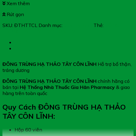
Xem thêm
Rút gọn
SKU:
ĐTHTTCL
Danh mục:
Sinh Lý Nam
Thẻ:
ĐÔNG
TRÙNG HẠ THẢO TÂY CÔN LĨNH
Mô tả
Đánh giá (0)
ĐÔNG TRÙNG HẠ THẢO TÂY CÔN LĨNH
Hỗ trợ bổ thận,
tráng dương
ĐÔNG TRÙNG HẠ THẢO TÂY CÔN LĨNH
chính hãng có
bán tại
Hệ Thống Nhà Thuốc Gia Hân Pharmacy
& giao
hàng trên toàn quốc
Quy Cách ĐÔNG TRÙNG HẠ THẢO
TÂY CÔN LĨNH:
Hộp 60 viên