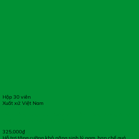
Hộp 30 viên
Xuất xứ: Việt Nam
Viên Uống Kings Up – Giúp Bổ Thận, Tráng Dương & Hạn
Chế Quá Trình Mãn Dục Sớm
325,000
₫
Hỗ trợ tăng cường khả năng sinh lý nam, hạn chế quá