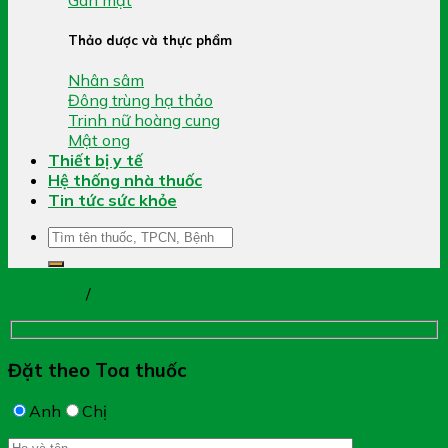
Thảo dược và thực phẩm
Nhân sâm
Đông trùng hạ thảo
Trinh nữ hoàng cung
Mật ong
Thiết bị y tế
Hệ thống nhà thuốc
Tin tức sức khỏe
Tìm
kiếm:
Trang chủ
/
Sinh Lý Nam
Đặt theo Toa thuốc
Anh
Chị