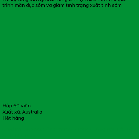
trình mãn dục sớm và giảm tình trạng xuất tinh sớm
Hộp 60 viên
Xuất xứ: Australia
Hết hàng
Careline Essence Of Kangaroo – Tăng Cường Nội Tiết Tố
Sinh Dục Nam