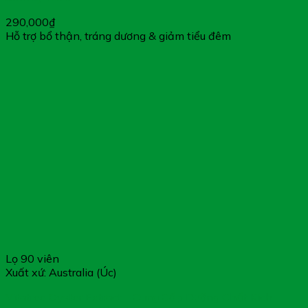
290,000
₫
Hỗ trợ bổ thận, tráng dương & giảm tiểu đêm
Lọ 90 viên
Xuất xứ: Australia (Úc)
Vitatree Oyster Extract – Cung Cấp Dưỡng Chất Kích