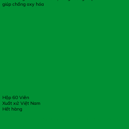
giúp chống oxy hóa
Hộp 60 Viên
Xuất xứ: Việt Nam
Hết hàng
Đông Trùng Hạ Thảo NhatLong – Hỗ Trợ Tăng Cường Sức
Khỏe (Hộp 60 Viên)