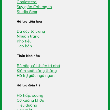
Cholesterol
Suy giãn tĩnh mạch
Studio Gear
Hỗ trợ tiêu hóa
Dạ dày tá tràng
Nhuận tràng
Khó tiêu
Táo bón
Thần kinh não
Bổ não, cải thiện trí nhớ
Kiểm soát căng thẳng
Hỗ trợ giấc ngủ ngon
Hỗ trợ điều trị
Hô hấp, xoang
Cơ xương khớp
Tiểu đường
Gan mật