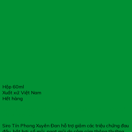
Hộp 60ml
Xuất xứ: Việt Nam
Hết hàng
Siro Tín Phong Xuyên Đan – Hỗ Trợ Giảm Triệu Chứng Sổ
Mũi & Ngạt Mũi
Siro Tín Phong Xuyên Đan hỗ trợ giảm các triệu chứng đau
đầu, hắt hơi, sổ mũi, ngạt mũi do cảm cúm thông thường