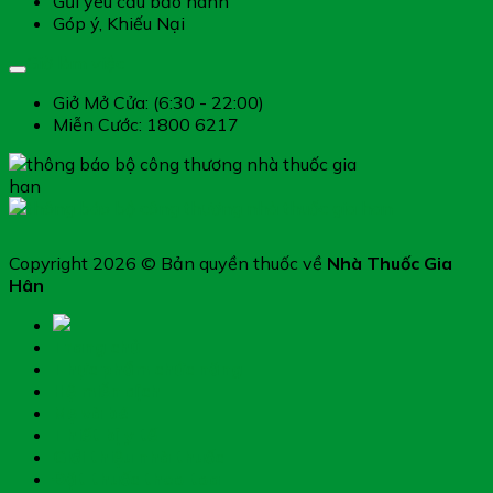
Gửi yêu cầu bảo hành
Góp ý, Khiếu Nại
Giờ làm việc
Giở Mở Cửa: (6:30 - 22:00)
Miễn Cước: 1800 6217
Copyright 2026 © Bản quyền thuốc về
Nhà Thuốc Gia
Hân
Trang chủ
Thực phẩm chức năng
Hệ miễn dịch
Mẹ và bé
Thiết bị y tế
Giới thiệu nhà thuốc
Đặt thuốc theo toa