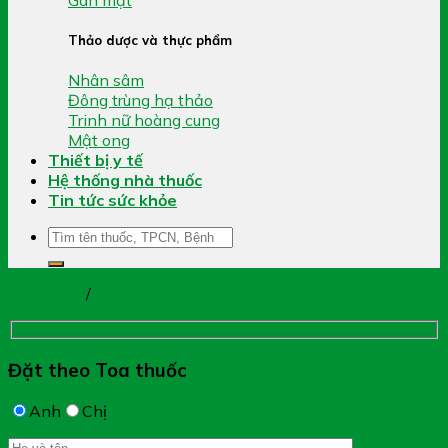
Thảo dược và thực phẩm
Nhân sâm
Đông trùng hạ thảo
Trinh nữ hoàng cung
Mật ong
Thiết bị y tế
Hệ thống nhà thuốc
Tin tức sức khỏe
Tìm
kiếm:
Trang chủ
/
Thực phẩm chức năng
Đặt theo Toa thuốc
Anh
Chị