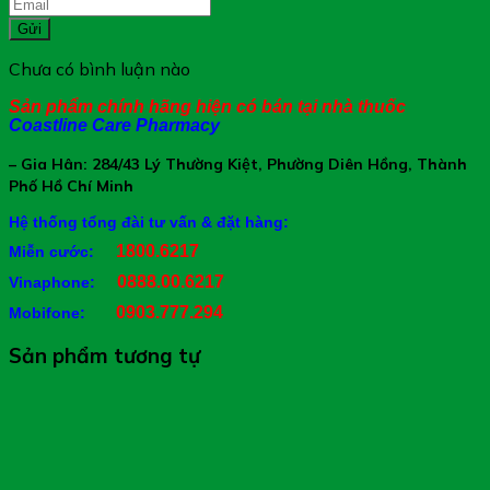
tổng đài tư vấn Hệ Thống Nhà Thuốc Gia Hân Pharmacy:
1800.6217 để được phục vụ
Gửi
Chưa có bình luận nào
Xin cảm ơn Quý khách hàng
Sản phẩm chính hãng hiện có bán tại nhà thuốc
Coastline Care Pharmacy
– Gia Hân: 284/43 Lý Thường Kiệt, Phường Diên Hồng, Thành
Phố Hồ Chí Minh
Hệ thống tổng đài tư vấn & đặt hàng:
1800.6217
Miễn cước:
0888.00.6217
Vinaphone:
0903.777.294
Mobifone:
Sản phẩm tương tự