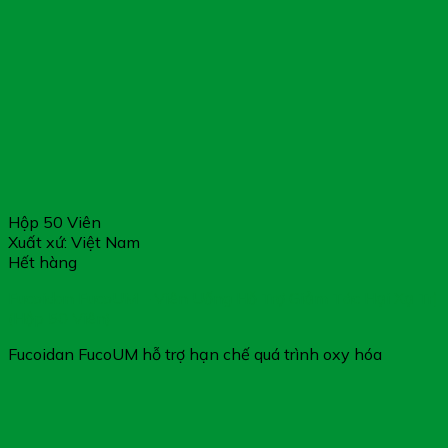
Hộp 50 Viên
Xuất xứ: Việt Nam
Hết hàng
Fucoidan FucoUM – Viên Uống Hỗ Trợ Giảm Tác Hại Xạ Trị
(Hộp 50 Viên)
Fucoidan FucoUM hỗ trợ hạn chế quá trình oxy hóa