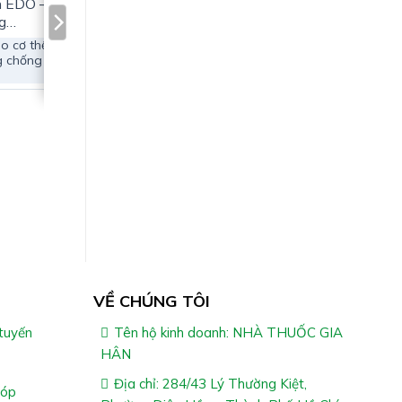
n EDO –
g
 Hạn
ho cơ thể
g chống
cy:
VỀ CHÚNG TÔI
tuyến
Tên hộ kinh doanh: NHÀ THUỐC GIA
HÂN
Địa chỉ: 284/43 Lý Thường Kiệt,
góp