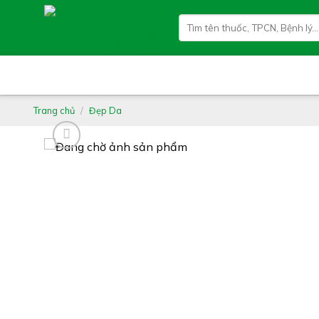
Skip
Tìm
to
kiếm:
content
Trang chủ
/
Đẹp Da