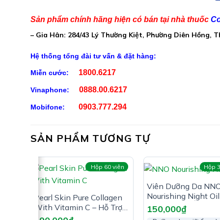
Collagen: 400mg
Sản phẩm chính hãng hiện có bán tại nhà thuốc
Co
Công thức độc quyền (Chiết xuất bạc hà 80mg, 
– Gia Hân: 284/43 Lý Thường Kiệt, Phường Diên Hồng, 
Phụ liệu: Vỏ nang gelatin, tinh bột gạo, magnesium st
Hệ thống tổng đài tư vấn & đặt hàng:
Công Dụng Dermapure+ Glutat
1800.6217
Miễn cước:
Hỗ trợ cải thiện nám da, hỗ trợ sáng da
0888.00.6217
Vinaphone:
0903.777.294
Mobifone:
SẢN PHẨM TƯƠNG TỰ
viên
Hộp 60 viên
Hộp 3
Đối Tượng Sử Dụng Dermapure+
Viên Dưỡng Da NN
Nourishing Night Oil
Pearl Skin Pure Collagen
Người trưởng thành
Giúp Dưỡng Ẩm & 
With Vitamin C – Hỗ Trợ
150,000
₫
Ngừa Lão Hóa Da
Giảm Lão Hóa Da