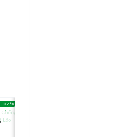
 30 viên
G