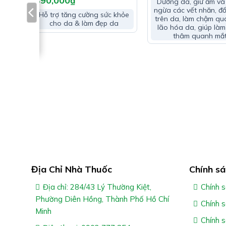
490,000
₫
Hướng Dẫn Sử Dụng Dermapure
Dưỡng da, giữ ẩm và
ngừa các vết nhăn, đ
Hỗ trợ tăng cường sức khỏe
trên da, làm chậm quá
cho da & làm đẹp da
Uống 2 viên/lần x 1-2 lần/ngày cùng bữa ăn hoặ
lão hóa da, giúp làm
thâm quanh mắ
*Lưu ý:
Hỗ
ng
Sản phẩm không phải thuốc và không có tác dụng
 cơ
ng
Không dùng cho người mẫn cảm với bất kỳ thàn
n chế
 đẹp
Cảm ơn bạn đã xem bài viết “
Dermapure+ Glutathi
Cần đặt hàng hoặc tư vấn thêm về sản phẩm, vui l
1800.6217 để được phục vụ
Xin cảm ơn Quý khách hàng
Địa Chỉ Nhà Thuốc
Chính sá
Địa chỉ: 284/43 Lý Thường Kiệt,
Chính s
Phường Diên Hồng, Thành Phố Hồ Chí
Chính 
Minh
Chính 