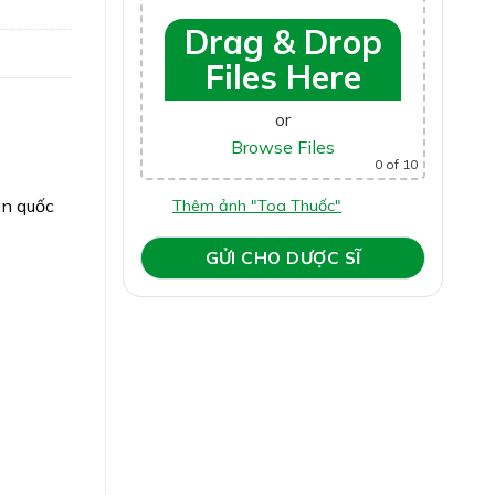
Drag & Drop
Files Here
or
Browse Files
0
of 10
àn quốc
Thêm ảnh "Toa Thuốc"