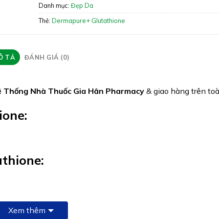
Danh mục:
Đẹp Da
Quy cách: Hộp 60 viên
Thẻ:
Dermapure+ Glutathione
Tình trạng hàng: Hết hàng
Ô TẢ
ĐÁNH GIÁ (0)
 Thống Nhà Thuốc Gia Hân Pharmacy
& giao hàng trên to
ione:
thione:
Xem thêm