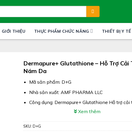
GIỚI THIỆU
THỰC PHẨM CHỨC NĂNG
THIẾT BỊ Y TẾ
Dermapure+ Glutathione – Hỗ Trợ Cải 
Nám Da
Mã sản phẩm: D+G
Nhà sản xuất: AMF PHARMA LLC
Công dụng: Dermapure+ Glutathione Hỗ trợ cải 
nám da
Xem thêm
Xuất xứ: Mỹ
SKU:
D+G
Giấy phép: 4688/2022/ĐKSP