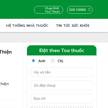
Chụp Hình
GIỎ HÀNG
Toa Thuốc
HỆ THỐNG NHÀ THUỐC
TIN TỨC SỨC KHỎE
Đặt theo Toa thuốc
Thiện
Anh
Chị
thiện