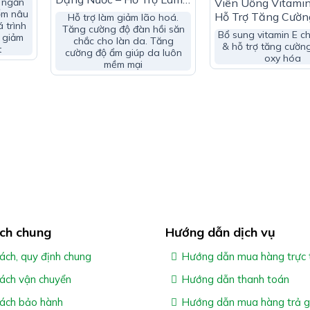
+ Glutathione:
 ngăn
Viên Uống Vitami
Giảm Lão Hóa
ốm nâu
Hỗ Trợ Tăng Cườn
Hỗ trợ làm giảm lão hoá.
 trình
Tăng cường độ đàn hồi săn
Chống Oxy Hóa &
c theo hướng dẫn của chuyên gia chăm sóc sức khỏe
Bổ sung vitamin E c
 giảm
chắc cho làn da. Tăng
Chế Lão Hóa Da
& hỗ trợ tăng cườn
t
cường độ ẩm giúp da luôn
oxy hóa
mềm mại
 thay thế thuốc trị bệnh
h phần trong sản phẩm
one – Hỗ Trợ Cải Thiện Nám Da
”
òng gọi tổng đài tư vấn Hệ Thống Nhà Thuốc Gia Hân Pharma
ch chung
Hướng dẫn dịch vụ
ách, quy định chung
Hướng dẫn mua hàng trực 
sách vận chuyển
Hướng dẫn thanh toán
sách bảo hành
Hướng dẫn mua hàng trả 