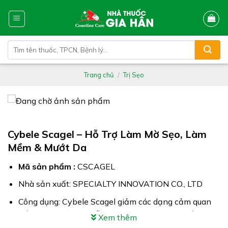
Skip
to
content
Tìm
kiếm:
Trang chủ
/
Trị Sẹo
Cybele Scagel – Hỗ Trợ Làm Mờ Sẹo, Làm
Mềm & Mướt Da
Mã sản phẩm :
CSCAGEL
Nhà sản xuất: SPECIALTY INNOVATION CO., LTD
Công dụng: Cybele Scagel giảm các dạng cảm quan
bất thường của da, hỗ trợ làm mờ sẹo & làm mềm da
Xem thêm