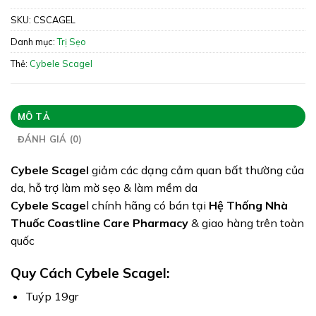
Xuất xứ: Thái Lan
SKU:
CSCAGEL
Giấy phép: 33374/17/CBMP-QLD
Danh mục:
Trị Sẹo
Quy cách: Tuýp 19g
Thẻ:
Cybele Scagel
Tình trạng hàng: Hết Hàng
MÔ TẢ
ĐÁNH GIÁ (0)
Cybele Scagel
giảm các dạng cảm quan bất thường của
da, hỗ trợ làm mờ sẹo & làm mềm da
Cybele Scage
l chính hãng có bán tại
Hệ Thống Nhà
Thuốc Coastline Care Pharmacy
& giao hàng trên toàn
quốc
Quy Cách Cybele Scagel:
Tuýp 19gr