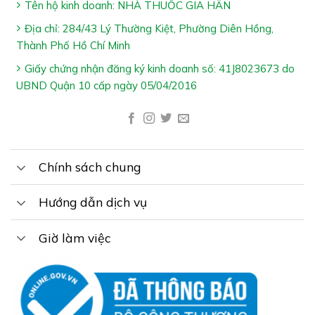
Tên hộ kinh doanh: NHÀ THUỐC GIA HÂN
Giảm các dạng cảm quan bất thường của da
Địa chỉ: 284/43 Lý Thường Kiệt, Phường Diên Hồng,
Thành Phố Hồ Chí Minh
Hỗ trợ làm mờ sẹo, làm mềm & mướt da
Giấy chứng nhận đăng ký kinh doanh số: 41J8023673 do
UBND Quận 10 cấp ngày 05/04/2016
Chính sách chung
Cách Dùng Cybele Scagel:
Hướng dẫn dịch vụ
Thoa gel 3 – 4 lần mỗi ngày vào vùng da cần thiết
Giờ làm việc
*Lưu ý:
– Sản phẩm không phải là thuốc và không có chức năng
thay thế thuốc chữa bệnh