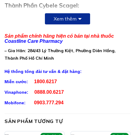
Thành Phần Cybele Scagel:
Nước
Xem thêm
Dịch chiết Allium cepa buld
Dịch chiết lá Centella Asiatica
Sản phẩm chính hãng hiện có bán tại nhà thuốc
Coastline Care Pharmacy
Methylsilanol hydroxyproline aspatate
– Gia Hân: 284/43 Lý Thường Kiệt, Phường Diên Hồng,
Dịch chiết lá Aloe barbadensis
Thành Phố Hồ Chí Minh
Natri hyaluoronate
Hệ thống tổng đài tư vấn & đặt hàng:
Natri PCA
1800.6217
Miễn cước:
1,3 Propanediol
0888.00.6217
Vinaphone:
Butylene glycol
0903.777.294
Mobifone:
Acrylates/C 10-30 alkyl acrylate crosspolymer
Triethanolamine
SẢN PHẨM TƯƠNG TỰ
Dịch chiết trái Phyllanthus emblica