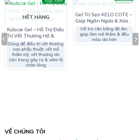
Tuýp 30ml
Tuýp 6g
Dịch chiết trái Tamarindus Indica
HẾT HÀNG
Gel Trị Sẹo KELO COTE –
Dịch chiết Broussonetia papyrifera bark
HẾT HÀNG
Giúp Ngăn Ngừa & Xóa
Mờ Sẹo Lồi, Sẹo Phì Đại
Dịch chiết Ipomoea pes caprae
Hỗ trợ cân bằng độ ẩm,
Kulscar Gel – Hỗ Trợ Điều
giúp làm mờ thâm & đều
Trị Vết Thương Hở &
Dịch chiết Portulaca Oleracea
màu da hơn
Hạn Chế Hình Thành
Dùng để điều trị vết thương
Sẹo
Tocopheryl acetate
sau phẩu thuật, vết mổ
thẩm mỹ, vết thương do
Ethyl hexyl glycerin
côn trùng gây ra & viêm lỗ
chân lông
Polysorbate 20
Phenoxyethanol
Allantoin
Fragrance
Caprylyl glycol
Sorbic acid
VỀ CHÚNG TÔI
Công Dụng Cybele Scagel: