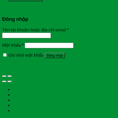
Đăng nhập
Tên tài khoản hoặc địa chỉ email
*
Mật khẩu
*
Ghi nhớ mật khẩu
Đăng nhập
Quên mật khẩu?
Tìm đường
Chat Zalo
Gọi điện
Messenger
Chụp toa thuốc