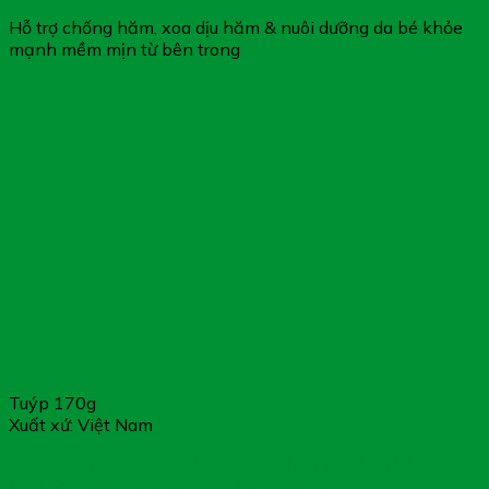
Hỗ trợ chống hăm, xoa dịu hăm & nuôi dưỡng da bé khỏe
Chân thành cảm ơn Quý khách hàng luôn chọn mua sản
mạnh mềm mịn từ bên trong
phẩm chính hãng
Tuýp 170g
Xuất xứ: Việt Nam
Kem Đánh Răng Dược Liệu Ngọc Châu Truyền Thống –
Làm Sạch, Ngừa Sâu Răng (Tuýp 170g)