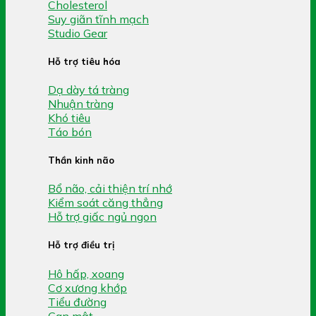
Cholesterol
Suy giãn tĩnh mạch
Studio Gear
Hỗ trợ tiêu hóa
Dạ dày tá tràng
Nhuận tràng
Khó tiêu
Táo bón
Thần kinh não
Bổ não, cải thiện trí nhớ
Kiểm soát căng thẳng
Hỗ trợ giấc ngủ ngon
Hỗ trợ điều trị
Hô hấp, xoang
Cơ xương khớp
Tiểu đường
Gan mật