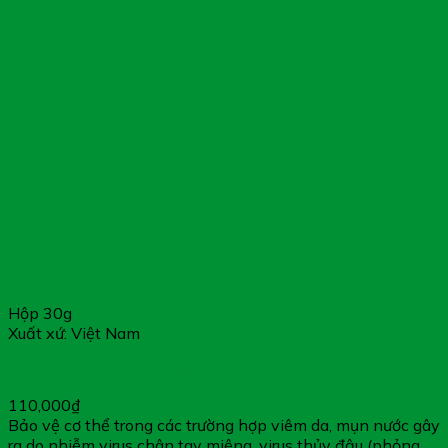
Hộp 30g
Xem thêm
Xem thêm
Xem thêm
Xuất xứ: Việt Nam
Nano Silver Plasma – Giúp Làm Sạch & Kháng Khuẩn
110,000
₫
Bảo vệ cơ thể trong các trường hợp viêm da, mụn nước gây
ra do nhiễm virus chân tay miệng, virus thủy đậu (phỏng