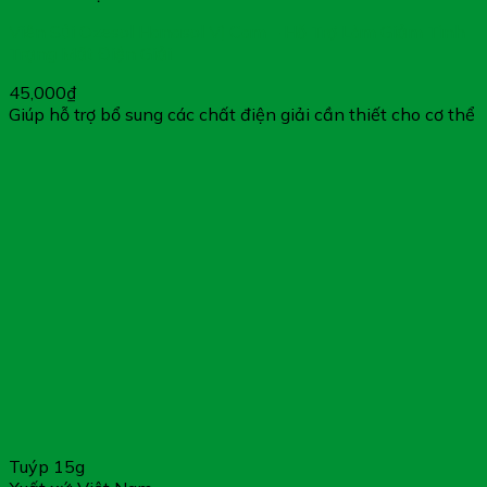
Viên Sủi Ozesol Hanasol Vị Cam – Hỗ Trợ Làm Giảm Tình
Trạng Mất Điện Giải
45,000
₫
Giúp hỗ trợ bổ sung các chất điện giải cần thiết cho cơ thể
Tuýp 15g