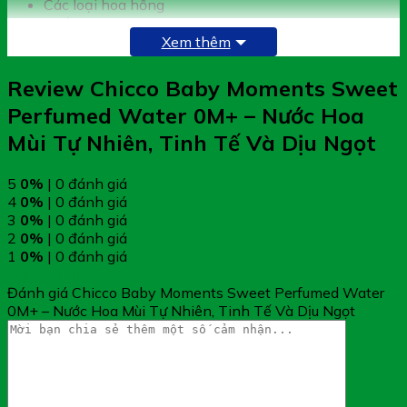
Các loại hoa hồng
Nước
Xem thêm
Review Chicco Baby Moments Sweet
Perfumed Water 0M+ – Nước Hoa
Mùi Tự Nhiên, Tinh Tế Và Dịu Ngọt
5
0%
| 0 đánh giá
4
0%
| 0 đánh giá
3
0%
| 0 đánh giá
2
0%
| 0 đánh giá
1
0%
| 0 đánh giá
Đánh giá ngay
Đánh giá Chicco Baby Moments Sweet Perfumed Water
0M+ – Nước Hoa Mùi Tự Nhiên, Tinh Tế Và Dịu Ngọt