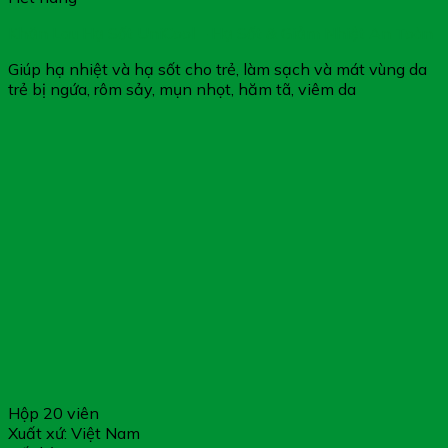
Khăn Lau Hạ Sốt UniCool – Hạ Sốt & Giảm Nhiệt An Toàn
Giúp hạ nhiệt và hạ sốt cho trẻ, làm sạch và mát vùng da
trẻ bị ngứa, rôm sảy, mụn nhọt, hăm tã, viêm da
Hộp 20 viên
Xuất xứ: Việt Nam