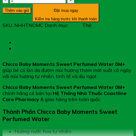
Baby
Thêm vào giỏ
Đặt mua ngay
Moments
Sweet
Kiểm tra hàng trước khi thanh toán
Perfumed
SKU:
NHHTNOMC
Danh mục:
Khác
Thẻ:
Chicco Baby
Water
Moments Sweet Perfumed Water 0M+
0M+
–
Mô tả
Nước
Đánh giá (0)
Hoa
Mùi
Chicco Baby Moments Sweet Perfumed Water 0M+
Tự
giúp bé có làn da đượm mùi hương thơm mát suốt cả ngày
Nhiên,
với mùi hương tự nhiên, tinh tế và dịu ngọt
Tinh
Tế
Chicco Baby Moments Sweet Perfumed Water 0M+
Và
chính hãng có bán tại
Hệ Thống Nhà Thuốc Coastline
Dịu
Care Pharmacy
& giao hàng trên toàn quốc
Ngọt
số
Thành Phần Chicco Baby Moments Sweet
lượng
Perfumed Water
Hương nước hoa tự nhiên