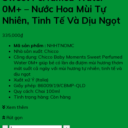
0M+ – Nước Hoa Mùi Tự
Nhiên, Tinh Tế Và Dịu Ngọt
335,000
₫
Mã sản phẩm :
NHHTNOMC
Nhà sản xuất: Chicco
Công dụng: Chicco Baby Moments Sweet Perfumed
Water 0M+ giúp bé có làn da đượm mùi hương thơm
mát suốt cả ngày với mùi hương tự nhiên, tinh tế và
dịu ngọt
Xuất xứ: Ý (Italia)
Giấy phép: 86009/19/CBMP-QLD
Quy cách: Chai 100ml
Tình trạng hàng: Còn hàng
Xem thêm
Rút gọn
Chicco