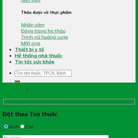
Thảo dược và thực phẩm
Nhân sâm
Đông trùng hạ thảo
Trinh nữ hoàng cung
Mật ong
Thiết bị y tế
Hệ thống nhà thuốc
Tin tức sức khỏe
Tìm
kiếm:
Trang chủ
/
Khác
Đặt theo Toa thuốc
Anh
Chị