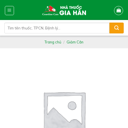
Skip
to
content
Tìm
kiếm:
Trang chủ
/
Giảm Cân