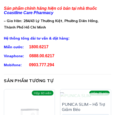
Bột thân cây dâu tằm (Mullberry Stem Powder)
Sản phẩm chính hãng hiện có bán tại nhà thuốc
…………………..250mg
Coastline Care Pharmacy
Chiết xuất quả bứa (Garcinia Cambogia Extract)
– Gia Hân: 284/43 Lý Thường Kiệt, Phường Diên Hồng,
…………………150mg
Thành Phố Hồ Chí Minh
Chitosan (có nguồn gốc từ cua)
Hệ thống tổng đài tư vấn & đặt hàng:
…………………………………………100mg
1800.6217
Miễn cước:
Vitamin B2 (Riboflavin)
0888.00.6217
Vinaphone:
…………………………………………………..1,1mg
0903.777.294
Mobifone:
Vitamin B1 (Thiamin Mononitrat)
……………………………………..1mg
SẢN PHẨM TƯƠNG TỰ
Vitamin B6 (Pyridoxin hydroclorid)
……………………………………1mg
Hộp 60 viên
Hộp 15 gói
Chromium ( Men Chromium)……………………………………………
HẾT HÀNG
30mcg
PUNICA SLIM – Hỗ Trợ
Giảm Béo