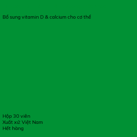
HP Calci D3 – Hỗ Trợ Hệ Cơ Xương Chắc Khỏe
Bổ sung vitamin D & calcium cho cơ thể
Hộp 30 viên
Xuất xứ: Việt Nam
Hết hàng