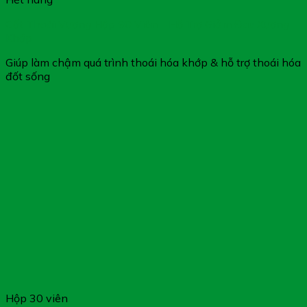
Cốt Thoái Vương Hộp 90 Viên – Hỗ Trợ Giảm Đau Xương
Khớp
Giúp làm chậm quá trình thoái hóa khớp & hỗ trợ thoái hóa
đốt sống
Hộp 30 viên