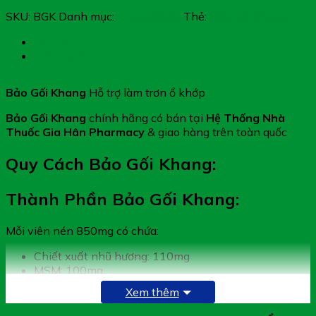
SKU:
BGK
Danh mục:
Xương Khớp
Thẻ:
Bảo Gối Khang
Mô tả
Đánh giá (0)
Bảo Gối Khang
Hỗ trợ làm trơn ổ khớp
Bảo Gối Khang
chính hãng có bán tại
Hệ Thống Nhà
Thuốc Gia Hân Pharmacy
& giao hàng trên toàn quốc
Quy Cách Bảo Gối Khang:
Thành Phần Bảo Gối Khang:
Mỗi viên nén 850mg có chứa:
Chiết xuất nhũ hương: 110mg
MSM: 100mg
Glucosamin sulfate: 100mg
Xem thêm
Chondroitin sulfate sodium: 62,5mg
Chiết xuất vỏ cây liễu trắng: 45mg