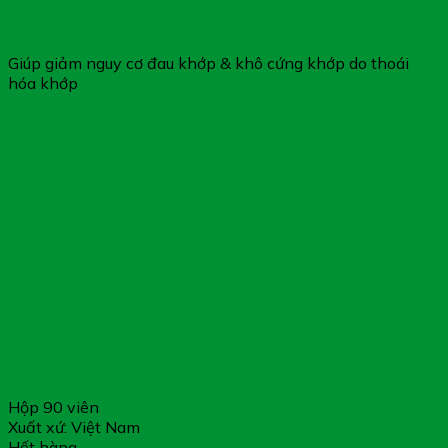
Cốt Thoái Vương Platinum – Hỗ Trợ Bổ Sung Các Chất Có
Lợi Cho Khớp
Giúp giảm nguy cơ đau khớp & khô cứng khớp do thoái
hóa khớp
Hộp 90 viên
Xuất xứ: Việt Nam
Hết hàng