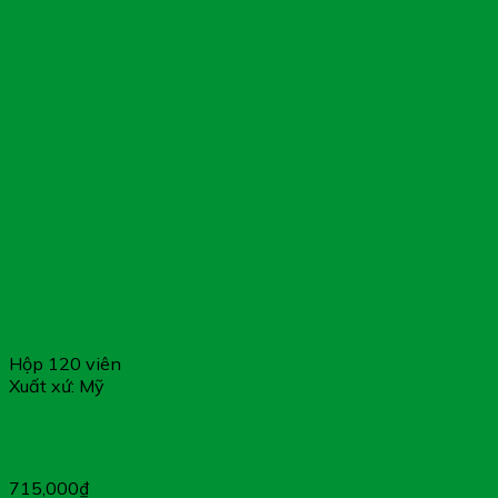
Xin cảm ơn Quý khách hàng
Hộp 120 viên
Xuất xứ: Mỹ
Glucosamine Gold – Giúp Tăng Độ Bền & Dẻo Dai Cho
Khớp
715,000
₫