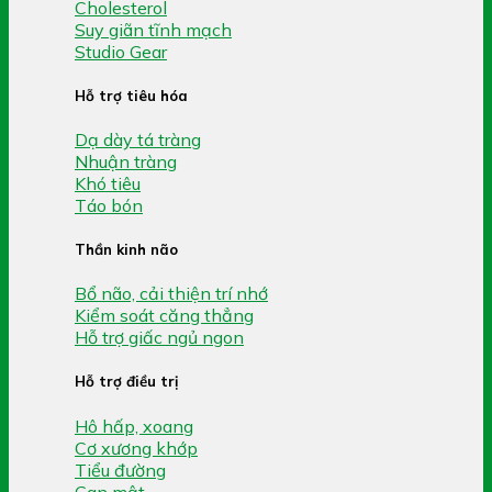
Cholesterol
Suy giãn tĩnh mạch
Studio Gear
Hỗ trợ tiêu hóa
Dạ dày tá tràng
Nhuận tràng
Khó tiêu
Táo bón
Thần kinh não
Bổ não, cải thiện trí nhớ
Kiểm soát căng thẳng
Hỗ trợ giấc ngủ ngon
Hỗ trợ điều trị
Hô hấp, xoang
Cơ xương khớp
Tiểu đường
Gan mật