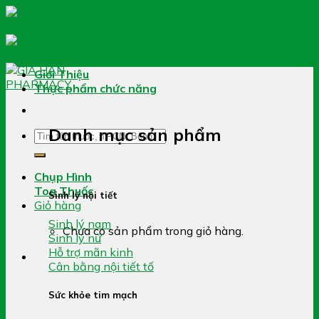
Skip
to
content
Giới Thiệu
Thực phẩm chức năng
Danh mục sản phẩm
Tìm
kiếm:
Chụp Hình
Toa Thuốc
Sinh lý nội tiết
Giỏ hàng
Sinh lý nam
Chưa có sản phẩm trong giỏ hàng.
Sinh lý nữ
Hỗ trợ mãn kinh
Cân bằng nội tiết tố
Sức khỏe tim mạch