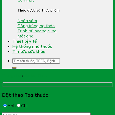
Thảo dược và thực phẩm
Nhân sâm
Đông trùng hạ thảo
Trinh nữ hoàng cung
Mật ong
Thiết bị y tế
Hệ thống nhà thuốc
Tin tức sức khỏe
Tìm
kiếm:
Trang chủ
/
Xương Khớp
Đặt theo Toa thuốc
Anh
Chị