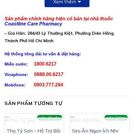
Xem thêm
Các thành phần nguyên liệu, phụ gia khác: nước tinh
khiết, đường trắng, natri benzoat, kali sorbat, caramen,
Sản phẩm chính hãng hiện có bán tại nhà thuốc
Coastline Care Pharmacy
vanilin, dầu chuối, chất điều chỉnh độ acid
Công Dụng Antot:
– Gia Hân: 284/43 Lý Thường Kiệt, Phường Diên Hồng,
Thành Phố Hồ Chí Minh
Cung cấp đạm men bia thủy phân, Lysin, Cholin
Hệ thống tổng đài tư vấn & đặt hàng:
Hỗ trợ giúp ăn ngon miệng
1800.6217
Miễn cước:
Hỗ trợ tăng hấp thu dinh dưỡng
0888.00.6217
Vinaphone:
Hỗ trợ bồi bổ cơ thể
0903.777.294
Mobifone:
Hỗ trợ tăng cường thể lực
Hỗ trợ nâng cao thể trạng của trẻ em trong thời kỳ
SẢN PHẨM TƯƠNG TỰ
phát triển
Hộp 60 viên
Hộp 100ml
HẾT HÀNG
HẾT HÀNG
Thọ Tỷ Sơn – Hỗ Trợ Bồi
Siro Ăn Ngon Ích Nhi