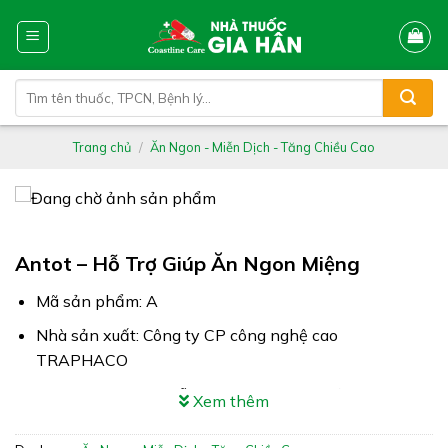
Skip
to
content
Tìm
kiếm:
Trang chủ
/
Ăn Ngon - Miễn Dịch - Tăng Chiều Cao
Antot – Hỗ Trợ Giúp Ăn Ngon Miệng
Mã sản phẩm: A
Nhà sản xuất: Công ty CP công nghệ cao
TRAPHACO
Công dụng: Antot hỗ trợ giúp ăn ngon miệng
Xem thêm
Xuất xứ: Việt Nam