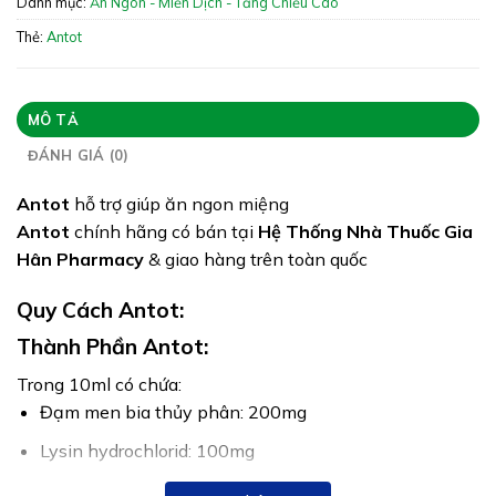
Danh mục:
Ăn Ngon - Miễn Dịch - Tăng Chiều Cao
Giấy phép: 4183/2021/ĐKSP
Thẻ:
Antot
Quy cách:
Tình trạng hàng: Hết hàng
MÔ TẢ
ĐÁNH GIÁ (0)
Antot
hỗ trợ giúp ăn ngon miệng
Antot
chính hãng có bán tại
Hệ Thống Nhà Thuốc Gia
Hân Pharmacy
& giao hàng trên toàn quốc
Quy Cách Antot:
Thành Phần Antot:
Trong 10ml có chứa:
Đạm men bia thủy phân: 200mg
Lysin hydrochlorid: 100mg
Cholin bitartra: 50mg