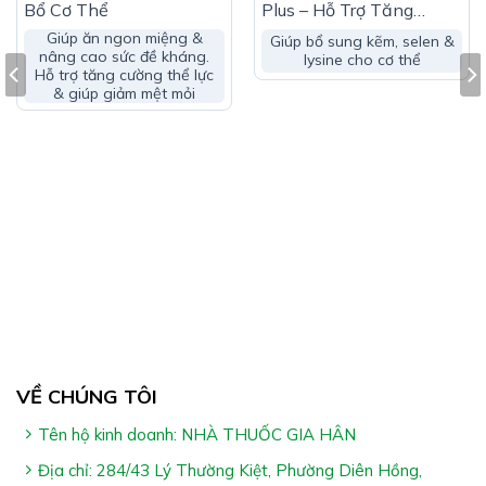
Bổ Cơ Thể
Plus – Hỗ Trợ Tăng
Cường Hấp Thu Dưỡng
Giúp ăn ngon miệng &
Giúp bổ sung kẽm, selen &
Chất
nâng cao sức đề kháng.
lysine cho cơ thể
Hỗ trợ tăng cường thể lực
& giúp giảm mệt mỏi
Đối Tượng Sử Dụng Antot:
Trẻ em biếng ăn, gầy yếu, suy dinh dưỡng
Trẻ em trong thời kỳ dưỡng bệnh, trẻ em cần nâng
cao thể trạng trong thời kỳ phát triển
Người ăn uống kém, chán ăn, mệt mỏi, gầy yếu, người
mới ốm dậy, cơ thể suy nhược, người làm việc quá sức
Hướng Dẫn Sử Dụng Antot:
Trẻ em dưới 2 tuổi sử dụng theo hướng dẫn của bác sĩ
Trẻ em từ 2-6 tuổi: uống 1 ống/lần/ngày.
VỀ CHÚNG TÔI
Trẻ em từ 6-12 tuổi: uống 1 ống/lần x 2 lần/ngày
Tên hộ kinh doanh: NHÀ THUỐC GIA HÂN
Trẻ trên 12 tuổi và người lớn: uống 1-2 ống/lần x 2
Địa chỉ: 284/43 Lý Thường Kiệt, Phường Diên Hồng,