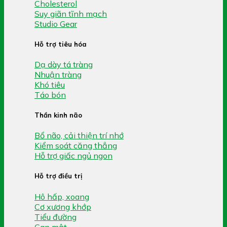
Cholesterol
Suy giãn tĩnh mạch
Studio Gear
Hỗ trợ tiêu hóa
Dạ dày tá tràng
Nhuận tràng
Khó tiêu
Táo bón
Thần kinh não
Bổ não, cải thiện trí nhớ
Kiểm soát căng thẳng
Hỗ trợ giấc ngủ ngon
Hỗ trợ điều trị
Hô hấp, xoang
Cơ xương khớp
Tiểu đường
Gan mật