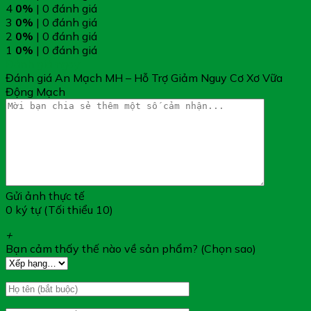
4
0%
| 0 đánh giá
3
0%
| 0 đánh giá
2
0%
| 0 đánh giá
1
0%
| 0 đánh giá
Đánh giá ngay
Đánh giá An Mạch MH – Hỗ Trợ Giảm Nguy Cơ Xơ Vữa
Động Mạch
Gửi ảnh thực tế
0 ký tự (Tối thiểu 10)
+
Bạn cảm thấy thế nào về sản phẩm? (Chọn sao)