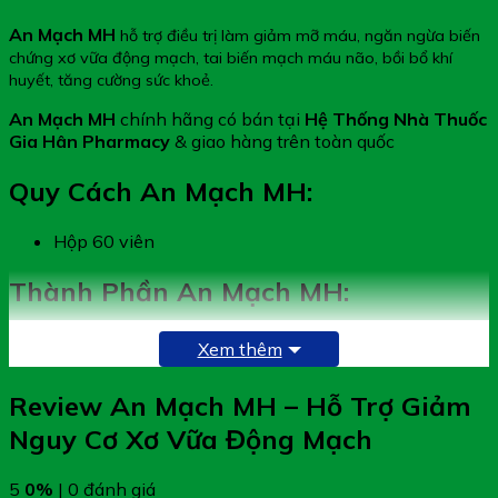
An Mạch MH
hỗ trợ điều trị làm giảm mỡ máu, ngăn ngừa biến
chứng xơ vữa động mạch, tai biến mạch máu não, bồi bổ khí
huyết, tăng cường sức khoẻ.
An Mạch MH
chính hãng có bán tại
Hệ Thống Nhà Thuốc
Gia Hân Pharmacy
& giao hàng trên toàn quốc
Quy Cách An Mạch MH:
Hộp 60 viên
Thành Phần An Mạch MH:
Giảo Cổ Lam
Xem thêm
Thảo Quyết Minh
Cao Đan Sâm
Review An Mạch MH – Hỗ Trợ Giảm
Cao Sơn Tra
Nguyên liệu khác: Beta glcan, Coenzyme Q10,
Nguy Cơ Xơ Vữa Động Mạch
Natokinase, Cao đinh lăng, Cao đan sâm
5
0%
| 0 đánh giá