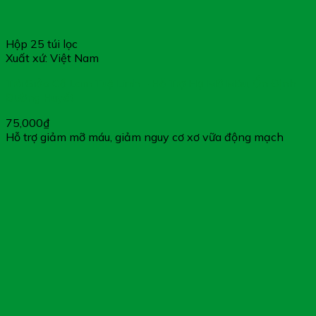
Hộp 25 túi lọc
Xuất xứ: Việt Nam
Trà Giảo Cổ Lam Tuệ Linh – Hỗ Trợ Hạ Mỡ Máu, Ổn Định
Đường Huyết
75,000
₫
Hỗ trợ giảm mỡ máu, giảm nguy cơ xơ vữa động mạch