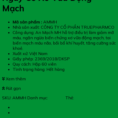
Mạch
Mã sản phẩm :
AMMH
Nhà sản xuất: CÔNG TY CỔ PHẦN TRUEPHARMCO
Công dụng: An Mạch MH hỗ trợ điều trị làm giảm mỡ
máu, ngăn ngừa biến chứng xơ vữa động mạch, tai
biến mạch máu não, bồi bổ khí huyết, tăng cường sức
khoẻ.
Xuất xứ: Việt Nam
Giấy phép: 2369/2018/DKSP
Quy cách: Hộp 60 viên
Tình trạng hàng: Hết hàng
Xem thêm
Rút gọn
SKU:
AMMH
Danh mục:
Mỡ Máu
Thẻ:
An Mạch MH
Mô tả
Đánh giá (0)