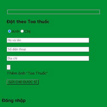
Đặt theo Toa thuốc
Anh
Chị
Thêm ảnh "Toa Thuốc"
Đăng nhập