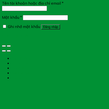
Tên tài khoản hoặc địa chỉ email
*
Mật khẩu
*
Ghi nhớ mật khẩu
Đăng nhập
Quên mật khẩu?
Tìm đường
Chat Zalo
Gọi điện
Messenger
Chụp toa thuốc