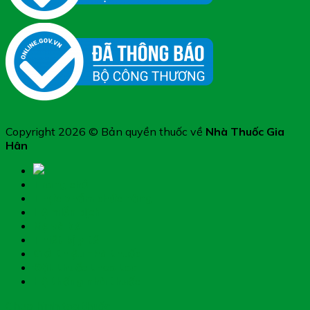
Copyright 2026 © Bản quyền thuốc về
Nhà Thuốc Gia
Hân
Trang chủ
Thực phẩm chức năng
Hệ miễn dịch
Mẹ và bé
Thiết bị y tế
Giới thiệu nhà thuốc
Đặt thuốc theo toa
Hệ thống nhà thuốc
Chụp hình toa thuốc