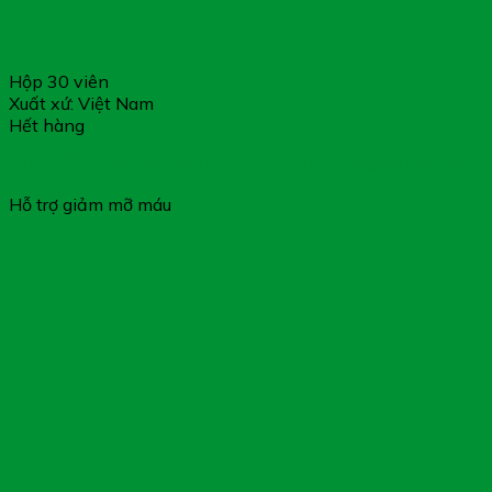
Hộp 30 viên
Xuất xứ: Việt Nam
Hết hàng
GIẢO CỔ LAM BÁCH NHIÊN MỘC – Hỗ Trợ Giảm Mỡ Máu
Hỗ trợ giảm mỡ máu