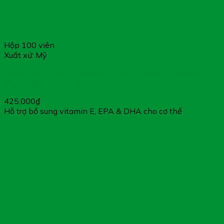
Hộp 100 viên
Xuất xứ: Mỹ
Nature Gift Omega 3 Fish Oil – Hỗ Trợ Tăng Cường Sức
Khỏe (Hộp 100 viên)
425,000
₫
Hỗ trợ bổ sung vitamin E, EPA & DHA cho cơ thể
Cảm ơn bạn đã xem bài viết “
An Mạch MH – Hỗ Trợ Giảm
Nguy Cơ Xơ Vữa Động Mạch
”
Đây là dòng sản phẩm được CÔNG TY CỔ PHẦN