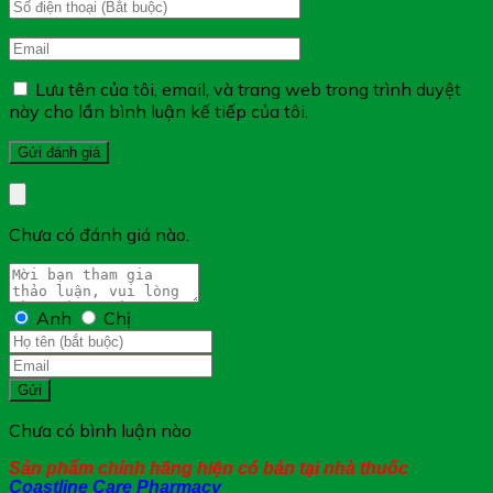
Lưu tên của tôi, email, và trang web trong trình duyệt
này cho lần bình luận kế tiếp của tôi.
Công Dụng An Mạch MH:
Chưa có đánh giá nào.
Là thực phẩm bảo vệ sức khỏe giúp hỗ trợ làm giảm
cholesterol trong máu, hỗ trợ làm giảm nguy cơ xơ
vữa động mạch.
Anh
Chị
Gửi
Chưa có bình luận nào
Sản phẩm chính hãng hiện có bán tại nhà thuốc
Coastline Care Pharmacy