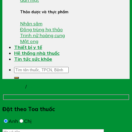
Thảo dược và thực phẩm
Nhân sâm
Đông trùng hạ thảo
Trinh nữ hoàng cung
Mật ong
Thiết bị y tế
Hệ thống nhà thuốc
Tin tức sức khỏe
Tìm
kiếm:
Trang chủ
/
Mỡ Máu
Đặt theo Toa thuốc
Anh
Chị