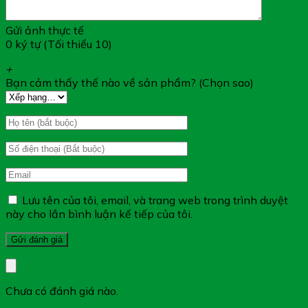
giảm triệu chứng kinh nguyệt không đều, đau bụng
khi hành kinh
Gửi ảnh thực tế
0 ký tự (Tối thiểu 10)
+
Bạn cảm thấy thế nào về sản phẩm? (Chọn sao)
Đối Tượng Sử Dụng AN KINH BÁCH
NHIÊN MỘC:
Nữ giới tuổi dậy thì và trưởng thành có các triệu
Lưu tên của tôi, email, và trang web trong trình duyệt
chứng kinh nguyệt không đều, đau bụng khi hành
này cho lần bình luận kế tiếp của tôi.
kinh
Hướng Dẫn Sử Dụng AN KINH BÁCH
NHIÊN MỘC:
Chưa có đánh giá nào.