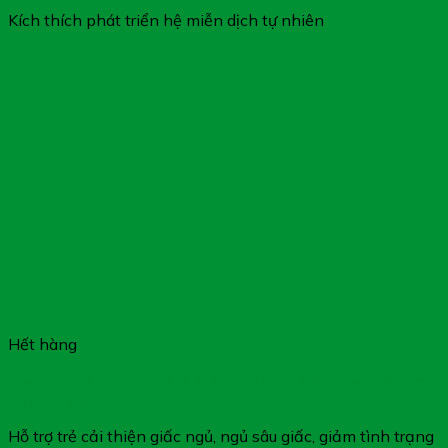
Kích thích phát triển hệ miễn dịch tự nhiên
Hết hàng
Sonno Bimbi Gocce – Hỗ Trợ Cho Giấc Ngủ Ngon Cho Bé
(Hộp 30ml)
Hỗ trợ trẻ cải thiện giấc ngủ, ngủ sâu giấc, giảm tình trạng