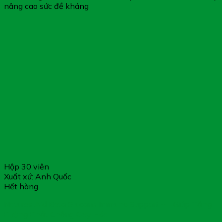
nâng cao sức đề kháng
Hộp 30 viên
Xuất xứ: Anh Quốc
Hết hàng
Natures Aid Beta Glucans Immune Support + – Giúp Tăng
Cường Chất Chống Oxy Hóa