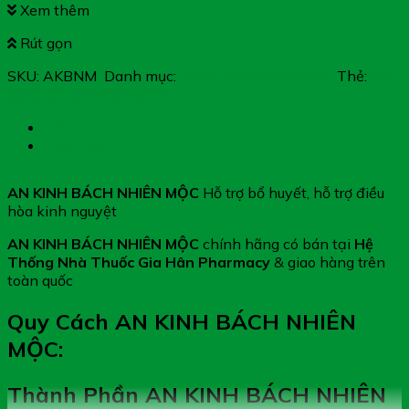
Xem thêm
Rút gọn
SKU:
AKBNM
Danh mục:
Thực phẩm chức năng
Thẻ:
AN
KINH BÁCH NHIÊN MỘC
Mô tả
Đánh giá (0)
AN KINH BÁCH NHIÊN MỘC
Hỗ trợ bổ huyết, hỗ trợ điều
hòa kinh nguyệt
AN KINH BÁCH NHIÊN MỘC
chính hãng có bán tại
Hệ
Thống Nhà Thuốc Gia Hân Pharmacy
& giao hàng trên
toàn quốc
Quy Cách AN KINH BÁCH NHIÊN
MỘC:
Thành Phần AN KINH BÁCH NHIÊN