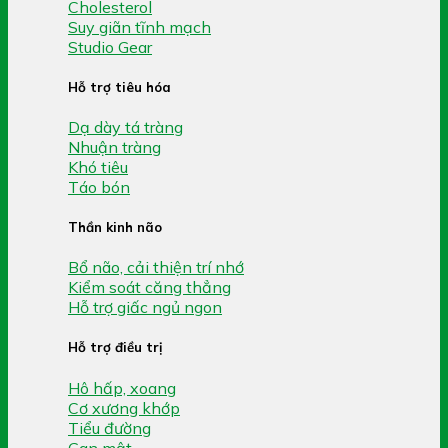
Cholesterol
Suy giãn tĩnh mạch
Studio Gear
Hỗ trợ tiêu hóa
Dạ dày tá tràng
Nhuận tràng
Khó tiêu
Táo bón
Thần kinh não
Bổ não, cải thiện trí nhớ
Kiểm soát căng thẳng
Hỗ trợ giấc ngủ ngon
Hỗ trợ điều trị
Hô hấp, xoang
Cơ xương khớp
Tiểu đường
Gan mật