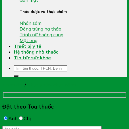
Thảo dược và thực phẩm
Nhân sâm
Đông trùng hạ thảo
Trinh nữ hoàng cung
Mật ong
Thiết bị y tế
Hệ thống nhà thuốc
Tin tức sức khỏe
Tìm
kiếm:
Trang chủ
/
Thực phẩm chức năng
Đặt theo Toa thuốc
Anh
Chị