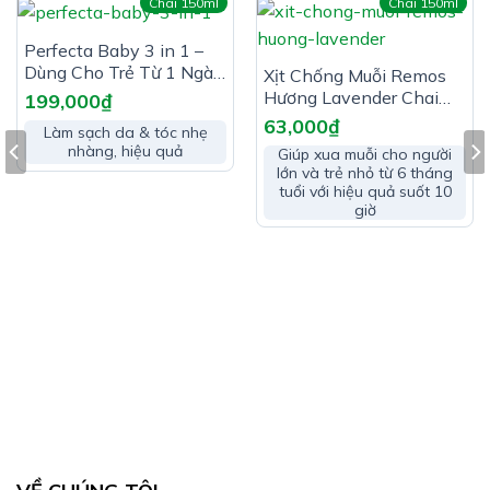
cellulose, calci carbonate,
Chai 150ml
Chai 150ml
polyvinyl pyrrolidon K30,
magnesi stearat, talc, sodium
Perfecta Baby 3 in 1 –
starch glycolate,
Dùng Cho Trẻ Từ 1 Ngày
Xịt Chống Muỗi Remos
hydroxypropyl methyl
Vừa đủ 1 viên
Tuổi
Hương Lavender Chai
199,000
₫
cellulose, polyetylen glycol,
150ml
titan dioxyd, oxyd sắt đỏ,
63,000
₫
Làm sạch da & tóc nhẹ
oxyd sắt đen, erythrosin,
nhàng, hiệu quả
Giúp xua muỗi cho người
brown HT, chất bảo quản: kali
lớn và trẻ nhỏ từ 6 tháng
sorbat
tuổi với hiệu quả suốt 10
giờ