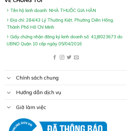
VỀ CHÚNG TÔI
Tên hộ kinh doanh: NHÀ THUỐC GIA HÂN
Địa chỉ: 284/43 Lý Thường Kiệt, Phường Diên Hồng,
Thành Phố Hồ Chí Minh
Giấy chứng nhận đăng ký kinh doanh số: 41J8023673 do
UBND Quận 10 cấp ngày 05/04/2016
Công Dụng Ago Mom
Hỗ trợ bổ sung dưỡng chất cần thiết cho cơ thể
Hỗ trợ tăng cường sức khỏe, cải thiện khả năng thụ
Chính sách chung
thai ở phụ nữ tuổi sinh đẻ & hạn chế nguy cơ vô sinh
do hội chứng buồng trứng đa nang
Hướng dẫn dịch vụ
Giờ làm việc