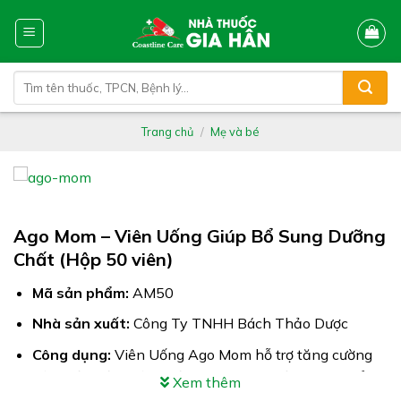
Skip
to
content
Tìm
kiếm:
Trang chủ
/
Mẹ và bé
Ago Mom – Viên Uống Giúp Bổ Sung Dưỡng
Chất (Hộp 50 viên)
Mã sản phẩm:
AM50
Nhà sản xuất:
Công Ty TNHH Bách Thảo Dược
Công dụng:
Viên Uống Ago Mom hỗ trợ tăng cường
sức khỏe, cải thiện khả năng thụ thai ở phụ nữ tuổi
Xem thêm
sinh đẻ