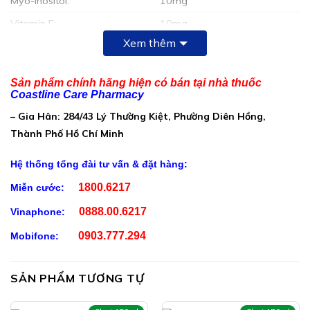
Myo-Inositol:
10mg
Vitamin E:
10mg
Xem thêm
Kẽm Gluconat:
10mg
Acid Folic:
400mcg
Sản phẩm chính hãng hiện có bán tại nhà thuốc
Selen Yeast 2000ppm:
50mcg
Coastline Care Pharmacy
Hỗn hợp 140mg cao thảo mộc tương đương với:
– Gia Hân: 284/43 Lý Thường Kiệt, Phường Diên Hồng,
Thành Phố Hồ Chí Minh
Câu kỷ tử:
250mg
Đương quy:
250mg
Hệ thống tổng đài tư vấn & đặt hàng:
Thỏ ty tử:
250mg
1800.6217
Miễn cước:
Ba kích:
250mg
0888.00.6217
Vinaphone:
Quy bản:
250mg
0903.777.294
Mobifone:
Nhân sâm:
83mg
Nhục quế:
83mg
SẢN PHẨM TƯƠNG TỰ
Phụ liệu: Microcrystalline