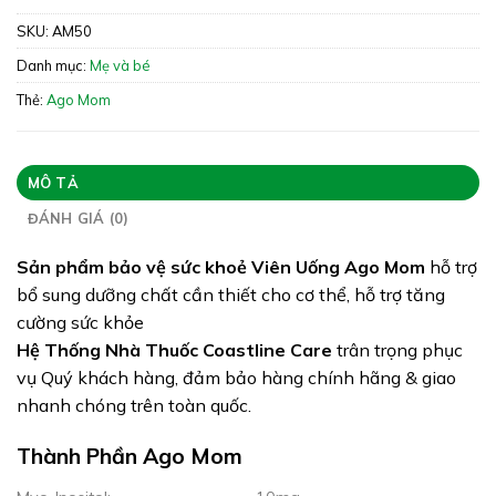
SKU:
AM50
Xuất xứ:
Việt Nam
Danh mục:
Mẹ và bé
Giấy phép:
2769/2020/ĐKSP
Thẻ:
Ago Mom
Quy cách:
Hộp 50 viên
Tình trạng hàng:
Hết hàng
MÔ TẢ
ĐÁNH GIÁ (0)
Sản phẩm bảo vệ sức khoẻ Viên Uống Ago Mom
hỗ trợ
bổ sung dưỡng chất cần thiết cho cơ thể, hỗ trợ tăng
cường sức khỏe
Hệ Thống Nhà Thuốc Coastline Care
trân trọng phục
vụ Quý khách hàng, đảm bảo hàng chính hãng & giao
nhanh chóng trên toàn quốc.
Thành Phần Ago Mom