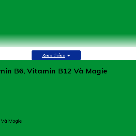
Xem thêm
amin B6, Vitamin B12 Và Magie
methyl cellulose, dicanxi phosphat, hydroxypropyl methyl cellu
2 Và Magie