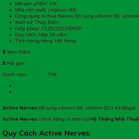
Mã sản phẩm: AN
Nhà sản xuất: Legosan AB
Công dụng: Active Nerves Bổ sung vitamin B6, vitami
Xuất xứ: Thụy Điển
Giấy phép: 7125/2023/ĐKSP
Quy cách: Hộp 30 viên
Tình trạng hàng: Hết hàng
Xem thêm
Rút gọn
Danh mục:
Vitamin
Thẻ:
Active Nerves
Mô tả
Đánh giá (0)
Active Nerves
Bổ sung vitamin B6, vitamin B12 và Magie
Active Nerves
chính hãng có bán tại
Hệ Thống Nhà Thuố
Quy Cách Active Nerves: