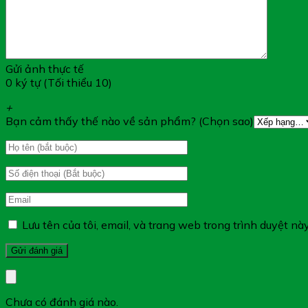
Gửi ảnh thực tế
0 ký tự (Tối thiểu 10)
+
Bạn cảm thấy thế nào về sản phẩm? (Chọn sao)
Lưu tên của tôi, email, và trang web trong trình duyệt này
Chưa có đánh giá nào.