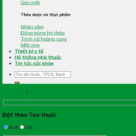
Gan mật
Thảo dược và thực phẩm
Nhân sâm
Đông trùng hạ thảo
Trinh nữ hoàng cung
Mật ong
Thiết bị y tế
Hệ thống nhà thuốc
Tin tức sức khỏe
Tìm
kiếm:
Trang chủ
/
Vitamin
Đặt theo Toa thuốc
Anh
Chị