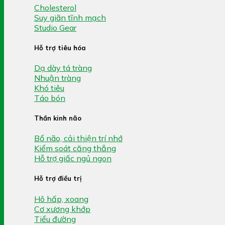
Cholesterol
Suy giãn tĩnh mạch
Studio Gear
Hỗ trợ tiêu hóa
Dạ dày tá tràng
Nhuận tràng
Khó tiêu
Táo bón
Thần kinh não
Bổ não, cải thiện trí nhớ
Kiểm soát căng thẳng
Hỗ trợ giấc ngủ ngon
Hỗ trợ điều trị
Hô hấp, xoang
Cơ xương khớp
Tiểu đường