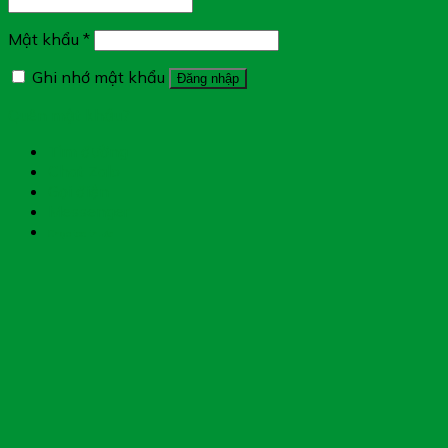
Mật khẩu
*
Ghi nhớ mật khẩu
Đăng nhập
Quên mật khẩu?
Tìm đường
Chat Zalo
Gọi điện
Messenger
Chụp toa thuốc