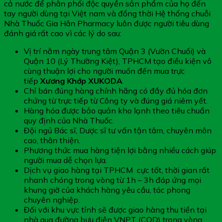
cả nước để phân phối độc quyền sản phẩm của họ đến
tay người dùng tại Việt nam và đồng thời Hệ thống chuỗi
Nhà Thuốc Gia Hân Pharmacy luôn được người tiêu dùng
đánh giá rất cao vì các lý do sau:
Vị trí nằm ngày trung tâm Quận 3 (Vườn Chuối) và
Quận 10 (Lý Thường Kiệt), TPHCM tạo điều kiện vô
cùng thuận lợi cho người muốn đến mua trực
tiếp
Xương Khớp XUKODA
.
Chỉ bán đúng hàng chính hãng có đầy đủ hóa đơn
chứng từ trực tiếp từ Công ty và đúng giá niêm yết.
Hàng hóa được bảo quản kho lạnh theo tiêu chuẩn
quy định của Nhà Thuốc.
Đội ngủ Bác sĩ, Dược sĩ tư vấn tận tâm, chuyên môn
cao, thân thiện.
Phương thức mua hàng tiện lợi bằng nhiều cách giúp
người mua dễ chọn lựa.
Dịch vụ giao hàng tại TPHCM cực tốt, thời gian rất
nhanh chóng trong vòng từ 1h – 3h đáp ứng mọi
khung giờ của khách hàng yêu cầu, tác phong
chuyên nghiệp.
Đối với khu vực tỉnh sẽ được giao hàng thu tiền tại
nhà qua đường bưu điện VNPT (COD) trong vòng