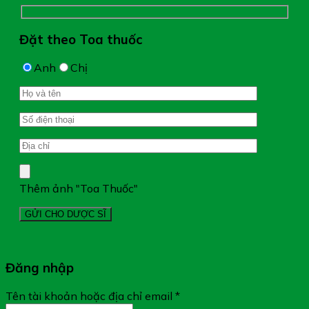
Đặt theo Toa thuốc
Anh
Chị
Thêm ảnh "Toa Thuốc"
Đăng nhập
Tên tài khoản hoặc địa chỉ email
*