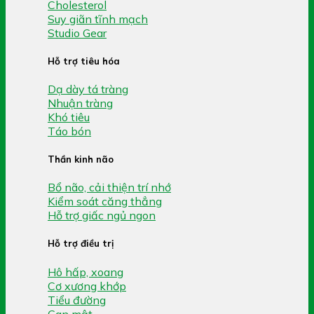
Cholesterol
Suy giãn tĩnh mạch
Studio Gear
Hỗ trợ tiêu hóa
Dạ dày tá tràng
Nhuận tràng
Khó tiêu
Táo bón
Thần kinh não
Bổ não, cải thiện trí nhớ
Kiểm soát căng thẳng
Hỗ trợ giấc ngủ ngon
Hỗ trợ điều trị
Hô hấp, xoang
Cơ xương khớp
Tiểu đường
Gan mật