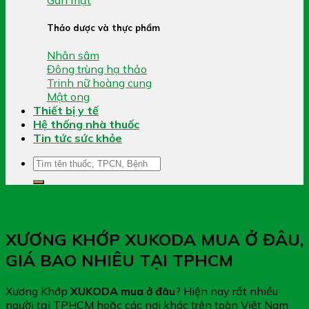
Thảo dược và thực phẩm
Nhân sâm
Đông trùng hạ thảo
Trinh nữ hoàng cung
Mật ong
Thiết bị y tế
Hệ thống nhà thuốc
Tin tức sức khỏe
Tìm
kiếm:
Tin tức
XƯƠNG KHỚP XUKODA MUA Ở ĐÂU,
GIÁ BAO NHIÊU TẠI TPHCM
Xương Khớp
XUKODA mua ở đâu
? Hiện nay rất nhiều
người tại TPHCM hoặc các nơi khác trên toàn Việt Nam