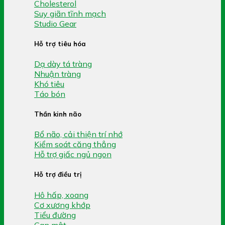
Cholesterol
Suy giãn tĩnh mạch
Studio Gear
Hỗ trợ tiêu hóa
Dạ dày tá tràng
Nhuận tràng
Khó tiêu
Táo bón
Thần kinh não
Bổ não, cải thiện trí nhớ
Kiểm soát căng thẳng
Hỗ trợ giấc ngủ ngon
Hỗ trợ điều trị
Hô hấp, xoang
Cơ xương khớp
Tiểu đường
Gan mật