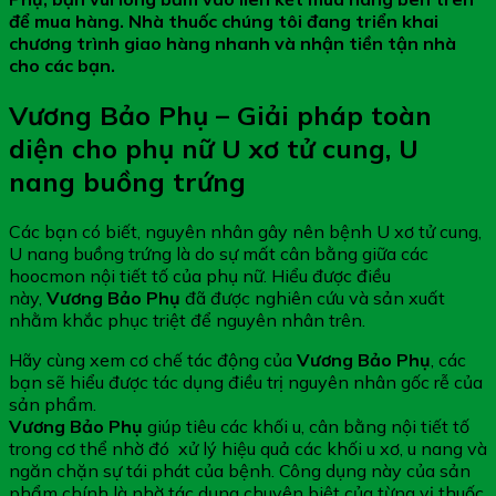
để mua hàng. Nhà thuốc chúng tôi đang triển khai
chương trình giao hàng nhanh và nhận tiền tận nhà
cho các bạn.
Vương Bảo Phụ – Giải pháp toàn
diện cho phụ nữ U xơ tử cung, U
nang buồng trứng
Các bạn có biết, nguyên nhân gây nên bệnh U xơ tử cung,
U nang buồng trứng là do sự mất cân bằng giữa các
hoocmon nội tiết tố của phụ nữ. Hiểu được điều
này,
Vương Bảo Phụ
đã được nghiên cứu và sản xuất
nhằm khắc phục triệt để nguyên nhân trên.
Hãy cùng xem cơ chế tác động của
Vương Bảo Phụ
, các
bạn sẽ hiểu được tác dụng điều trị nguyên nhân gốc rễ của
sản phẩm.
Vương Bảo Phụ
giúp tiêu các khối u, cân bằng nội tiết tố
trong cơ thể nhờ đó xử lý hiệu quả các khối u xơ, u nang và
ngăn chặn sự tái phát của bệnh. Công dụng này của sản
phẩm chính là nhờ tác dụng chuyên biệt của từng vị thuốc