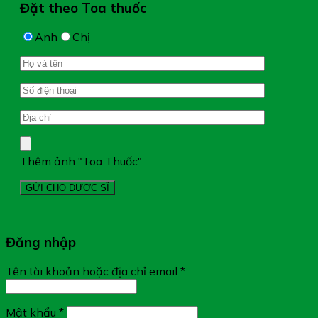
Đặt theo Toa thuốc
Anh
Chị
Thêm ảnh "Toa Thuốc"
Đăng nhập
Tên tài khoản hoặc địa chỉ email
*
Mật khẩu
*