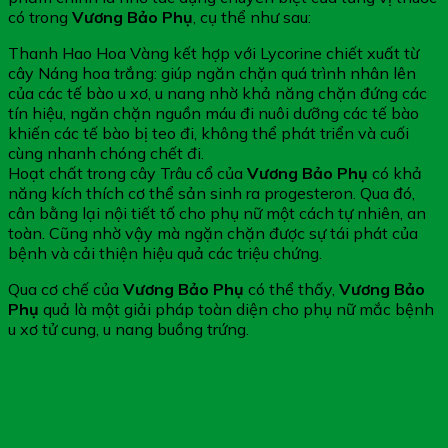
có trong
Vương Bảo Phụ
, cụ thể như sau:
Thanh Hao Hoa Vàng kết hợp với Lycorine chiết xuất từ
cây Náng hoa trắng: giúp ngăn chặn quá trình nhân lên
của các tế bào u xơ, u nang nhờ khả năng chặn đứng các
tín hiệu, ngăn chặn nguồn máu đi nuôi dưỡng các tế bào
khiến các tế bào bị teo đi, không thể phát triển và cuối
cùng nhanh chóng chết đi.
Hoạt chất trong cây Trâu cổ của
Vương Bảo Phụ
có khả
năng kích thích cơ thể sản sinh ra progesteron. Qua đó,
cân bằng lại nội tiết tố cho phụ nữ một cách tự nhiên, an
toàn. Cũng nhờ vậy mà ngặn chặn được sự tái phát của
bệnh và cải thiện hiệu quả các triệu chứng.
Qua cơ chế của
Vương Bảo Phụ
có thể thấy,
Vương Bảo
Phụ
quả là một giải pháp toàn diện cho phụ nữ mắc bệnh
u xơ tử cung, u nang buồng trứng.