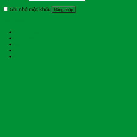
Ghi nhớ mật khẩu
Đăng nhập
Quên mật khẩu?
Tìm đường
Chat Zalo
Gọi điện
Messenger
Chụp toa thuốc