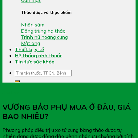
Thảo dược và thực phẩm
Nhân sâm
Đông trùng hạ thảo
Trinh nữ hoàng cung
Mật ong
Thiết bị y tế
Hệ thống nhà thuốc
Tin tức sức khỏe
Tìm
kiếm:
Xem thêm
VƯƠNG BẢO PHỤ MUA Ở ĐÂU, GIÁ
BAO NHIÊU?
Phương pháp điều trị u xơ tử cung bằng thảo dược tự
nhiên đang được đông đảo bệnh nhân ưu chuộng bởi tính