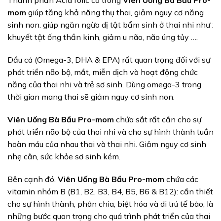
Thành phần Acid folic có trong
Viên Uống Bà Bầu Pro-
mom
giúp tăng khả năng thụ thai, giảm nguy cơ năng
sinh non. giúp ngăn ngừa dị tật bẩm sinh ở thai nhi như :
khuyết tật ống thần kinh, giảm u não, não úng tủy ….
Dầu cá (Omega-3, DHA & EPA) rất quan trọng đối với sự
phát triển não bộ, mắt, miễn dịch và hoạt động chức
năng của thai nhi và trẻ sơ sinh. Dùng omega-3 trong
thời gian mang thai sẽ giảm nguy cơ sinh non.
Viên Uống Bà Bầu Pro-mom
chứa sắt rất cần cho sự
phát triển não bộ của thai nhi và cho sự hình thành tuần
hoàn máu của nhau thai và thai nhi. Giảm nguy cơ sinh
nhẹ cân, sức khỏe sơ sinh kém.
Bên cạnh đó,
Viên Uống Bà Bầu Pro-mom
chứa các
vitamin nhóm B (B1, B2, B3, B4, B5, B6 & B12): cần thiết
cho sự hình thành, phân chia, biệt hóa và di trú tế bào, là
những bước quan trọng cho quá trình phát triển của thai