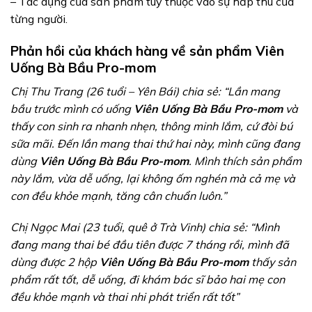
– Tác dụng của sản phẩm tùy thuộc vào sự hấp thu của
từng người.
Phản hồi của khách hàng về sản phẩm Viên
Uống Bà Bầu Pro-mom
Chị Thu Trang (26 tuổi – Yên Bái) chia sẻ: “Lần mang
bầu trước mình có uống
Viên Uống Bà Bầu Pro-mom
và
thấy con sinh ra nhanh nhẹn, thông minh lắm, cứ đòi bú
sữa mãi. Đến lần mang thai thứ hai này, mình cũng đang
dùng
Viên Uống Bà Bầu Pro-mom
. Mình thích sản phẩm
này lắm, vừa dễ uống, lại không ốm nghén mà cả mẹ và
con đều khỏe mạnh, tăng cân chuẩn luôn.”
Chị Ngọc Mai (23 tuổi, quê ở Trà Vinh) chia sẻ: “Mình
đang mang thai bé đầu tiên được 7 tháng rồi, mình đã
dùng được 2 hộp
Viên Uống Bà Bầu Pro-mom
thấy sản
phẩm rất tốt, dễ uống, đi khám bác sĩ bảo hai mẹ con
đều khỏe mạnh và thai nhi phát triển rất tốt”