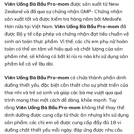
Viên Uống Bà Bầu Pro-mom
được sản xuất từ New
Zealand và đã qua sự chứng nhận GMP- Chứng nhận
sản xuất tốt và được kiểm tra hàng năm bởi Medsafe.
Hơn nữa tại Việt Nam,
Viên Uống Bà Bầu Pro-mom
đã
được Bộ y tế cấp phép và chứng nhận đạt tiêu chuẩn vệ
sinh an toàn thực phẩm. Vì thế, các chị em phụ nữ hoàn
toàn có thể an tâm về hiệu quả và chất lượng của sản
phẩm nhé, sẽ không có bất kì rủi ro nào khi sử dụng sản
phẩm kể cả về lâu dài.
Viên Uống Bà Bầu Pro-mom
có chứa thành phần dinh
dưỡng thiết yếu, đặc biệt cần thiết cho sự phát triển của
thai nhi và trẻ sơ sinh và giúp các bà mẹ vượt qua quá
trình mang thai một cách dễ dàng, khỏe mạnh. Tuy
rằng
Viên Uống Bà Bầu Pro-mom
không thể thay thế
dinh dưỡng được cung cấp từ thức ăn nhưng khi sử dụng
sản phẩm, các chị em sẽ được cung cấp đầy đủ 18 vi
dưỡng chất thiết yếu mỗi ngày, đáp ứng được nhu cầu