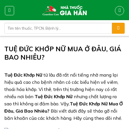
Skip
to
content
Tìm
kiếm:
TUỆ ĐỨC KHỚP NỮ MUA Ở ĐÂU, GIÁ
BAO NHIÊU?
Tuệ Đức Khớp Nữ
từ lâu đã rất nổi tiếng nhờ mang lại
hiệu quả cao cho bệnh nhân có các biểu hiện về viêm,
thoái hóa khớp. Vì thê, trên thị trường hiện nay có rất
nhiều nơi bán
Tuệ Đức Khớp Nữ
nhưng chất lượng ra
sao thì không ai đảm bào. Vậy,
Tuệ Đức Khớp Nữ Mua Ở
Đâu, Giá Bao Nhiêu?
Bài viết dưới đây sẽ tháo gỡ nỗi
băn khoăn của các khách hàng. Hãy cùng theo dõi nhé.