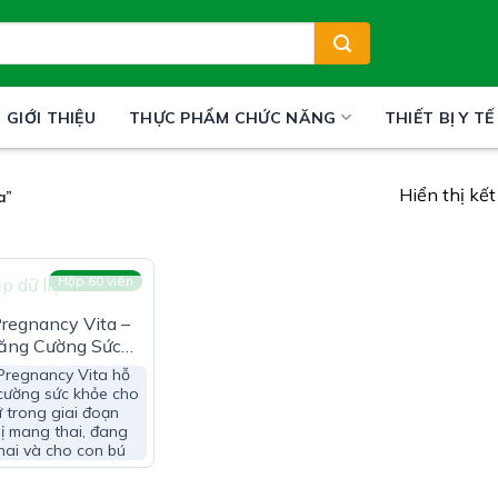
GIỚI THIỆU
THỰC PHẨM CHỨC NĂNG
THIẾT BỊ Y TẾ
Hiển thị kế
a”
Hộp 60 viên
HẾT HÀNG
Pregnancy Vita –
Tăng Cường Sức
ụ Nữ (Hộp 60
 Pregnancy Vita hỗ
 cường sức khỏe cho
 trong giai đoạn
ị mang thai, đang
hai và cho con bú