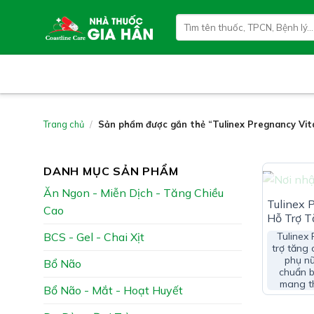
Skip
Tìm
to
kiếm:
content
Trang chủ
/
Sản phẩm được gắn thẻ “Tulinex Pregnancy Vit
DANH MỤC SẢN PHẨM
Ăn Ngon - Miễn Dịch - Tăng Chiều
Tulinex 
Cao
Hỗ Trợ 
Khỏe Ph
BCS - Gel - Chai Xịt
Tulinex
Viên)
trợ tăng
phụ nữ
Bổ Não
chuẩn b
mang t
Bổ Não - Mắt - Hoạt Huyết