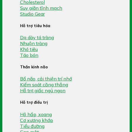
Cholesterol
Suy giãn tĩnh mạch
Studio Gear
Hỗ trợ tiêu hóa
Dạ dày tá tràng
Nhuận tràng
Khó tiêu
Táo bón
Thần kinh não
Bổ não, cải thiện trí nhớ
Kiểm soát căng thẳng
Hỗ trợ giấc ngủ ngon
Hỗ trợ điều trị
Hô hấp, xoang
Cơ xương khớp
Tiểu đường
Gan mật