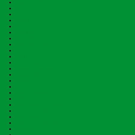
Máy Đo Huyết Áp, Đường Huyết
Mẹ và bé
Men
Mỡ Máu
Mỹ Phẩm
Người Lớn
Nhiệt Kế
Nước Súc Miệng
Sát Khuẩn
Sinh Lý
Sinh Lý Nam
Sỏi Mật - Sỏi Thận
Tai, Mũi, Họng
Tăm Bông
test
Thận - Tiểu Đêm
Thiết bị y tế
Thực phẩm chức năng
Thuốc Nhỏ Mắt
Tiểu Đường
Tiểu Đường, Tim Mạch, Huyết Áp
Tim Mạch
Tóc