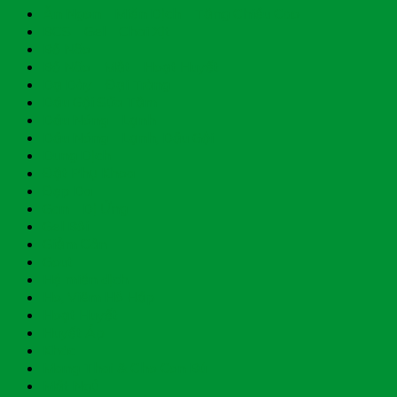
Ăn Ngon - Miễn Dịch - Tăng Chiều Cao
BCS - Gel - Chai Xịt
Bổ Não
Bổ Não - Mắt - Hoạt Huyết
Dạ Dày - Đại Tràng
Dầu Gội Sửa Tắm
Dầu Nóng - Lạnh
Dầu Nóng - Lạnh, Dầu Gội
Dung Dịch
Đặt Phụ Khoa
Đẹp Da
Gan - Dị Ứng
Gel Bôi
Giảm Cân
Gout
Hệ miễn dịch
Ho, Viêm Hô Hấp
Hoạt Huyết
Huyết Áp
Khác
Mang Thai & Cho Con Bú
Mất Ngủ