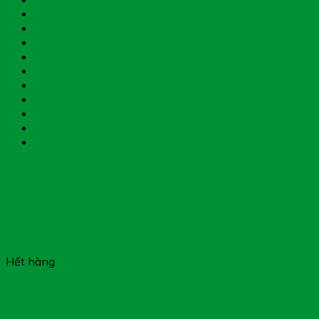
Trẻ Em
Trĩ - Giãn Tĩnh Mạch - Táo Bón
Trị Sẹo
Ung Thư - U Xơ - Ung Bứu
Viên Uống Bổ Mắt
Vitamin
women
Xịt Họng
Xịt Mũi
Xương Khớp
Hết hàng
Tảo Ăn Ngon Sumo KidsKore – Hỗ Trợ Ăn Ngủ Ngon