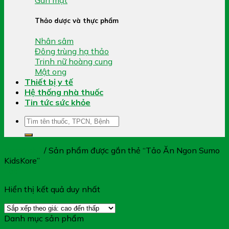
Thảo dược và thực phẩm
Nhân sâm
Đông trùng hạ thảo
Trinh nữ hoàng cung
Mật ong
Thiết bị y tế
Hệ thống nhà thuốc
Tin tức sức khỏe
Tìm
kiếm:
Trang chủ
/
Sản phẩm được gắn thẻ “Tảo Ăn Ngon Sumo
KidsKore”
Lọc
Hiển thị kết quả duy nhất
Danh mục sản phẩm