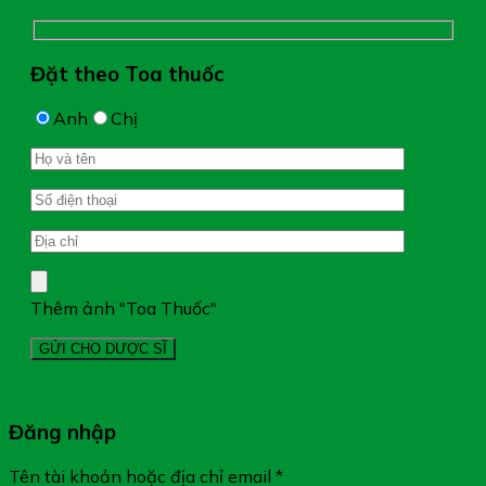
Đặt theo Toa thuốc
Anh
Chị
Thêm ảnh "Toa Thuốc"
Đăng nhập
Tên tài khoản hoặc địa chỉ email
*