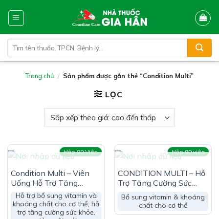
Skip
to
content
Tìm
kiếm:
Trang chủ
/
Sản phẩm được gắn thẻ “Condition Multi”
LỌC
Hộp 90 Viên
Hộp 90 viên
HẾT HÀNG
HẾT HÀNG
Condition Multi – Viên
CONDITION MULTI – Hỗ
Uống Hỗ Trợ Tăng
Trợ Tăng Cường Sức
Cường Sức Khỏe (Hộp 90
Khỏe
Hỗ trợ bổ sung vitamin và
Bổ sung vitamin & khoáng
Viên)
khoáng chất cho cơ thể; hỗ
chất cho cơ thể
trợ tăng cường sức khỏe,