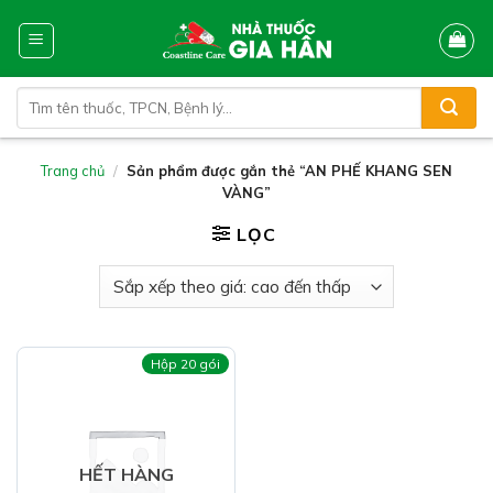
Skip
to
content
Tìm
kiếm:
Trang chủ
/
Sản phẩm được gắn thẻ “AN PHẾ KHANG SEN
VÀNG”
LỌC
Hộp 20 gói
HẾT HÀNG