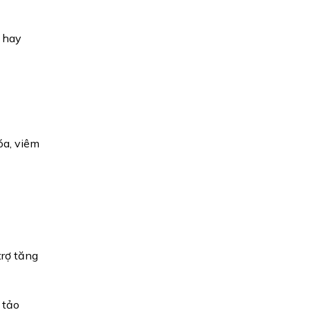
 hay
óa, viêm
trợ tăng
 tảo