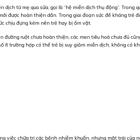
 dịch từ mẹ qua sữa, gọi là “hệ miễn dịch thụ động”. Trong qu
ẻ mới được hoàn thiện dần. Trong giai đoạn sức đề kháng trẻ đ
sức chịu đựng kém nên trẻ hay bị ốm vặt.
uẩn đường ruột chưa hoàn thiện, các men tiêu hoá chưa đủ cũn
 số ít trường hợp có thể trẻ bị suy giảm miễn dịch, không có 
ng việc chữa trị các bệnh nhiễm khuẩn, nhưng mặt trái của n