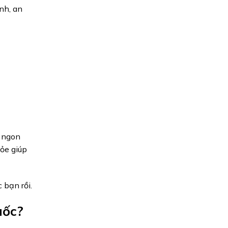
ính, an
n ngon
ỏe giúp
 bạn rồi.
uốc?