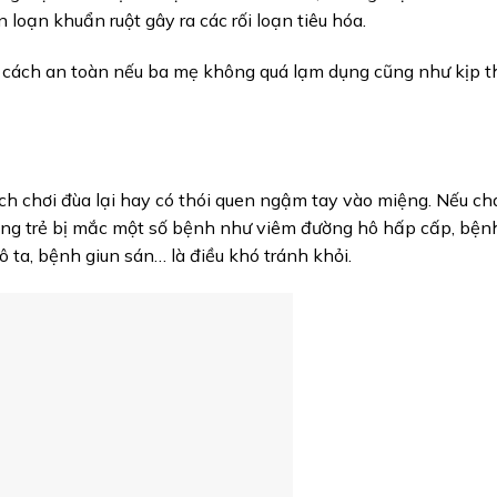
ến loạn khuẩn ruột gây ra các rối loạn tiêu hóa.
t cách an toàn nếu ba mẹ không quá lạm dụng cũng như kịp t
hích chơi đùa lại hay có thói quen ngậm tay vào miệng. Nếu c
 năng trẻ bị mắc một số bệnh như viêm đường hô hấp cấp, bện
 ta, bệnh giun sán… là điều khó tránh khỏi.