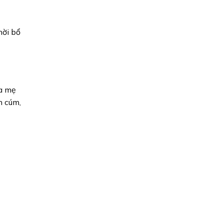
hời bổ
ha mẹ
h cúm,