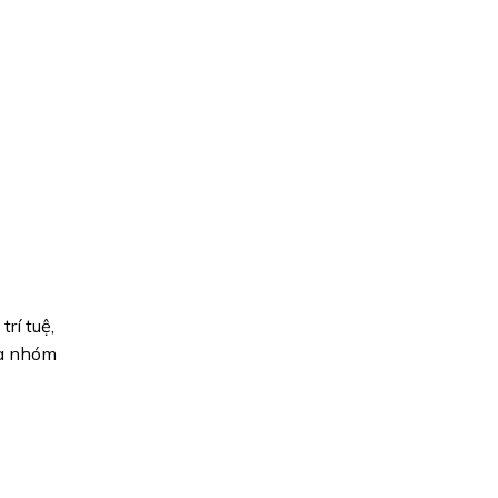
rí tuệ,
là nhóm