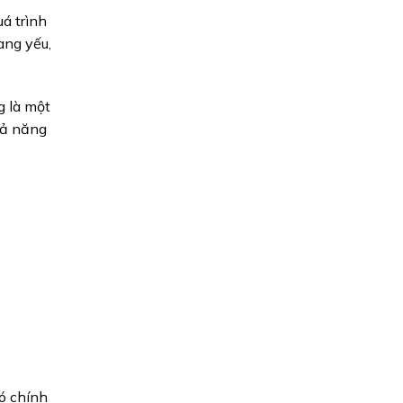
á trình
ang yếu,
g là một
khả năng
ó chính