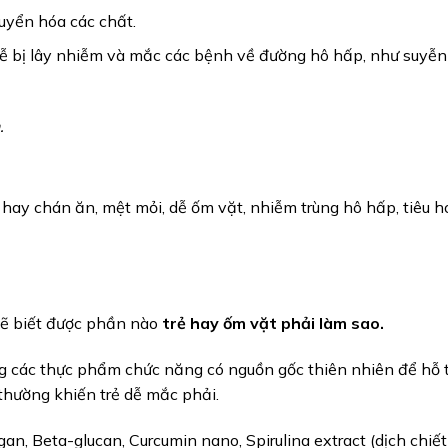
uyển hóa các chất.
dễ bị lây nhiễm và mắc các bệnh về đường hô hấp, như suyễn
.
hay chán ăn, mệt mỏi, dễ ốm vặt, nhiễm trùng hô hấp, tiêu h
sẽ biết được phần nào
trẻ hay ốm vặt phải làm sao.
g các thực phẩm chức năng có nguồn gốc thiên nhiên để hỗ 
thường khiến trẻ dễ mắc phải.
, Beta-glucan, Curcumin nano, Spirulina extract (dịch chiết