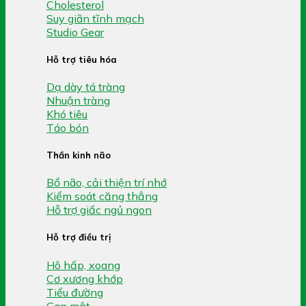
Cholesterol
Suy giãn tĩnh mạch
Studio Gear
Hỗ trợ tiêu hóa
Dạ dày tá tràng
Nhuận tràng
Khó tiêu
Táo bón
Thần kinh não
Bổ não, cải thiện trí nhớ
Kiểm soát căng thẳng
Hỗ trợ giấc ngủ ngon
Hỗ trợ điều trị
Hô hấp, xoang
Cơ xương khớp
Tiểu đường
Gan mật