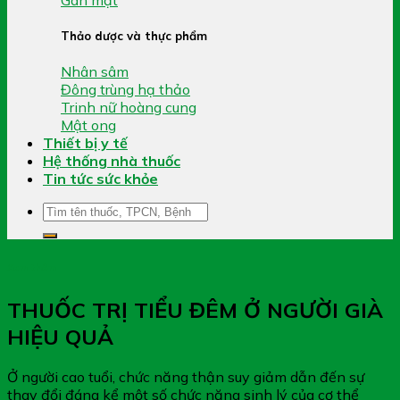
Thảo dược và thực phẩm
Nhân sâm
Đông trùng hạ thảo
Trinh nữ hoàng cung
Mật ong
Thiết bị y tế
Hệ thống nhà thuốc
Tin tức sức khỏe
Tìm
kiếm:
Xem thêm
THUỐC TRỊ TIỂU ĐÊM Ở NGƯỜI GIÀ
HIỆU QUẢ
Ở người cao tuổi, chức năng thận suy giảm dẫn đến sự
thay đổi đáng kể một số chức năng sinh lý của cơ thể