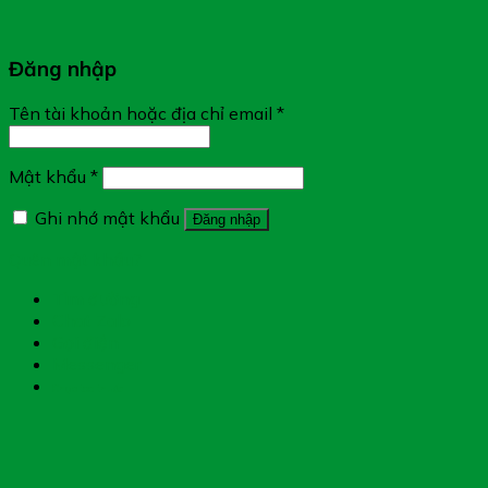
Đăng nhập
Tên tài khoản hoặc địa chỉ email
*
Mật khẩu
*
Ghi nhớ mật khẩu
Đăng nhập
Quên mật khẩu?
Tìm đường
Chat Zalo
Gọi điện
Messenger
Chụp toa thuốc