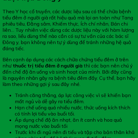
Theo Y học cổ truyền, các dược liệu sau có thể chữa bệnh
tiểu đêm ở người già rất hiệu quả mà lại an toàn như Tang
phiêu tiêu, Đằng sâm, Khiếm thực, Ích chí nhân, Bán chi
liên… Tuy nhiên việc dùng các dược liệu này với hàm lượng
ra sao, liều dùng thế nào cần có sự tư vấn của các bác sĩ
Đông y, bạn không nên tự ý dùng để tránh những hệ quả
đáng tiếc.
Bên cạnh áp dụng các cách chữa chứng tiểu đêm ở trên
như
thuốc trị tiểu đêm ở người già
thì các bạn nên chú ý
đến chế độ ăn uống và sinh hoạt của mình. Bởi đây cũng
là nguyên nhân gây ra bệnh tiêu đêm đấy. Cụ thể, bạn hãy
làm theo những gợi ý sau đây nhé.
Tránh căng thẳng, áp lực công việc vì sẽ khiến bạn
mất ngủ và dễ gây ra tiểu đêm.
Hạn chế uống quá nhiều nước, thức uống kích thích
có tính lợi tiểu vào buổi tối.
Áp dụng chế độ ăn nhạt, ăn ít canh và hoa quả
mọng nước vào buổi tối
Trước khi đi ngủ nên đi tiểu và tập cho bản thân khả