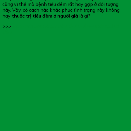
cũng vì thế mà bệnh tiểu đêm rất hay gặp ở đối tượng
này. Vậy, có cách nào khắc phục tình trạng này không
hay
thuốc trị tiểu đêm ở người già
là gì?
>>>
Bệnh tiểu đêm là gì? Và NỔI ÁM ẢNH mất ngủ về
đêm