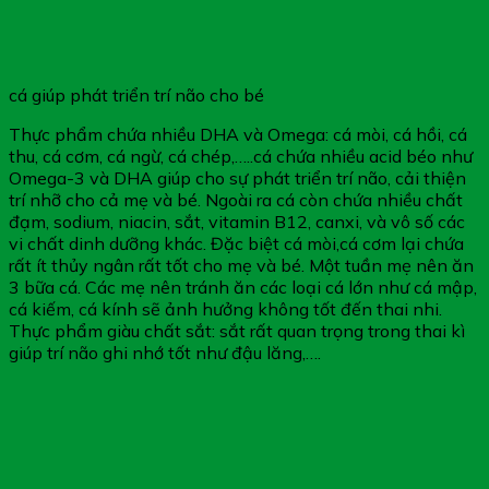
cá giúp phát triển trí não cho bé
Thực phẩm chứa nhiều DHA và Omega: cá mòi, cá hồi, cá
thu, cá cơm, cá ngừ, cá chép,…..cá chứa nhiều acid béo như
Omega-3 và DHA giúp cho sự phát triển trí não, cải thiện
trí nhỡ cho cả mẹ và bé. Ngoài ra cá còn chứa nhiều chất
đạm, sodium, niacin, sắt, vitamin B12, canxi, và vô số các
vi chất dinh dưỡng khác. Đặc biệt cá mòi,cá cơm lại chứa
rất ít thủy ngân rất tốt cho mẹ và bé. Một tuần mẹ nên ăn
3 bữa cá. Các mẹ nên tránh ăn các loại cá lớn như cá mập,
cá kiếm, cá kính sẽ ảnh hưởng không tốt đến thai nhi.
Thực phẩm giàu chất sắt: sắt rất quan trọng trong thai kì
giúp trí não ghi nhớ tốt như đậu lăng,….