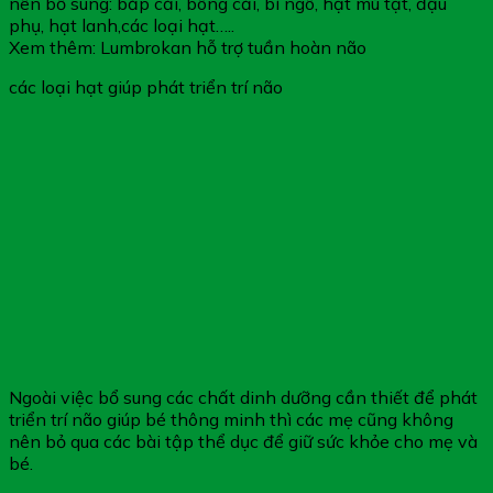
nên bổ sung: bắp cải, bông cải, bí ngô, hạt mù tạt, đậu
phụ, hạt lanh,các loại hạt…..
Xem thêm: Lumbrokan hỗ trợ tuần hoàn não
các loại hạt giúp phát triển trí não
Ngoài việc bổ sung các chất dinh dưỡng cần thiết để phát
triển trí não giúp bé thông minh thì các mẹ cũng không
nên bỏ qua các bài tập thể dục để giữ sức khỏe cho mẹ và
bé.