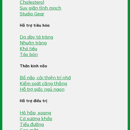
Cholesterol
Suy giãn tĩnh mạch
Studio Gear
Hỗ trợ tiêu hóa
Dạ dày tá tràng
Nhuận tràng
Khó tiêu
Táo bón
Thần kinh não
Bổ não, cải thiện trí nhớ
Kiểm soát căng thẳng
Hỗ trợ giấc ngủ ngon
Hỗ trợ điều trị
Hô hấp, xoang
Cơ xương khớp
Tiểu đường
Gan mật