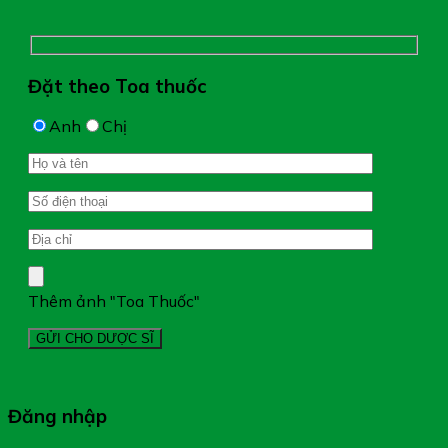
Đặt theo Toa thuốc
Anh
Chị
Thêm ảnh "Toa Thuốc"
Đăng nhập