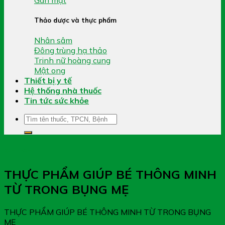
Thảo dược và thực phẩm
Nhân sâm
Đông trùng hạ thảo
Trinh nữ hoàng cung
Mật ong
Thiết bị y tế
Hệ thống nhà thuốc
Tin tức sức khỏe
Tìm
kiếm:
Xem thêm
THỰC PHẨM GIÚP BÉ THÔNG MINH
TỪ TRONG BỤNG MẸ
THỰC PHẨM GIÚP BÉ THÔNG MINH TỪ TRONG BỤNG
MẸ