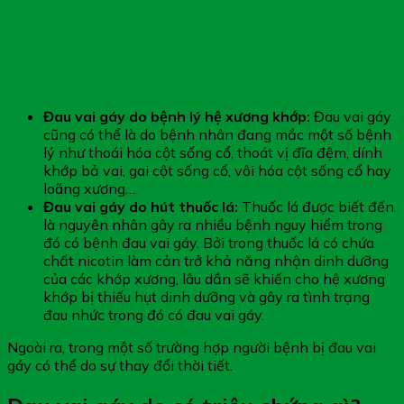
Đau vai gáy do bệnh lý hệ xương khớp:
Đau vai gáy
cũng có thể là do bệnh nhân đang mắc một số bệnh
lý như thoái hóa cột sống cổ, thoát vị đĩa đệm, dính
khớp bả vai, gai cột sống cổ, vôi hóa cột sống cổ hay
loãng xương…
Đau vai gáy do hút thuốc lá:
Thuốc lá được biết đến
là nguyên nhân gây ra nhiều bệnh nguy hiểm trong
đó có bệnh đau vai gáy. Bởi trong thuốc lá có chứa
chất nicotin làm cản trở khả năng nhận dinh dưỡng
của các khớp xương, lâu dần sẽ khiến cho hệ xương
khớp bị thiếu hụt dinh dưỡng và gây ra tình trạng
đau nhức trong đó có đau vai gáy.
Ngoài ra, trong một số trường hợp người bệnh bị đau vai
gáy có thể do sự thay đổi thời tiết.