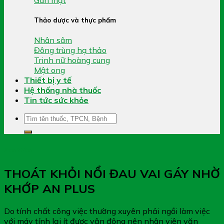
Thảo dược và thực phẩm
Nhân sâm
Đông trùng hạ thảo
Trinh nữ hoàng cung
Mật ong
Thiết bị y tế
Hệ thống nhà thuốc
Tin tức sức khỏe
Tìm
kiếm:
Xem thêm
THOÁT KHỎI NỔI ĐAU VAI GÁY NHỜ
KHỚP AN PLUS
Do tính chất công việc thường xuyên phải ngồi làm việc
với máy tính lại ít được vận động nên nhân viên văn