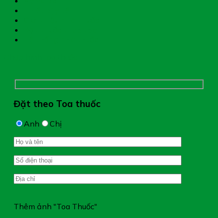
Mẹ và bé
Thiết bị y tế
Giới thiệu nhà thuốc
Đặt thuốc theo toa
Hệ thống nhà thuốc
Chụp hình toa thuốc
Đặt theo Toa thuốc
Anh
Chị
Thêm ảnh "Toa Thuốc"