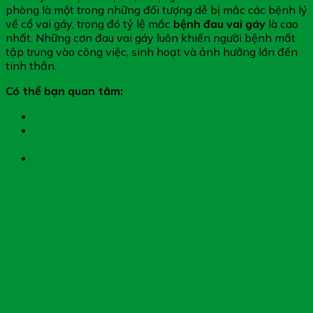
phòng là một trong những đối tượng dễ bị mắc các bệnh lý
về cổ vai gáy, trong đó tỷ lệ mắc
bệnh đau vai gáy
là cao
nhất. Những cơn đau vai gáy luôn khiến người bệnh mất
tập trung vào công việc, sinh hoạt và ảnh hưởng lớn đến
tinh thần.
Có thể bạn quan tâm:
Viêm đa khớp dạng thấp là bệnh gì? Chữa trị ra sao?
5 mẹo giúp giảm nhanh cơn đau nhức xương khớp
hiệu quả tại nhà
Viên Uống Xương Khớp Thiên Mộc có tốt không?