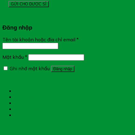
Đăng nhập
Tên tài khoản hoặc địa chỉ email
*
Mật khẩu
*
Ghi nhớ mật khẩu
Đăng nhập
Quên mật khẩu?
Tìm đường
Chat Zalo
Gọi điện
Messenger
Chụp toa thuốc