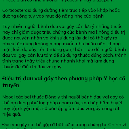
Corticosteroid dùng đường tiêm trực tiếp vào khớp hoặc
đường uống tùy vào mức độ nặng nhẹ của bệnh.
Tuy nhiên người bệnh đau vai gáy cần lưu ý những thuốc
này chỉ giảm được triệu chứng của bệnh mà không điều trị
được nguyên nhân và khi sử dụng lâu dài có thể gây ra
nhiều tác dụng không mong muốn như buồn nôn, chóng
mặt, loét dạ dày, tổn thương gan, thận… do đó, người bệnh
đau vai gáy cần lưu tâm để sử dụng thuốc đúng cách, tránh
tình trạng thấy triệu chứng nhanh khỏi mà lạm dụng
thuốc để điều trị đau vai gáy.
Điều trị đau vai gáy theo phương pháp Y học cổ
truyền
Ngoài các bài thuốc Đông y thì người bệnh đau vai gáy có
thể áp dụng phương pháp châm cứu, xoa bóp bấm huyệt
hay tập luyện một số bài tập giảm đau vai gáy cũng rất
hiệu quả.
Đau vai gáy có thể gặp ở bất cứ ai trong chúng ta. Chính vì