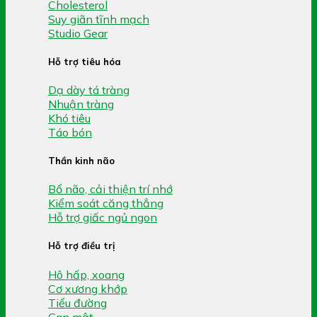
Cholesterol
Suy giãn tĩnh mạch
Studio Gear
Hỗ trợ tiêu hóa
Dạ dày tá tràng
Nhuận tràng
Khó tiêu
Táo bón
Thần kinh não
Bổ não, cải thiện trí nhớ
Kiểm soát căng thẳng
Hỗ trợ giấc ngủ ngon
Hỗ trợ điều trị
Hô hấp, xoang
Cơ xương khớp
Tiểu đường
Gan mật