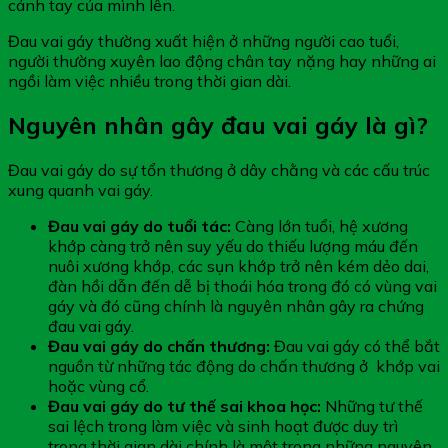
cánh tay của mình lên.
Đau vai gáy thường xuất hiện ở những người cao tuổi,
người thường xuyên lao động chân tay nặng hay những ai
ngồi làm việc nhiều trong thời gian dài.
Nguyên nhân gây đau vai gáy là gì?
Đau vai gáy do sự tổn thương ở dây chằng và các cấu trúc
xung quanh vai gáy.
Đau vai gáy do tuổi tác:
Càng lớn tuổi, hệ xương
khớp càng trở nên suy yếu do thiếu lượng máu đến
nuôi xương khớp, các sụn khớp trở nên kém dẻo dai,
đàn hồi dẫn đến dễ bị thoái hóa trong đó có vùng vai
gáy và đó cũng chính là nguyên nhân gây ra chứng
đau vai gáy.
Đau vai gáy do chấn thương:
Đau vai gáy có thể bắt
nguồn từ những tác động do chấn thương ở khớp vai
hoặc vùng cổ.
Đau vai gáy do tư thế sai khoa học:
Những tư thế
sai lệch trong làm việc và sinh hoạt được duy trì
trong thời gian dài chính là một trong những nguyên