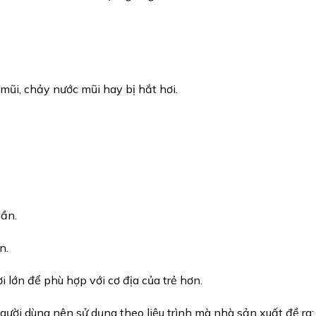
 mũi, chảy nước mũi hay bị hắt hơi.
lần.
n.
ời lớn để phù hợp với cơ địa của trẻ hơn.
ười dùng nên sử dụng theo liệu trình mà nhà sản xuất đề ra: