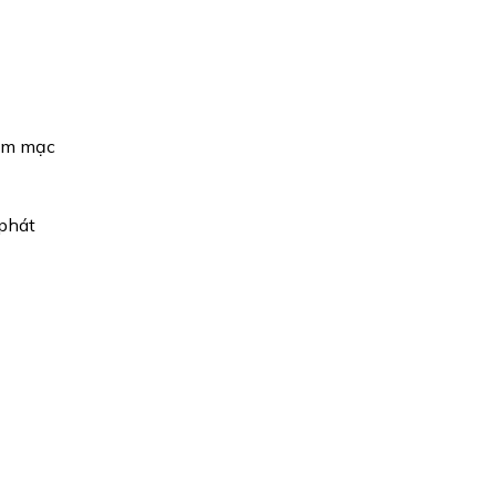
iêm mạc
 phát