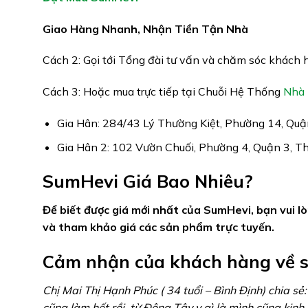
Giao Hàng Nhanh, Nhận Tiền Tận Nhà
Cách 2: Gọi tới Tổng đài tư vấn và chăm sóc khách 
Cách 3: Hoặc mua trực tiếp tại Chuỗi Hệ Thống
Nhà 
Gia Hân: 284/43 Lý Thường Kiệt, Phường 14, Qu
Gia Hân 2: 102 Vườn Chuối, Phường 4, Quận 3, 
SumHevi Giá Bao Nhiêu?
Để biết được giá mới nhất của SumHevi, bạn vui 
và tham khảo giá các sản phẩm trực tuyến.
Cảm nhận của khách hàng về 
Chị Mai Thị Hạnh Phúc ( 34 tuổi – Bình Định) chia sẻ
cũng làm hết rồi, từ Đông Tây y gì là mình cũng ki