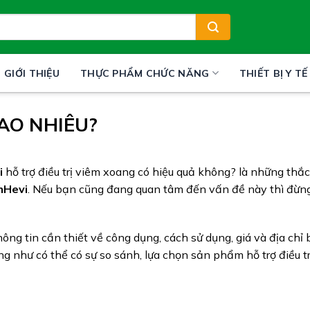
GIỚI THIỆU
THỰC PHẨM CHỨC NĂNG
THIẾT BỊ Y TẾ
AO NHIÊU?
i
hỗ trợ điều trị viêm xoang có hiệu quả không? là những thắ
mHevi
. Nếu bạn cũng đang quan tâm đến vấn đề này thì đừn
ông tin cần thiết về công dụng, cách sử dụng, giá và địa chỉ
 như có thể có sự so sánh, lựa chọn sản phẩm hỗ trợ điều t