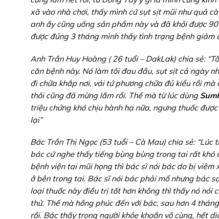
xã vào nhà chơi, thấy mình cứ sụt sịt mũi như quả c
anh ấy cũng uống sản phẩm này và đã khỏi được 90
được đúng 3 tháng mình thấy tình trạng bệnh giảm đi
Anh Trần Huy Hoàng ( 26 tuổi – DakLak) chia sẻ: “Tô
căn bệnh này. Nó làm tôi đau đầu, sụt sịt cả ngày nhất
đi chữa khắp nơi, vái tứ phương chữa đủ kiểu rồi mà 
thôi cũng đã mừng lắm rồi. Thế mà từ lúc dùng
SumH
triệu chứng khó chịu hành hạ nữa, ngưng thuốc được h
lại”
Bác Trần Thị Ngọc (53 tuổi – Cà Mau) chia sẻ: “Lúc 
bác cứ nghe thấy tiếng bùng bùng trong tai rất khó 
bệnh viện tai mũi họng thì bác sĩ nói bác do bị viêm
ở bên trong tai. Bác sĩ nói bác phải mổ nhưng bác s
loại thuốc này điều trị tốt hơn không thì thấy nó nó
thử. Thế mà hồng phúc đến với bác, sau hơn 4 tháng
rồi. Bác thấy trong người khỏe khoắn vô cùng, hết d