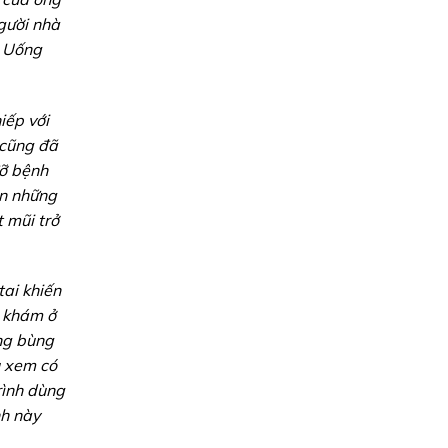
gười nhà
. Uống
iếp với
i cũng đã
đỡ bệnh
òn những
t mũi trở
tai khiến
i khám ở
ùng bùng
u xem có
rình dùng
nh này