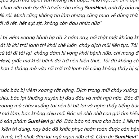
à chua nên anh ấy đã tư vấn cho uống
SumHevi,
anh ấy bảo n
% rồi. Mình cũng không tin lắm nhưng cũng mua về dùng thử
 rõ rệt, hết sụt sịt, không còn đau nhức nữa”
i bị viêm xoang hành hạ đã 2 năm nay, nói thật mệt khủng kh
 là khi trời lạnh thì khỏi chê luôn, chảy dịch mũi liên tục. Tô
cứ tái đi tái lại, chẳng dám hi vọng khỏi bệnh nữa, chỉ mong 
evi,
giấc mơ khỏi bệnh đã trở nên hiện thực. Tôi đã không c
ơn 1 tháng mà vừa rồi trời trở lạnh tôi cũng không thấy bị sị
trước bác bị viêm xoang rất nặng. Dịch trong mũi chảy xuống 
chịu, bác lại thường xuyên bị đau đầu và mất ngủ nữa. Bác đ
 xoang mủ chảy xuống tai nên bị bít lại và nghe thấy tiếng b
ợ mổ lắm, bác không chịu mổ. Bác về nhà nhờ con gái tìm hiể
i có sản phẩm
SumHevi
gì đó. Bác bảo nó mua cho bác 1 liệu t
 kiên trì dùng, nay bác đã khắc phục hoàn toàn được căn bệ
ịch mủ, hết nhức đâu lại ngủ ngon nữa chứ. Cảm ơn
SumHevi
”