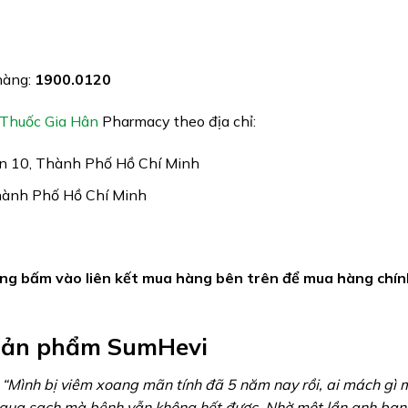
hàng:
1900.0120
Thuốc Gia Hân
Pharmacy theo địa chỉ:
ận 10, Thành Phố Hồ Chí Minh
Thành Phố Hồ Chí Minh
lòng bấm vào liên kết mua hàng bên trên để mua hàng chí
sản phẩm SumHevi
: “Mình bị viêm xoang mãn tính đã 5 năm nay rồi, ai mách gì 
nh qua sạch mà bệnh vẫn không hết được. Nhờ một lần anh bạn