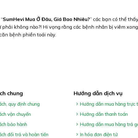
 “
SumHevi Mua Ở Đâu, Giá Bao Nhiêu?
” các bạn có thể thấ
ử phải không nào?! Hi vọng rằng các bệnh nhân bị viêm xong 
căn bệnh phiền toái này.
ch chung
Hướng dẫn dịch vụ
ách, quy định chung
Hướng dẫn mua hàng trực 
ách vận chuyển
Hướng dẫn thanh toán
ách bảo hành
Hướng dẫn mua hàng trả g
ách đổi trả và hoàn tiền
In hóa đơn điện tử