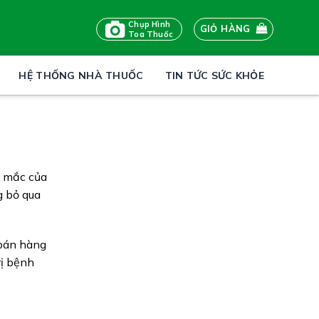
Chụp Hình
GIỎ HÀNG
Toa Thuốc
HỆ THỐNG NHÀ THUỐC
TIN TỨC SỨC KHỎE
c mắc của
g bỏ qua
 bán hàng
rị bệnh