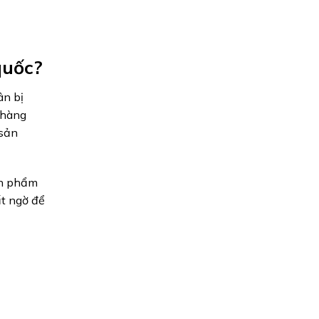
quốc?
ân bị
, hàng
 sản
ản phẩm
ất ngờ để