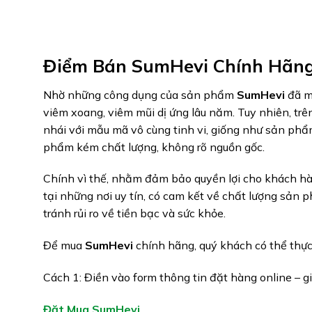
Điểm Bán SumHevi Chính Hãng 
Nhờ những công dụng của sản phẩm
SumHevi
đã m
viêm xoang, viêm mũi dị ứng lâu năm. Tuy nhiên, trên
nhái với mẫu mã vô cùng tinh vi, giống như sản ph
phẩm kém chất lượng, không rõ nguồn gốc.
Chính vì thế, nhằm đảm bảo quyền lợi cho khách h
tại những nơi uy tín, có cam kết về chất lượng sản p
tránh rủi ro về tiền bạc và sức khỏe.
Để mua
SumHevi
chính hãng, quý khách có thể thực
Cách 1: Điền vào form thông tin đặt hàng online – gi
Đặt Mua SumHevi